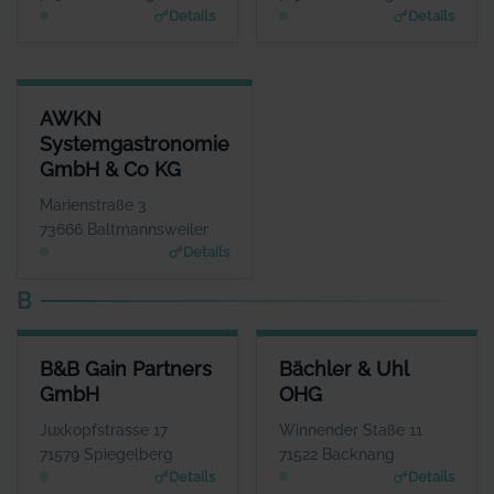
Details
Details
AWKN SYSTEMGASTRONOMIE GMBH & CO KG
AWKN
ANSPRECHPARTNER
Systemgastronomie
Herr Hrisowalantis Betikis
GmbH & Co KG
WEBSITE
www.joepenas.com
Marienstraße 3
73666 Baltmannsweiler
Details
B
B&B GAIN PARTNERS GMBH
BÄCHLER & UHL OHG
B&B Gain Partners
Bächler & Uhl
ANSPRECHPARTNER
ANSPRECHPARTNER
GmbH
OHG
Herr Hans Günter Lind
Herr Andreas Uhl
WEBSITE
WEBSITE
Juxkopfstrasse 17
Winnender Staße 11
www.bb-gain.eu
www.allianz.de
71579 Spiegelberg
71522 Backnang
Details
Details