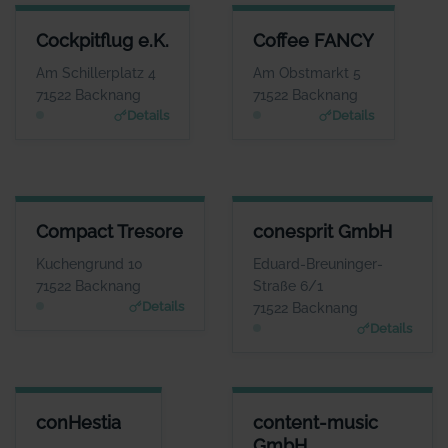
COCKPITFLUG E.K.
COFFEE FANCY
Cockpitflug e.K.
Coffee FANCY
ANSPRECHPARTNER
ANSPRECHPARTNER
Herr Carsten Hansen
Herr Daniel Mendes
Am Schillerplatz 4
Am Obstmarkt 5
WEBSITE
WEBSITE
71522 Backnang
71522 Backnang
www.cockpitflug.de
www.coffee-fancy.de
Details
Details
COMPACT TRESORE
CONESPRIT GMBH
Compact Tresore
conesprit GmbH
ANSPRECHPARTNER
ANSPRECHPARTNER
Frau Julia Teller
Herr Roman
Kuchengrund 10
Eduard-Breuninger-
Douverne
WEBSITE
71522 Backnang
Straße 6/1
www.compact-tresore.
WEBSITE
Details
71522 Backnang
de
www.conesprit.de
Details
CONHESTIA
CONTENT-MUSIC GMBH
conHestia
content-music
ANSPRECHPARTNER
ANSPRECHPARTNER
GmbH