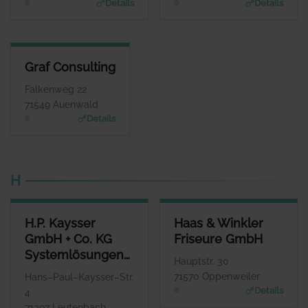
Details
Details
GRAF CONSULTING
Graf Consulting
ANSPRECHPARTNER
Herr Charley Graf
Falkenweg 22
WEBSITE
71549 Auenwald
www.grafconsulting.eu
Details
H
H.P. KAYSSER GMBH + CO. KG SYSTEMLÖSUNGEN IN METALL
HAAS & WINKLER FRISEURE 
H.P. Kaysser
Haas & Winkler
ANSPRECHPARTNER
ANSPRECHPART
GmbH + Co. KG
Friseure GmbH
Herr Thomas Kaysser
Frau Rebacca H
Systemlösungen
WEBSITE
WEBS
Hauptstr. 30
www.haas-winkler-friseure
www.kaysser.de
in Metall
71570 Oppenweiler
Hans–Paul–Kaysser–Str.
Details
4
71397 Leutenbach