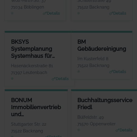
Wolf-Hirth-Str. 37
Schillerstraße 49
www.binder-optik.de
www.bk-teleconsult.de
71034 Böblingen
71522 Backnang
Details
Details
BKSYS SYSTEMPLANUNG SYSTEMHAUS FÜR ANWENDUNGSSOF
BM GEBÄUDEREINIGUNG
BKSYS
BM
ANSPRECHPARTNER
ANSPRECHPA
Systemplanung
Gebäudereinigung
Herr Tihomir
Herr Bernd Kr
Systemhaus für
Beganovic
WE
Im Kusterfeld 8
www.bksys-systemplanun
Anwendungssoftware
WEBSITE
71522 Backnang
Hasenäckerstraße 81
www.bmreinigung.de
Details
71397 Leutenbach
Details
BONUM IMMOBILIENVERTRIEB UND PROJEKTENTWICKLUNG GM
BUCHHALTUNGSSERVICE FRIE
BONUM
Buchhaltungsservice
ANSPRECHPARTN
ANSPRECHPARTN
Immobilienvertrieb
Friedl
Herr Jens Fisch
Frau Ingrid Fri
und
WEBSI
WEBSI
Bülfeldstr. 49
www.bonum-immobilien.d
www.bbsfriedl.d
Projektentwicklung
71570 Oppenweiler
Stuttgarter Str. 22
GmbH
Details
71522 Backnang