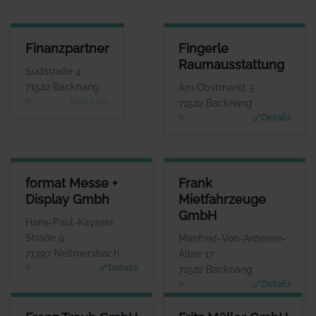
FINANZPARTNER
FINGERLE RAUMAUSSTATTUN
Finanzpartner
Fingerle
ANSPRECHPARTNER
ANSPRECHPARTNE
Raumausstattung
Herr Werner Grau
Frau Heike Fingerl
Südstraße 4
WEBSITE
WEBSIT
71522 Backnang
Am Obstmarkt 5
www.fingerle-raumausstattun
Keine Website hinterlegt
kein Link
71522 Backnang
g.de
Details
FORMAT MESSE + DISPLAY GMBH
FRANK MIETFAHRZEUGE GMB
format Messe +
Frank
ANSPRECHPARTNER
ANSPRECHPARTNE
Display Gmbh
Mietfahrzeuge
Frau Miriam Görner
Frau Janine Fran
GmbH
WEBSITE
WEBSIT
Hans-Paul-Kaysser
www.formatdisplay.de
www.frank-mietfahrzeuge.de
Straße 9
Manfred-Von-Ardenne-
71397 Nellmersbach
Allee 17
Details
71522 Backnang
Details
FRANZ TRAUB GMBH & CO. KG
FRITZ MÜLLER GMBH