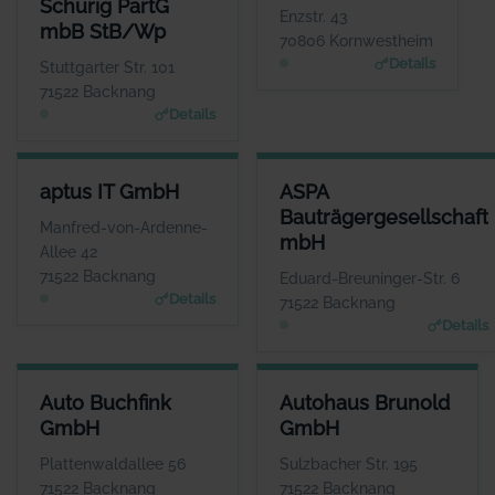
Schurig PartG
Frau Simone Apperger-Fichtner
Herr Thomas
Enzstr. 43
mbB StB/Wp
Schmischke
WEBSITE
70806 Kornwestheim
www.apperger-idler.de
WEBSITE
Details
Stuttgarter Str. 101
www.appsin.de
71522 Backnang
Details
APTUS IT GMBH
ASPA BAUTRÄGERGESELLSCH
aptus IT GmbH
ASPA
ANSPRECHPARTNER
ANSPRECHP
Bauträgergesellschaft
Herr Reinhard Mayer
Herr Andreas B
Manfred-von-Ardenne-
mbH
WEBSITE
W
Allee 42
www.aptus.de
www.aspa-
71522 Backnang
Eduard-Breuninger-Str. 6
Details
71522 Backnang
Details
AUTO BUCHFINK GMBH
AUTOHAUS BRUNOLD GMBH
Auto Buchfink
Autohaus Brunold
ANSPRECHPARTNER
ANSPRECHPARTNER
GmbH
GmbH
Herr Lothar Buchfink
Herr Günther Uhrich
WEBSITE
WEBSITE
Plattenwaldallee 56
Sulzbacher Str. 195
www.auto-buchfink.de
www.brunold.de
71522 Backnang
71522 Backnang