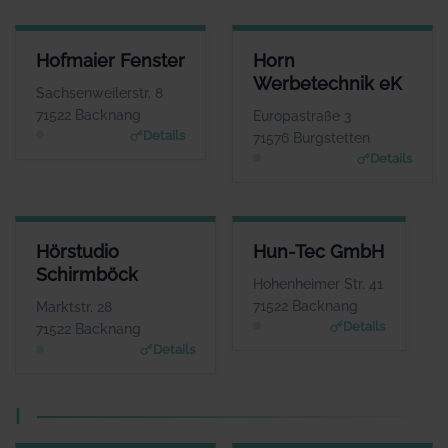
HOFMAIER FENSTER
HORN WERBETECHNIK EK
Hofmaier Fenster
Horn
ANSPRECHPARTNER
ANSPRECHPARTNER
Werbetechnik eK
Herr Herbert
Herr Thomas Horn
Sachsenweilerstr. 8
Hofmaier
WEBSITE
71522 Backnang
Europastraße 3
www.horn-werbetechni
WEBSITE
Details
71576 Burgstetten
k.de
www.hofmaier-fenster.
Details
de
HÖRSTUDIO SCHIRMBÖCK
HUN-TEC GMBH
Hörstudio
Hun-Tec GmbH
ANSPRECHPARTNER
ANSPRECHPARTNER
Schirmböck
Frau Anne
Herr Tamas Gauder
Hohenheimer Str. 41
Schirmböck
WEBSITE
71522 Backnang
Marktstr. 28
www.hun-tec.de
WEBSITE
Details
71522 Backnang
www.hoerstudio-schirm
Details
boeck.de
I