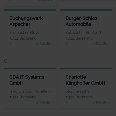
Details
BUCHUNGSWERK ASPACHER
BURGER-SCHLOZ AUTOMOBIL
Buchungswerk
Burger-Schloz
ANSPRECHPARTNER
ANSPRECHPARTNE
Aspacher
Automobile
Frau Isabel Aspacher
Herr Wolfgang Lin
WEBSITE
WEBSIT
Sulzbacher Str. 27
Sulzbacher Straße 182
www.aspacher-buchungsw
www.burgerschloz.de
71522 Backnang
71522 Backnang
erk.de
Details
Details
C
CDA IT SYSTEMS GMBH
CHARLOTTE KLINGHOFFER G
CDA IT Systems
Charlotte
ANSPRECHPARTNER
ANSPRECHPART
GmbH
Klinghoffer GmbH
Herr Johannes Enge
Frau Charlotte Klinghof
WEBSITE
WEBS
Friedrich-Stroh-Straße 7
Storchenhof 8
www.cda-it-system.de
www.zur-ruhe.
71522 Backnang
71522 Backnang
Details
Details