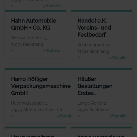
Details
HAHN AUTOMOBILE GMBH + CO. KG
HANDEL E.K. VEREINS- UND 
Hahn Automobile
Handel e.K.
ANSPRECHPARTNER
ANSPREC
GmbH + Co. KG
Vereins- und
Herr Frank Stotz
Herr Ti
Festbedarf
WEBSITE
Weissacher Str. 73
www.hahn-automobile.de
www.handel-vereins
71522 Backnang
Kuchengrund 40
Details
71522 Backnang
Details
HARRO HÖFLIGER VERPACKUNGSMASCHINEN GMBH
HÄUSSER BESTATTUNGEN ER
Harro Höfliger
Häußer
ANSPRECHPARTNER
Verpackungsmaschinen
Bestattungen
Herr Markus Höfliger
GmbH
Erstes
WEBSITE
www.hoefliger.de
Backnanger
Helmholtzstraße 4
Lange Äcker 2
Bestattungsinstitut
71573 Allmersbach im Tal
71522 Backnang
Details
Details
HAUSVERWALTUNG KUSCHNERTSCHUK GMBH
HAWA VERPACKUNG GMBH