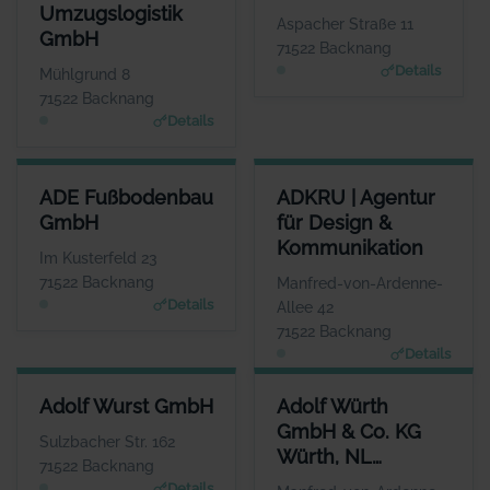
ANSPRECHPARTNER
ANSPRECHPARTNER
Umzugslogistik
Frau Corinna Trostel
Frau Sigrid Göttlich
Aspacher Straße 11
GmbH
WEBSITE
WEBSITE
71522 Backnang
www.trostel.eu
www.accente-mode.co
Details
Mühlgrund 8
m
71522 Backnang
Details
ADE FUSSBODENBAU GMBH
ADKRU | AGENTUR FÜR DESI
ADE Fußbodenbau
ADKRU | Agentur
ANSPRECHPARTNER
GmbH
für Design &
Frau Silke Ade
Kommunikation
WEBSITE
Im Kusterfeld 23
www.adegmbh.de
71522 Backnang
Manfred-von-Ardenne-
Details
Allee 42
71522 Backnang
Details
ADOLF WURST GMBH
ADOLF WÜRTH GMBH & CO. K
Adolf Wurst GmbH
Adolf Würth
ANSPRECHPARTNER
GmbH & Co. KG
Herr Mario Bay
Sulzbacher Str. 162
Würth, NL
WEBSITE
71522 Backnang
www.badforumbacknan
Backnang
Details