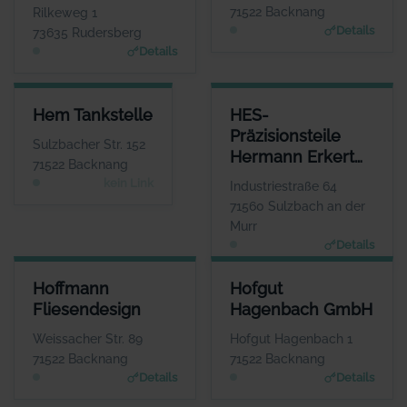
www.filmtheaterbetriebe.de
www.heizungs-mayer.d
71522 Backnang
Rilkeweg 1
e
Details
73635 Rudersberg
Details
HEM TANKSTELLE
HES-PRÄZISIONSTEILE HERM
Hem Tankstelle
HES-
ANSPRECHPARTNER
AN
Präzisionsteile
Herr Berrak Özcan
Sulzbacher Str. 152
Hermann Erkert
WEBSITE
71522 Backnang
Keine Website hinterlegt
GmbH
kein Link
Industriestraße 64
71560 Sulzbach an der
Murr
Details
HOFFMANN FLIESENDESIGN
HOFGUT HAGENBACH GMBH
Hoffmann
Hofgut
ANSPRECHPARTNER
ANSPRECHPARTNER
Fliesendesign
Hagenbach GmbH
Herr Bernd Hoffmann
Herr Matthias Wurche
WEBSITE
WEBSITE
Weissacher Str. 89
Hofgut Hagenbach 1
www.hoffmann-fliesen.de
www.hofgut-hagenbach.de
71522 Backnang
71522 Backnang
Details
Details