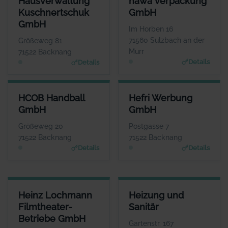
Hausverwaltung
hawa verpackung
ANSPRECHPARTNER
ANSPRECHPARTNER
Kuschnertschuk
GmbH
Frau Christine Kuschnertschuk
Herr Aaron Ceskutti
GmbH
WEBSITE
WEBSITE
Im Horben 16
Www.Kuschnertschuk.de
www.hawa-verpackung.d
71560 Sulzbach an der
Größeweg 81
e
Murr
71522 Backnang
Details
Details
HCOB HANDBALL GMBH
HEFRI WERBUNG GMBH
HCOB Handball
Hefri Werbung
ANSPRECHPARTNER
ANSPRECHPARTNER
GmbH
GmbH
Herr Markus Mandlik
Herr Werner Stroh
WEBSITE
WEBSITE
Größeweg 20
Postgasse 7
www.hcob.de
www.bkz.de
71522 Backnang
71522 Backnang
Details
Details
HEINZ LOCHMANN FILMTHEATER-BETRIEBE GMBH
HEIZUNG UND SANITÄR
Heinz Lochmann
Heizung und
ANSPRECHPARTNER
ANSPRECHPARTNER
Filmtheater-
Sanitär
Herr Heinz Lochmann
Herr Karl Mayer
Betriebe GmbH
WEBSITE
WEBSITE
Gartenstr. 167