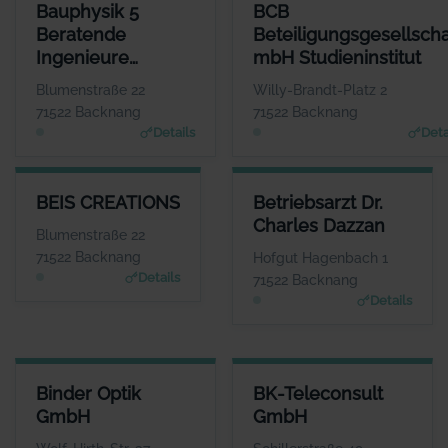
BAUPHYSIK 5 BERATENDE INGENIEURE PARTGMBB
BCB BETEILIGUNGSGESELLSC
Bauphysik 5
BCB
ANSPRECHPARTNER
Beratende
Beteiligungsgesellscha
Herr Steffen Blessing
Ingenieure
mbH Studieninstitut
WEBSITE
www.bauphysik5.de
PartGmbB
Blumenstraße 22
Willy-Brandt-Platz 2
71522 Backnang
71522 Backnang
Details
Deta
BEIS CREATIONS
BETRIEBSARZT DR. CHARLES 
BEIS CREATIONS
Betriebsarzt Dr.
ANSPRECHPARTNER
ANSPRECHP
Charles Dazzan
Herr Georg Beis
Herr Charles 
Blumenstraße 22
WEBSITE
W
71522 Backnang
Hofgut Hagenbach 1
www.beis-creations.co
www.hausarztpraxis-backn
Details
71522 Backnang
m
Details
BINDER OPTIK GMBH
BK-TELECONSULT GMBH
Binder Optik
BK-Teleconsult
ANSPRECHPARTNER
ANSPRECHPARTNER
GmbH
GmbH
Herr Helmut Baur
Herr Martin Götzer
WEBSITE
WEBSITE