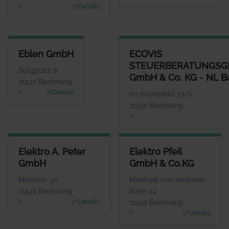
Details
EBLEN GMBH
ECOVIS STEUERBERATUNGSGE
Eblen GmbH
ECOVIS
ANSPRECHPARTNER
STEUERBERATUNGSG
Herr Holger Krauss
Burgplatz 8
GmbH & Co. KG - NL 
WEBSITE
71522 Backnang
www.wuerttembergisch
Details
Im Kusterfeld 23/1
e.de/versicherungen/e
71522 Backnang
blen.gmbh
ELEKTRO A. PETER GMBH
ELEKTRO PFEIL GMBH & CO.K
Elektro A. Peter
Elektro Pfeil
ANSPRECHPARTNER
ANSPRECHPARTNE
GmbH
GmbH & Co.KG
Herr Heiko und Ralf
Herr Steffen Pfei
Peter
WEBSIT
Marktstr. 46
Manfred-von-Ardenne-
www.elektro-pfeil.com
WEBSITE
71522 Backnang
Allee 44
www.elektro-apeter.de
Details
71522 Backnang
Details