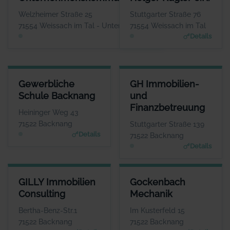
Herr Thomas Geffken
Herr Hol
WEBSITE
Welzheimer Straße 25
Stuttgarter Straße 76
www.geffken.net
www.getraenke-g
71554 Weissach im Tal - Unterweissach
71554 Weissach im Tal
Details
Details
GEWERBLICHE SCHULE BACKNANG
GH IMMOBILIEN- UND FINAN
Gewerbliche
GH Immobilien-
ANSPRECHPARTNER
ANSPRE
Schule Backnang
und
Frau Isolde Fleuchaus
Herr G
Finanzbetreuung
WEBSITE
Heininger Weg 43
www.gs-bk.de
www.gh-immo-
71522 Backnang
Stuttgarter Straße 139
Details
71522 Backnang
Details
GILLY IMMOBILIEN CONSULTING
GOCKENBACH MECHANIK
GILLY Immobilien
Gockenbach
ANSPRECHPARTNER
ANSPRECHPARTNER
Consulting
Mechanik
Herr Marcel Gilly
Frau Barbara Braun
WEBSITE
WEBSITE
Bertha-Benz-Str.1
Im Kusterfeld 15
www.gilly-immobilien.de
www.gockenbach-faess
71522 Backnang
71522 Backnang
er.de