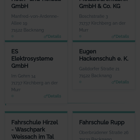
Herr Ulrich Gläser
GmbH
GmbH & Co. KG
WEBSITE
www.ernst-glaeser.de
Manfred-von-Ardenne-
Boschstraße 3
Allee 19
71737 Kirchberg an der
71522 Backnang
Murr
Details
Details
ES ELEKTROSYSTEME GMBH
EUGEN HACKENSCHUH E. K.
ES
Eugen
ANSPRECHPARTNER
ANSPRECHPARTNER
Elektrosysteme
Hackenschuh e. K.
Herr Espen Wilhelm
Herr Alexander
GmbH
Eckstein
WEBSITE
Gaildorfer Straße 21
www.es-elektrosysteme.d
WEBSITE
71522 Backnang
Im Gehrn 14
e
www.hackenschuh.eu
Details
71737 Kirchberg an der
Murr
Details
F
FAHRSCHULE HIRZEL - WASCHPARK WEISSACH IM TAL
FAHRSCHULE RUPP
Fahrschule Hirzel
Fahrschule Rupp
ANSPRECHPARTNER
ANSPRECHPARTNER
- Waschpark
Herr Timo Hirzel
Herr Andreas Rupp
Oberbrüdener Straße 26
Weissach im Tal
WEBSITE
WEBSITE
71522 Backnang