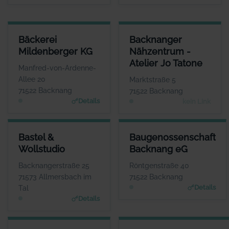
BÄCKEREI MILDENBERGER KG
BACKNANGER NÄHZENTRUM - 
Bäckerei
Backnanger
ANSPRECHPARTNER
Mildenberger KG
Nähzentrum -
Herr Bernd Mildenberger
Herr
Atelier Jo Tatone
WEBSITE
Manfred-von-Ardenne-
www.mildenberger.eu
K
Allee 20
Marktstraße 5
71522 Backnang
71522 Backnang
Details
kein Link
BASTEL & WOLLSTUDIO
BAUGENOSSENSCHAFT BACK
Bastel &
Baugenossenschaft
ANSPRECHPARTNER
ANSPRECHP
Wollstudio
Backnang eG
Frau Andrea Klink
Herr Raphael 
WEBSITE
W
Backnangerstraße 25
Röntgenstraße 40
www.mein-wollstudio.d
www.baug
71573 Allmersbach im
71522 Backnang
e
Details
Tal
Details