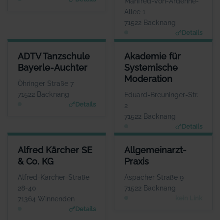
Manfred-von-Ardenne-
g.de
Allee 1
71522 Backnang
Details
ADTV TANZSCHULE BAYERLE-AUCHTER
AKADEMIE FÜR SYSTEMISCHE
ADTV Tanzschule
Akademie für
ANSPRECHPARTNER
ANSPR
Bayerle-Auchter
Systemische
Herr Raphael Auchter
Frau Mic
Moderation
WEBSITE
Öhringer Straße 7
www.tanzschule-backnang.de
www.Akademie-fuer-Systemis
71522 Backnang
Eduard-Breuninger-Str.
Details
2
71522 Backnang
Details
ALFRED KÄRCHER SE & CO. KG
ALLGEMEINARZT-PRAXIS
Alfred Kärcher SE
Allgemeinarzt-
ANSPRECHPARTNER
ANSPRECHPARTNER
& Co. KG
Praxis
Herr Hartmut Jenner
Frau Susanne Thies-
Tenschert
WEBSITE
Alfred-Kärcher-Straße
Aspacher Straße 9
www.de.kaercher.com
WEBSITE
28-40
71522 Backnang
Keine Website hinterlegt
kein Link
71364 Winnenden
Details