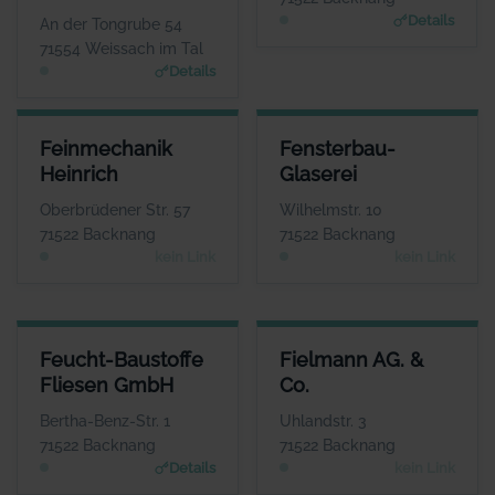
www.fahrschule-hirzel.de; www.waschparkweissachim
www.fahrschule-rupp.d
Details
An der Tongrube 54
tal.de
e
71554 Weissach im Tal
Details
FEINMECHANIK HEINRICH
FENSTERBAU-GLASEREI
Feinmechanik
Fensterbau-
ANSPRECHPARTNER
ANSPRECHPARTNER
Heinrich
Glaserei
Herr Jürgen Heinrich
Herr Jörg Fahrbach
WEBSITE
WEBSITE
Oberbrüdener Str. 57
Wilhelmstr. 10
Keine Website hinterlegt
Keine Website hinterlegt
71522 Backnang
71522 Backnang
kein Link
kein Link
FEUCHT-BAUSTOFFE FLIESEN GMBH
FIELMANN AG. & CO.
Feucht-Baustoffe
Fielmann AG. &
ANSPRECHPARTNER
ANSPRECHPARTNER
Fliesen GmbH
Co.
Herr Volker Nasser
Herr Andreas
Kitschke
WEBSITE
Bertha-Benz-Str. 1
Uhlandstr. 3
www.feucht-backnang.de
WEBSITE
71522 Backnang
71522 Backnang
Keine Website hinterlegt
Details
kein Link