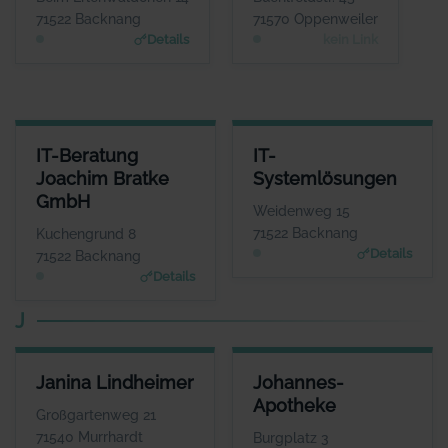
Ciuffreda
WEBSITE
71522 Backnang
71570 Oppenweiler
Keine Website hinterlegt
WEBSITE
Details
kein Link
www.indy-cart.de
IT-BERATUNG JOACHIM BRATKE GMBH
IT-SYSTEMLÖSUNGEN
IT-Beratung
IT-
ANSPRECHPARTNER
ANSPRECHPARTNER
Joachim Bratke
Systemlösungen
Herr Joachim Bratke
Herr Jürgen
GmbH
Lehmann
WEBSITE
Weidenweg 15
www.kabelinternetberatung.de
WEBSITE
71522 Backnang
Kuchengrund 8
www.itsystemloesunge
Details
71522 Backnang
n.de
Details
J
JANINA LINDHEIMER
JOHANNES-APOTHEKE
Janina Lindheimer
Johannes-
ANSPRECHPARTNER
ANSPRECHPARTNER
Apotheke
Frau Janina
Herr Thomas Förster
Großgartenweg 21
Lindheimer
WEBSITE
71540 Murrhardt
Burgplatz 3
www.johannes-apothek