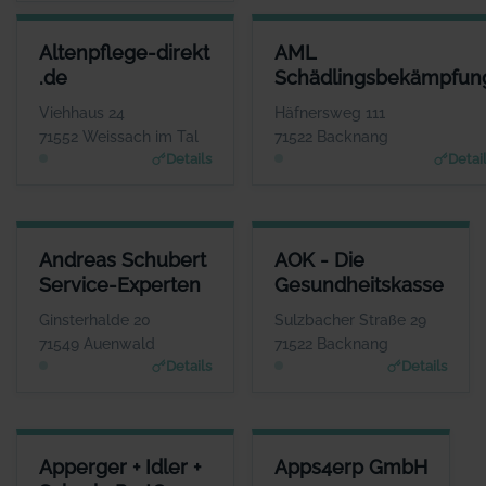
ALTENPFLEGE-DIREKT .DE
AML SCHÄDLINGSBEKÄMPFU
Altenpflege-direkt
AML
ANSPRECHPARTNER
ANSPRECHPARTN
.de
Schädlingsbekämpfun
Frau Krisztina
Herr Adrian Mach
Mieszkalski
WEBSI
Viehhaus 24
Häfnersweg 111
www.aml-schaedlingsbekaem
WEBSITE
71552 Weissach im Tal
71522 Backnang
pfung.de
www.altenpflege-direkt.
Details
Detai
de
ANDREAS SCHUBERT SERVICE-EXPERTEN
AOK - DIE GESUNDHEITSKASS
Andreas Schubert
AOK - Die
ANSPRECHPARTNER
ANSPRECHPARTNE
Service-Experten
Gesundheitskasse
Herr Andreas Schubert
Herr Dominik Pary
WEBSITE
WEBSIT
Ginsterhalde 20
Sulzbacher Straße 29
www.habenseite.de
www.aok.de/bw
71549 Auenwald
71522 Backnang
Details
Details
APPERGER + IDLER + SCHURIG PARTG MBB STB/WP
APPS4ERP GMBH
Apperger + Idler +
Apps4erp GmbH
ANSPRECHPARTNER
ANSPRECHPARTNER