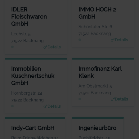
IDLER FLEISCHWAREN GMBH
IMMO HOCH 2 GMBH
IDLER
IMMO HOCH 2
ANSPRECHPARTNER
ANSPRECHPARTNER
Fleischwaren
GmbH
Herr Eberhart Idler
Herr Marcel
GmbH
Goncalves
WEBSITE
Schöntaler Str. 6
www.idler.de
WEBSITE
71522 Backnang
Lechstr. 5
www.immo-hoch-2.de
Details
71522 Backnang
Details
IMMOBILIEN KUSCHNERTSCHUK GMBH
IMMOFINANZ KARL KLENK
Immobilien
Immofinanz Karl
ANSPRECHPARTNER
ANSPRECHPARTNER
Kuschnertschuk
Klenk
Herr Nikolai Kuschnertschuk
Herr Karl Klenk
GmbH
WEBSITE
WEBSITE
Am Obstmarkt 5
www.kuschnertschuk.de
www.klenk-immofinanz.d
71522 Backnang
Hornbergstr. 24
e
Details
71522 Backnang
Details
INDY-CART GMBH
INGENIEURBÜRO
Indy-Cart GmbH
Ingenieurbüro
ANSPRECHPARTNER
ANSPRECHPARTNER
Herr Michele
Herr Gerhard Kipf
Beim Erlenwäldchen 14
Buehlfeldstr. 45