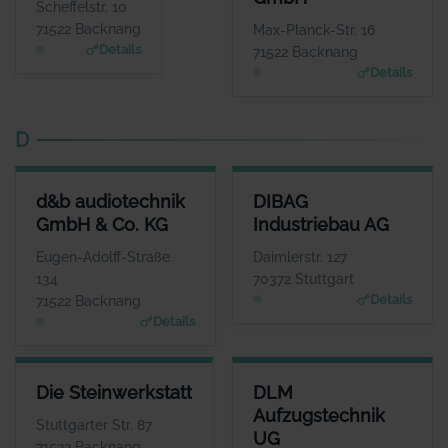
Herr Manfred
Herr Josh Kochhann
Scheffelstr. 10
Wasserberg
WEBSITE
71522 Backnang
Max-Planck-Str. 16
www.content-music.de
WEBSITE
Details
71522 Backnang
www.conhestia.de
Details
D
D&B AUDIOTECHNIK GMBH & CO. KG
DIBAG INDUSTRIEBAU AG
d&b audiotechnik
DIBAG
ANSPRECHPARTNER
ANSPRECHPARTNER
GmbH & Co. KG
Industriebau AG
Herr Amnon Harman
Herr Peter Vassholz
WEBSITE
WEBSITE
Eugen-Adolff-Straße
Daimlerstr. 127
www.dbaudio.com
www.dibag.de
134
70372 Stuttgart
Details
71522 Backnang
Details
DIE STEINWERKSTATT
DLM AUFZUGSTECHNIK UG
Die Steinwerkstatt
DLM
ANSPRECHPARTNER
ANSPRECHPARTNER
Aufzugstechnik
Herr Axel Groß
Herr Thorsten
Stuttgarter Str. 87
UG
Lehmann
WEBSITE
71522 Backnang