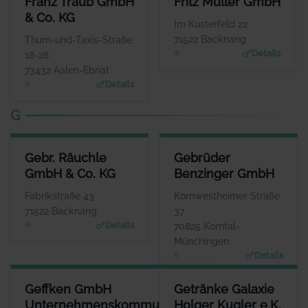
Franz Traub GmbH
Fritz Müller GmbH
ANSPRECHPARTNER
ANSPRECHPARTNER
& Co. KG
Herr Tobias Zehnder
Herr Manfred Böhret
Im Kusterfeld 22
WEBSITE
WEBSITE
71522 Backnang
Thurn-und-Taxis-Straße
www.franz-traub.de
www.fritzmueller.biz
Details
18-28
73432 Aalen-Ebnat
Details
G
GEBR. RÄUCHLE GMBH & CO. KG
GEBRÜDER BENZINGER GMBH
Gebr. Räuchle
Gebrüder
ANSPRECHPARTNER
ANSPRECHPARTNER
GmbH & Co. KG
Benzinger GmbH
Herr Maximilian Räuchle
Herr Patrik Diewald
WEBSITE
WEBSITE
Fabrikstraße 43
Kornwestheimer Straße
www.raeuchle.com
www.gebrueder-benzinger.d
71522 Backnang
37
e
Details
70825 Korntal-
Münchingen
Details
GEFFKEN GMBH UNTERNEHMENSKOMMUNIKATION
GETRÄNKE GALAXIE HOLGER K
Geffken GmbH
Getränke Galaxie
ANSPRECHPARTNER
ANSPRE
Unternehmenskommunikation
Holger Kugler e.K.