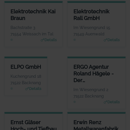
ELEKTROTECHNIK KAI BRAUN
ELEKTROTECHNIK RALL GMBH
Elektrotechnik Kai
Elektrotechnik
ANSPRECHPARTNER
ANSPRECHPARTNER
Braun
Rall GmbH
Frau Franziska Braun
Herr Andre Kengerter
WEBSITE
WEBSITE
Bachstraße 3
Im Wiesengrund 15
Www.elektrotechnik-kb.de
www.elektrotechnik-rall.de
71554 Weissach im Tal
71549 Auenwald
Details
Details
ELPO GMBH
ERGO AGENTUR ROLAND HÄGE
ELPO GmbH
ERGO Agentur
ANSPRECHPARTNER
Roland Hägele -
Herr Uwe Junk
Kuchengrund 18
Der
WEBSITE
71522 Backnang
www.elpo.de
Unternehmer-
Details
Im Wiesengrund 2
Berater
71522 Backnang
Details
ERNST GLÄSER HOCH- UND TIEFBAU GMBH
ERWIN RENZ METALLWARENFA
Ernst Gläser
Erwin Renz
ANSPRECHPARTNER
Hoch- und Tiefbau
Metallwarenfabrik