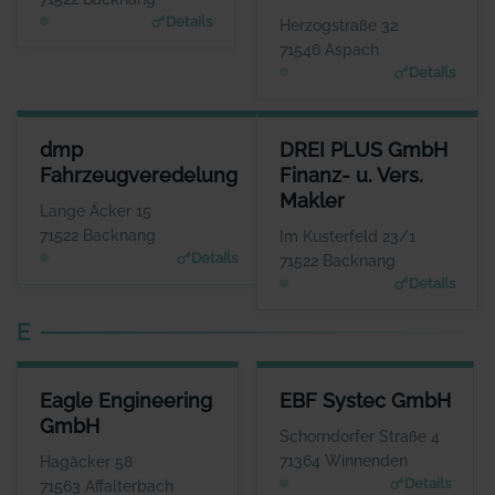
www.gross-steinwerkst
WEBSITE
Details
Herzogstraße 32
att.de
www.dlm-aufzugstechnik.
71546 Aspach
de
Details
DMP FAHRZEUGVEREDELUNG
DREI PLUS GMBH FINANZ- U. 
dmp
DREI PLUS GmbH
ANSPRECHPARTNER
ANSPR
Fahrzeugveredelung
Finanz- u. Vers.
Herr Dominic Pedersen
Herr And
Makler
WEBSITE
Lange Äcker 15
www.dmp-fahrzeugveredel
www.dre
71522 Backnang
Im Kusterfeld 23/1
ung.de
Details
71522 Backnang
Details
E
EAGLE ENGINEERING GMBH
EBF SYSTEC GMBH
Eagle Engineering
EBF Systec GmbH
ANSPRECHPARTNER
ANSPRECHPARTNER
GmbH
Herr Max Adler
Herr Dieter Ebel
Schorndorfer Straße 4
WEBSITE
WEBSITE
71364 Winnenden
Hagäcker 58
www.Eagleengineering.de
www.ebf.net
Details
71563 Affalterbach