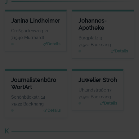
J
JANINA LINDHEIMER
JOHANNES-APOTHEKE
Janina Lindheimer
Johannes-
ANSPRECHPARTNER
ANSPRECHPARTNER
Apotheke
Frau Janina
Herr Thomas Förster
Großgartenweg 21
Lindheimer
WEBSITE
71540 Murrhardt
Burgplatz 3
www.johannes-apothek
WEBSITE
Details
71522 Backnang
e.eu
www.lindheimer.aktuell
Details
-verein.de
JOURNALISTENBÜRO WORTART
JUWELIER STROH
Journalistenbüro
Juwelier Stroh
ANSPRECHPARTNER
ANSPRECHPARTNER
WortArt
Frau Birgit Schneider
Herr Götz Stroh
Uhlandstraße 17
WEBSITE
WEBSITE
71522 Backnang
Schönblickstr. 14
www.wortart-texte.de
www.juwelier-stroh.de
Details
71522 Backnang
Details
K