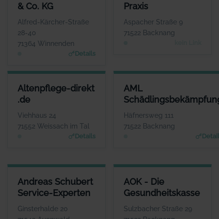
ANSPRECHPARTNER
ANSPRECHPARTNER
& Co. KG
Praxis
Herr Hartmut Jenner
Frau Susanne Thies-
Tenschert
WEBSITE
Alfred-Kärcher-Straße
Aspacher Straße 9
www.de.kaercher.com
WEBSITE
28-40
71522 Backnang
Keine Website hinterlegt
kein Link
71364 Winnenden
Details
ALTENPFLEGE-DIREKT .DE
AML SCHÄDLINGSBEKÄMPFU
Altenpflege-direkt
AML
ANSPRECHPARTNER
ANSPRECHPARTN
.de
Schädlingsbekämpfun
Frau Krisztina
Herr Adrian Mach
Mieszkalski
WEBSI
Viehhaus 24
Häfnersweg 111
www.aml-schaedlingsbekaem
WEBSITE
71552 Weissach im Tal
71522 Backnang
pfung.de
www.altenpflege-direkt.
Details
Detai
de
ANDREAS SCHUBERT SERVICE-EXPERTEN
AOK - DIE GESUNDHEITSKASS
Andreas Schubert
AOK - Die
ANSPRECHPARTNER
ANSPRECHPARTNE
Service-Experten
Gesundheitskasse
Herr Andreas Schubert
Herr Dominik Pary
WEBSITE
WEBSIT
Ginsterhalde 20
Sulzbacher Straße 29
www.habenseite.de
www.aok.de/bw