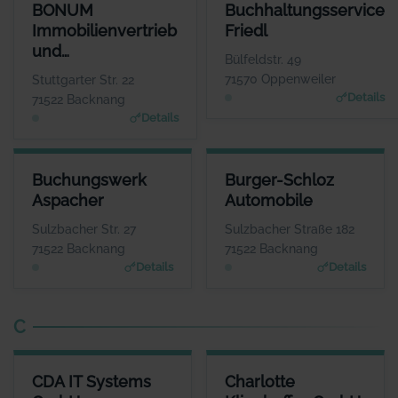
BONUM IMMOBILIENVERTRIEB UND PROJEKTENTWICKLUNG GM
BUCHHALTUNGSSERVICE FRIE
BONUM
Buchhaltungsservice
ANSPRECHPARTN
ANSPRECHPARTN
Immobilienvertrieb
Friedl
Herr Jens Fisch
Frau Ingrid Fri
und
WEBSI
WEBSI
Bülfeldstr. 49
www.bonum-immobilien.d
www.bbsfriedl.d
Projektentwicklung
71570 Oppenweiler
Stuttgarter Str. 22
GmbH
Details
71522 Backnang
Details
BUCHUNGSWERK ASPACHER
BURGER-SCHLOZ AUTOMOBIL
Buchungswerk
Burger-Schloz
ANSPRECHPARTNER
ANSPRECHPARTNE
Aspacher
Automobile
Frau Isabel Aspacher
Herr Wolfgang Lin
WEBSITE
WEBSIT
Sulzbacher Str. 27
Sulzbacher Straße 182
www.aspacher-buchungsw
www.burgerschloz.de
71522 Backnang
71522 Backnang
erk.de
Details
Details
C
CDA IT SYSTEMS GMBH
CHARLOTTE KLINGHOFFER G
CDA IT Systems
Charlotte
ANSPRECHPARTNER
ANSPRECHPART