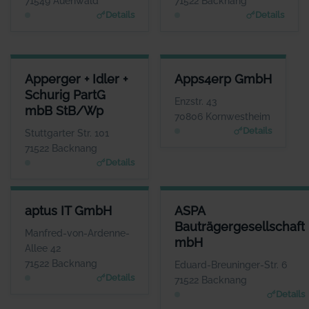
71549 Auenwald
71522 Backnang
Details
Details
APPERGER + IDLER + SCHURIG PARTG MBB STB/WP
APPS4ERP GMBH
Apperger + Idler +
Apps4erp GmbH
ANSPRECHPARTNER
ANSPRECHPARTNER
Schurig PartG
Frau Simone Apperger-Fichtner
Herr Thomas
Enzstr. 43
mbB StB/Wp
Schmischke
WEBSITE
70806 Kornwestheim
www.apperger-idler.de
WEBSITE
Details
Stuttgarter Str. 101
www.appsin.de
71522 Backnang
Details
APTUS IT GMBH
ASPA BAUTRÄGERGESELLSCH
aptus IT GmbH
ASPA
ANSPRECHPARTNER
ANSPRECHP
Bauträgergesellschaft
Herr Reinhard Mayer
Herr Andreas B
Manfred-von-Ardenne-
mbH
WEBSITE
W
Allee 42
www.aptus.de
www.aspa-
71522 Backnang
Eduard-Breuninger-Str. 6
Details
71522 Backnang
Details