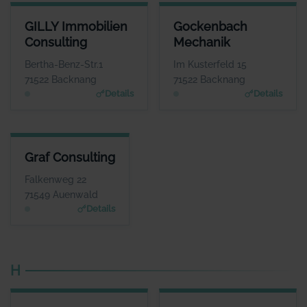
GILLY IMMOBILIEN CONSULTING
GOCKENBACH MECHANIK
GILLY Immobilien
Gockenbach
ANSPRECHPARTNER
ANSPRECHPARTNER
Consulting
Mechanik
Herr Marcel Gilly
Frau Barbara Braun
WEBSITE
WEBSITE
Bertha-Benz-Str.1
Im Kusterfeld 15
www.gilly-immobilien.de
www.gockenbach-faess
71522 Backnang
71522 Backnang
er.de
Details
Details
GRAF CONSULTING
Graf Consulting
ANSPRECHPARTNER
Herr Charley Graf
Falkenweg 22
WEBSITE
71549 Auenwald
www.grafconsulting.eu
Details
H