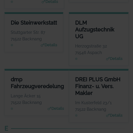
Details
DIE STEINWERKSTATT
DLM AUFZUGSTECHNIK UG
Die Steinwerkstatt
DLM
ANSPRECHPARTNER
ANSPRECHPARTNER
Aufzugstechnik
Herr Axel Groß
Herr Thorsten
Stuttgarter Str. 87
UG
Lehmann
WEBSITE
71522 Backnang
www.gross-steinwerkst
WEBSITE
Details
Herzogstraße 32
att.de
www.dlm-aufzugstechnik.
71546 Aspach
de
Details
DMP FAHRZEUGVEREDELUNG
DREI PLUS GMBH FINANZ- U. 
dmp
DREI PLUS GmbH
ANSPRECHPARTNER
ANSPR
Fahrzeugveredelung
Finanz- u. Vers.
Herr Dominic Pedersen
Herr And
Makler
WEBSITE
Lange Äcker 15
www.dmp-fahrzeugveredel
www.dre
71522 Backnang
Im Kusterfeld 23/1
ung.de
Details
71522 Backnang
Details
E