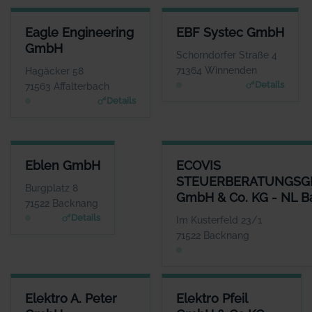
EAGLE ENGINEERING GMBH
EBF SYSTEC GMBH
Eagle Engineering
EBF Systec GmbH
ANSPRECHPARTNER
ANSPRECHPARTNER
GmbH
Herr Max Adler
Herr Dieter Ebel
Schorndorfer Straße 4
WEBSITE
WEBSITE
71364 Winnenden
Hagäcker 58
www.Eagleengineering.de
www.ebf.net
Details
71563 Affalterbach
Details
EBLEN GMBH
ECOVIS STEUERBERATUNGSGE
Eblen GmbH
ECOVIS
ANSPRECHPARTNER
STEUERBERATUNGSG
Herr Holger Krauss
Burgplatz 8
GmbH & Co. KG - NL 
WEBSITE
71522 Backnang
www.wuerttembergisch
Details
Im Kusterfeld 23/1
e.de/versicherungen/e
71522 Backnang
blen.gmbh
ELEKTRO A. PETER GMBH
ELEKTRO PFEIL GMBH & CO.K
Elektro A. Peter
Elektro Pfeil
ANSPRECHPARTNER
ANSPRECHPARTNE