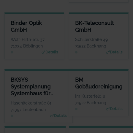
BINDER OPTIK GMBH
BK-TELECONSULT GMBH
Binder Optik
BK-Teleconsult
ANSPRECHPARTNER
ANSPRECHPARTNER
GmbH
GmbH
Herr Helmut Baur
Herr Martin Götzer
WEBSITE
WEBSITE
Wolf-Hirth-Str. 37
Schillerstraße 49
www.binder-optik.de
www.bk-teleconsult.de
71034 Böblingen
71522 Backnang
Details
Details
BKSYS SYSTEMPLANUNG SYSTEMHAUS FÜR ANWENDUNGSSOF
BM GEBÄUDEREINIGUNG
BKSYS
BM
ANSPRECHPARTNER
ANSPRECHPA
Systemplanung
Gebäudereinigung
Herr Tihomir
Herr Bernd Kr
Systemhaus für
Beganovic
WE
Im Kusterfeld 8
www.bksys-systemplanun
Anwendungssoftware
WEBSITE
71522 Backnang
Hasenäckerstraße 81
www.bmreinigung.de
Details
71397 Leutenbach
Details