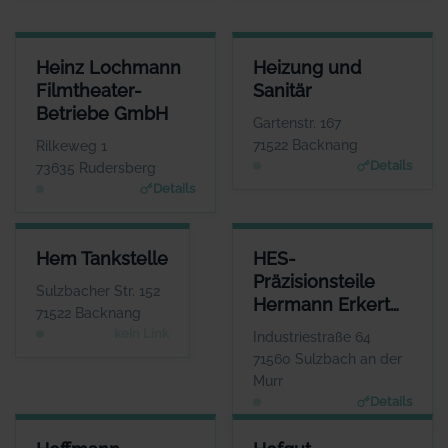
HEINZ LOCHMANN FILMTHEATER-BETRIEBE GMBH
HEIZUNG UND SANITÄR
Heinz Lochmann
Heizung und
ANSPRECHPARTNER
ANSPRECHPARTNER
Filmtheater-
Sanitär
Herr Heinz Lochmann
Herr Karl Mayer
Betriebe GmbH
WEBSITE
WEBSITE
Gartenstr. 167
www.filmtheaterbetriebe.de
www.heizungs-mayer.d
71522 Backnang
Rilkeweg 1
e
Details
73635 Rudersberg
Details
HEM TANKSTELLE
HES-PRÄZISIONSTEILE HERM
Hem Tankstelle
HES-
ANSPRECHPARTNER
AN
Präzisionsteile
Herr Berrak Özcan
Sulzbacher Str. 152
Hermann Erkert
WEBSITE
71522 Backnang
Keine Website hinterlegt
GmbH
kein Link
Industriestraße 64
71560 Sulzbach an der
Murr
Details
HOFFMANN FLIESENDESIGN
HOFGUT HAGENBACH GMBH