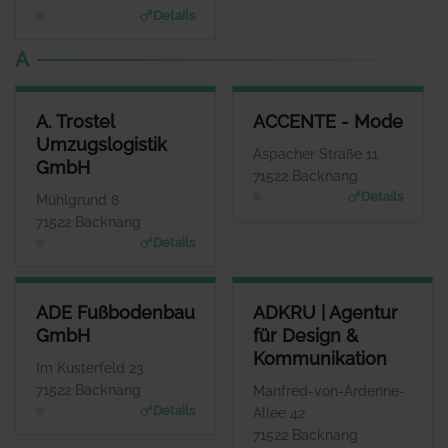
Details
A
A. TROSTEL UMZUGSLOGISTIK GMBH
ACCENTE - MODE
A. Trostel
ACCENTE - Mode
ANSPRECHPARTNER
ANSPRECHPARTNER
Umzugslogistik
Frau Corinna Trostel
Frau Sigrid Göttlich
Aspacher Straße 11
GmbH
WEBSITE
WEBSITE
71522 Backnang
www.trostel.eu
www.accente-mode.co
Details
Mühlgrund 8
m
71522 Backnang
Details
ADE FUSSBODENBAU GMBH
ADKRU | AGENTUR FÜR DESI
ADE Fußbodenbau
ADKRU | Agentur
ANSPRECHPARTNER
GmbH
für Design &
Frau Silke Ade
Kommunikation
WEBSITE
Im Kusterfeld 23
www.adegmbh.de
71522 Backnang
Manfred-von-Ardenne-
Details
Allee 42
71522 Backnang