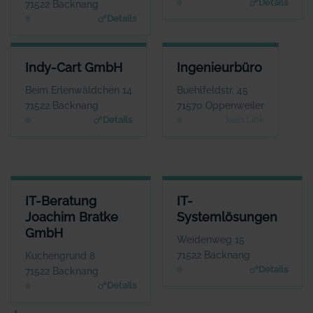
Details
71522 Backnang
Details
INDY-CART GMBH
INGENIEURBÜRO
Indy-Cart GmbH
Ingenieurbüro
ANSPRECHPARTNER
ANSPRECHPARTNER
Herr Michele
Herr Gerhard Kipf
Beim Erlenwäldchen 14
Buehlfeldstr. 45
Ciuffreda
WEBSITE
71522 Backnang
71570 Oppenweiler
Keine Website hinterlegt
WEBSITE
Details
kein Link
www.indy-cart.de
IT-BERATUNG JOACHIM BRATKE GMBH
IT-SYSTEMLÖSUNGEN
IT-Beratung
IT-
ANSPRECHPARTNER
ANSPRECHPARTNER
Joachim Bratke
Systemlösungen
Herr Joachim Bratke
Herr Jürgen
GmbH
Lehmann
WEBSITE
Weidenweg 15
www.kabelinternetberatung.de
WEBSITE
71522 Backnang
Kuchengrund 8
www.itsystemloesunge
Details
71522 Backnang
n.de
Details