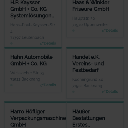
H.P. KAYSSER GMBH + CO. KG SYSTEMLÖSUNGEN IN METALL
HAAS & WINKLER FRISEURE 
H.P. Kaysser
Haas & Winkler
ANSPRECHPARTNER
ANSPRECHPART
GmbH + Co. KG
Friseure GmbH
Herr Thomas Kaysser
Frau Rebacca H
Systemlösungen
WEBSITE
WEBS
Hauptstr. 30
www.haas-winkler-friseure
www.kaysser.de
in Metall
71570 Oppenweiler
Hans–Paul–Kaysser–Str.
Details
4
71397 Leutenbach
Details
HAHN AUTOMOBILE GMBH + CO. KG
HANDEL E.K. VEREINS- UND 
Hahn Automobile
Handel e.K.
ANSPRECHPARTNER
ANSPREC
GmbH + Co. KG
Vereins- und
Herr Frank Stotz
Herr Ti
Festbedarf
WEBSITE
Weissacher Str. 73
www.hahn-automobile.de
www.handel-vereins
71522 Backnang
Kuchengrund 40
Details
71522 Backnang
Details
HARRO HÖFLIGER VERPACKUNGSMASCHINEN GMBH
HÄUSSER BESTATTUNGEN ER
Harro Höfliger
Häußer
ANSPRECHPARTNER
Verpackungsmaschinen
Bestattungen
Herr Markus Höfliger
GmbH
Erstes
WEBSITE