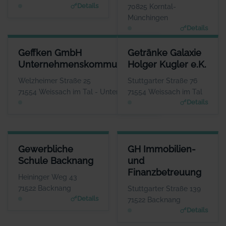
Details
70825 Korntal-
Münchingen
Details
GEFFKEN GMBH UNTERNEHMENSKOMMUNIKATION
GETRÄNKE GALAXIE HOLGER K
Geffken GmbH
Getränke Galaxie
ANSPRECHPARTNER
ANSPRE
Unternehmenskommunikation
Holger Kugler e.K.
Herr Thomas Geffken
Herr Hol
WEBSITE
Welzheimer Straße 25
Stuttgarter Straße 76
www.geffken.net
www.getraenke-g
71554 Weissach im Tal - Unterweissach
71554 Weissach im Tal
Details
Details
GEWERBLICHE SCHULE BACKNANG
GH IMMOBILIEN- UND FINAN
Gewerbliche
GH Immobilien-
ANSPRECHPARTNER
ANSPRE
Schule Backnang
und
Frau Isolde Fleuchaus
Herr G
Finanzbetreuung
WEBSITE
Heininger Weg 43
www.gs-bk.de
www.gh-immo-
71522 Backnang
Stuttgarter Straße 139
Details
71522 Backnang
Details