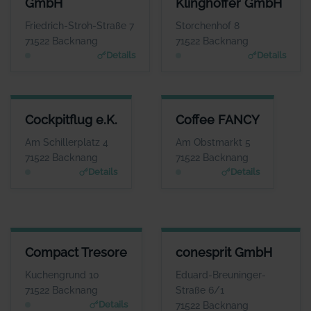
GmbH
Klinghoffer GmbH
Herr Johannes Enge
Frau Charlotte Klinghof
WEBSITE
WEBS
Friedrich-Stroh-Straße 7
Storchenhof 8
www.cda-it-system.de
www.zur-ruhe.
71522 Backnang
71522 Backnang
Details
Details
COCKPITFLUG E.K.
COFFEE FANCY
Cockpitflug e.K.
Coffee FANCY
ANSPRECHPARTNER
ANSPRECHPARTNER
Herr Carsten Hansen
Herr Daniel Mendes
Am Schillerplatz 4
Am Obstmarkt 5
WEBSITE
WEBSITE
71522 Backnang
71522 Backnang
www.cockpitflug.de
www.coffee-fancy.de
Details
Details
COMPACT TRESORE
CONESPRIT GMBH
Compact Tresore
conesprit GmbH
ANSPRECHPARTNER
ANSPRECHPARTNER
Frau Julia Teller
Herr Roman
Kuchengrund 10
Eduard-Breuninger-
Douverne
WEBSITE
71522 Backnang
Straße 6/1
www.compact-tresore.
WEBSITE
Details
71522 Backnang
de