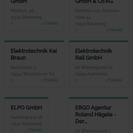
GmbH
GmbH & Co.KG
Herr Heiko und Ralf
Herr Steffen Pfei
Peter
WEBSIT
Marktstr. 46
Manfred-von-Ardenne-
www.elektro-pfeil.com
WEBSITE
71522 Backnang
Allee 44
www.elektro-apeter.de
Details
71522 Backnang
Details
ELEKTROTECHNIK KAI BRAUN
ELEKTROTECHNIK RALL GMBH
Elektrotechnik Kai
Elektrotechnik
ANSPRECHPARTNER
ANSPRECHPARTNER
Braun
Rall GmbH
Frau Franziska Braun
Herr Andre Kengerter
WEBSITE
WEBSITE
Bachstraße 3
Im Wiesengrund 15
Www.elektrotechnik-kb.de
www.elektrotechnik-rall.de
71554 Weissach im Tal
71549 Auenwald
Details
Details
ELPO GMBH
ERGO AGENTUR ROLAND HÄGE
ELPO GmbH
ERGO Agentur
ANSPRECHPARTNER
Roland Hägele -
Herr Uwe Junk
Kuchengrund 18
Der
WEBSITE
71522 Backnang
www.elpo.de
Unternehmer-
Details
Im Wiesengrund 2