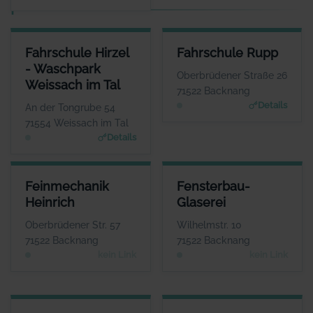
F
FAHRSCHULE HIRZEL - WASCHPARK WEISSACH IM TAL
FAHRSCHULE RUPP
Fahrschule Hirzel
Fahrschule Rupp
ANSPRECHPARTNER
ANSPRECHPARTNER
- Waschpark
Herr Timo Hirzel
Herr Andreas Rupp
Oberbrüdener Straße 26
Weissach im Tal
WEBSITE
WEBSITE
71522 Backnang
www.fahrschule-hirzel.de; www.waschparkweissachim
www.fahrschule-rupp.d
Details
An der Tongrube 54
tal.de
e
71554 Weissach im Tal
Details
FEINMECHANIK HEINRICH
FENSTERBAU-GLASEREI
Feinmechanik
Fensterbau-
ANSPRECHPARTNER
ANSPRECHPARTNER
Heinrich
Glaserei
Herr Jürgen Heinrich
Herr Jörg Fahrbach
WEBSITE
WEBSITE
Oberbrüdener Str. 57
Wilhelmstr. 10
Keine Website hinterlegt
Keine Website hinterlegt
71522 Backnang
71522 Backnang
kein Link
kein Link