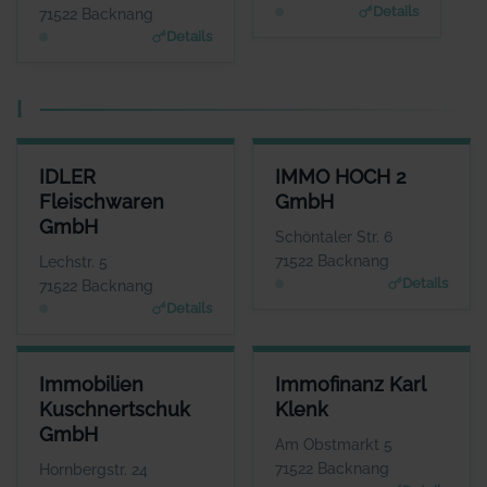
www.hun-tec.de
WEBSITE
Details
71522 Backnang
www.hoerstudio-schirm
Details
boeck.de
I
IDLER FLEISCHWAREN GMBH
IMMO HOCH 2 GMBH
IDLER
IMMO HOCH 2
ANSPRECHPARTNER
ANSPRECHPARTNER
Fleischwaren
GmbH
Herr Eberhart Idler
Herr Marcel
GmbH
Goncalves
WEBSITE
Schöntaler Str. 6
www.idler.de
WEBSITE
71522 Backnang
Lechstr. 5
www.immo-hoch-2.de
Details
71522 Backnang
Details
IMMOBILIEN KUSCHNERTSCHUK GMBH
IMMOFINANZ KARL KLENK
Immobilien
Immofinanz Karl
ANSPRECHPARTNER
ANSPRECHPARTNER
Kuschnertschuk
Klenk
Herr Nikolai Kuschnertschuk
Herr Karl Klenk
GmbH
WEBSITE
WEBSITE
Am Obstmarkt 5
www.kuschnertschuk.de
www.klenk-immofinanz.d
71522 Backnang
Hornbergstr. 24
e