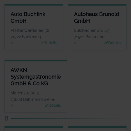
AUTO BUCHFINK GMBH
AUTOHAUS BRUNOLD GMBH
Auto Buchfink
Autohaus Brunold
ANSPRECHPARTNER
ANSPRECHPARTNER
GmbH
GmbH
Herr Lothar Buchfink
Herr Günther Uhrich
WEBSITE
WEBSITE
Plattenwaldallee 56
Sulzbacher Str. 195
www.auto-buchfink.de
www.brunold.de
71522 Backnang
71522 Backnang
Details
Details
AWKN SYSTEMGASTRONOMIE GMBH & CO KG
AWKN
ANSPRECHPARTNER
Systemgastronomie
Herr Hrisowalantis Betikis
GmbH & Co KG
WEBSITE
www.joepenas.com
Marienstraße 3
73666 Baltmannsweiler
Details
B