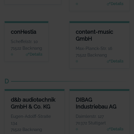
www.conesprit.de
Details
CONHESTIA
CONTENT-MUSIC GMBH
conHestia
content-music
ANSPRECHPARTNER
ANSPRECHPARTNER
GmbH
Herr Manfred
Herr Josh Kochhann
Scheffelstr. 10
Wasserberg
WEBSITE
71522 Backnang
Max-Planck-Str. 16
www.content-music.de
WEBSITE
Details
71522 Backnang
www.conhestia.de
Details
D
D&B AUDIOTECHNIK GMBH & CO. KG
DIBAG INDUSTRIEBAU AG
d&b audiotechnik
DIBAG
ANSPRECHPARTNER
ANSPRECHPARTNER
GmbH & Co. KG
Industriebau AG
Herr Amnon Harman
Herr Peter Vassholz
WEBSITE
WEBSITE
Eugen-Adolff-Straße
Daimlerstr. 127
www.dbaudio.com
www.dibag.de
134
70372 Stuttgart
Details
71522 Backnang