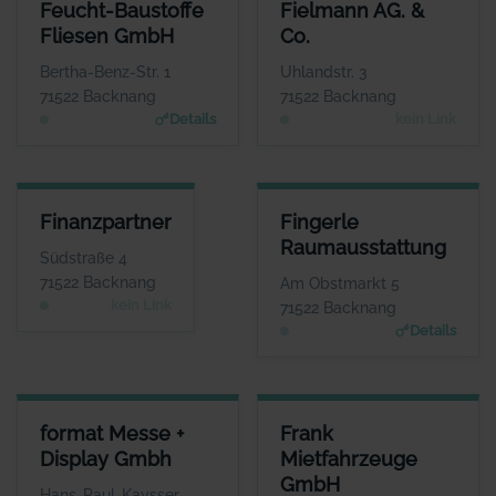
FEUCHT-BAUSTOFFE FLIESEN GMBH
FIELMANN AG. & CO.
Feucht-Baustoffe
Fielmann AG. &
ANSPRECHPARTNER
ANSPRECHPARTNER
Fliesen GmbH
Co.
Herr Volker Nasser
Herr Andreas
Kitschke
WEBSITE
Bertha-Benz-Str. 1
Uhlandstr. 3
www.feucht-backnang.de
WEBSITE
71522 Backnang
71522 Backnang
Keine Website hinterlegt
Details
kein Link
FINANZPARTNER
FINGERLE RAUMAUSSTATTUN
Finanzpartner
Fingerle
ANSPRECHPARTNER
ANSPRECHPARTNE
Raumausstattung
Herr Werner Grau
Frau Heike Fingerl
Südstraße 4
WEBSITE
WEBSIT
71522 Backnang
Am Obstmarkt 5
www.fingerle-raumausstattun
Keine Website hinterlegt
kein Link
71522 Backnang
g.de
Details
FORMAT MESSE + DISPLAY GMBH
FRANK MIETFAHRZEUGE GMB
format Messe +
Frank
ANSPRECHPARTNER
ANSPRECHPARTNE
Display Gmbh
Mietfahrzeuge
Frau Miriam Görner
Frau Janine Fran
GmbH
WEBSITE
WEBSIT
Hans-Paul-Kaysser