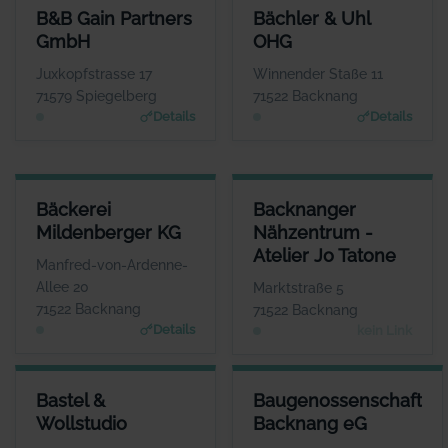
B&B GAIN PARTNERS GMBH
BÄCHLER & UHL OHG
B&B Gain Partners
Bächler & Uhl
ANSPRECHPARTNER
ANSPRECHPARTNER
GmbH
OHG
Herr Hans Günter Lind
Herr Andreas Uhl
WEBSITE
WEBSITE
Juxkopfstrasse 17
Winnender Staße 11
www.bb-gain.eu
www.allianz.de
71579 Spiegelberg
71522 Backnang
Details
Details
BÄCKEREI MILDENBERGER KG
BACKNANGER NÄHZENTRUM - 
Bäckerei
Backnanger
ANSPRECHPARTNER
Mildenberger KG
Nähzentrum -
Herr Bernd Mildenberger
Herr
Atelier Jo Tatone
WEBSITE
Manfred-von-Ardenne-
www.mildenberger.eu
K
Allee 20
Marktstraße 5
71522 Backnang
71522 Backnang
Details
kein Link
BASTEL & WOLLSTUDIO
BAUGENOSSENSCHAFT BACK
Bastel &
Baugenossenschaft
ANSPRECHPARTNER
ANSPRECHP
Wollstudio
Backnang eG
Frau Andrea Klink
Herr Raphael 