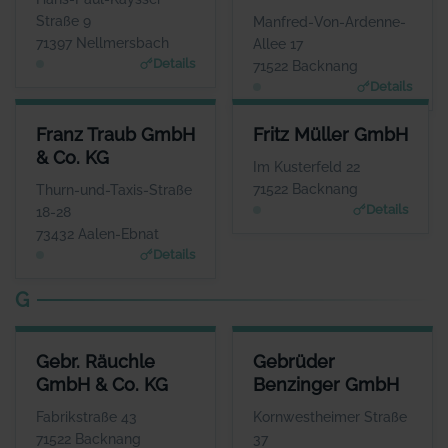
www.formatdisplay.de
www.frank-mietfahrzeuge.de
Straße 9
Manfred-Von-Ardenne-
71397 Nellmersbach
Allee 17
Details
71522 Backnang
Details
FRANZ TRAUB GMBH & CO. KG
FRITZ MÜLLER GMBH
Franz Traub GmbH
Fritz Müller GmbH
ANSPRECHPARTNER
ANSPRECHPARTNER
& Co. KG
Herr Tobias Zehnder
Herr Manfred Böhret
Im Kusterfeld 22
WEBSITE
WEBSITE
71522 Backnang
Thurn-und-Taxis-Straße
www.franz-traub.de
www.fritzmueller.biz
Details
18-28
73432 Aalen-Ebnat
Details
G
GEBR. RÄUCHLE GMBH & CO. KG
GEBRÜDER BENZINGER GMBH
Gebr. Räuchle
Gebrüder
ANSPRECHPARTNER
ANSPRECHPARTNER
GmbH & Co. KG
Benzinger GmbH
Herr Maximilian Räuchle
Herr Patrik Diewald
WEBSITE
WEBSITE
Fabrikstraße 43
Kornwestheimer Straße
www.raeuchle.com
www.gebrueder-benzinger.d
71522 Backnang
37
e