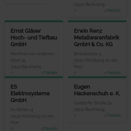
Berater
71522 Backnang
Details
ERNST GLÄSER HOCH- UND TIEFBAU GMBH
ERWIN RENZ METALLWARENFA
Ernst Gläser
Erwin Renz
ANSPRECHPARTNER
Hoch- und Tiefbau
Metallwarenfabrik
Herr Ulrich Gläser
GmbH
GmbH & Co. KG
WEBSITE
www.ernst-glaeser.de
Manfred-von-Ardenne-
Boschstraße 3
Allee 19
71737 Kirchberg an der
71522 Backnang
Murr
Details
Details
ES ELEKTROSYSTEME GMBH
EUGEN HACKENSCHUH E. K.
ES
Eugen
ANSPRECHPARTNER
ANSPRECHPARTNER
Elektrosysteme
Hackenschuh e. K.
Herr Espen Wilhelm
Herr Alexander
GmbH
Eckstein
WEBSITE
Gaildorfer Straße 21
www.es-elektrosysteme.d
WEBSITE
71522 Backnang
Im Gehrn 14
e
www.hackenschuh.eu
Details
71737 Kirchberg an der
Murr
Details