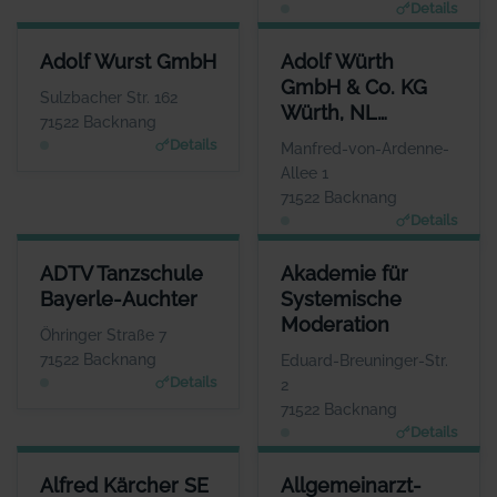
Details
ADOLF WURST GMBH
ADOLF WÜRTH GMBH & CO. K
Adolf Wurst GmbH
Adolf Würth
ANSPRECHPARTNER
GmbH & Co. KG
Herr Mario Bay
Sulzbacher Str. 162
Würth, NL
WEBSITE
71522 Backnang
www.badforumbacknan
Backnang
Details
Manfred-von-Ardenne-
g.de
Allee 1
71522 Backnang
Details
ADTV TANZSCHULE BAYERLE-AUCHTER
AKADEMIE FÜR SYSTEMISCHE
ADTV Tanzschule
Akademie für
ANSPRECHPARTNER
ANSPR
Bayerle-Auchter
Systemische
Herr Raphael Auchter
Frau Mic
Moderation
WEBSITE
Öhringer Straße 7
www.tanzschule-backnang.de
www.Akademie-fuer-Systemis
71522 Backnang
Eduard-Breuninger-Str.
Details
2
71522 Backnang
Details
ALFRED KÄRCHER SE & CO. KG
ALLGEMEINARZT-PRAXIS
Alfred Kärcher SE
Allgemeinarzt-