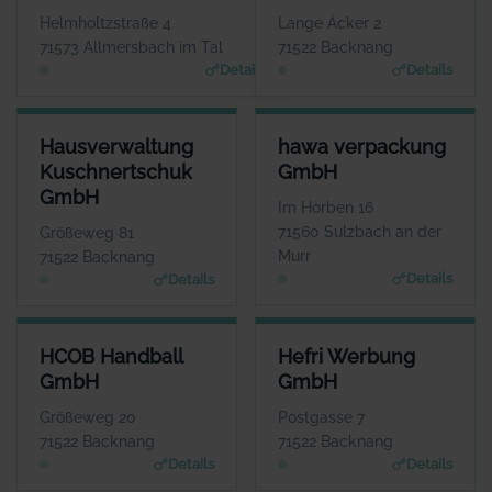
www.hoefliger.de
Backnanger
Helmholtzstraße 4
Lange Äcker 2
Bestattungsinstitut
71573 Allmersbach im Tal
71522 Backnang
Details
Details
HAUSVERWALTUNG KUSCHNERTSCHUK GMBH
HAWA VERPACKUNG GMBH
Hausverwaltung
hawa verpackung
ANSPRECHPARTNER
ANSPRECHPARTNER
Kuschnertschuk
GmbH
Frau Christine Kuschnertschuk
Herr Aaron Ceskutti
GmbH
WEBSITE
WEBSITE
Im Horben 16
Www.Kuschnertschuk.de
www.hawa-verpackung.d
71560 Sulzbach an der
Größeweg 81
e
Murr
71522 Backnang
Details
Details
HCOB HANDBALL GMBH
HEFRI WERBUNG GMBH
HCOB Handball
Hefri Werbung
ANSPRECHPARTNER
ANSPRECHPARTNER
GmbH
GmbH
Herr Markus Mandlik
Herr Werner Stroh
WEBSITE
WEBSITE
Größeweg 20
Postgasse 7
www.hcob.de
www.bkz.de
71522 Backnang
71522 Backnang
Details
Details