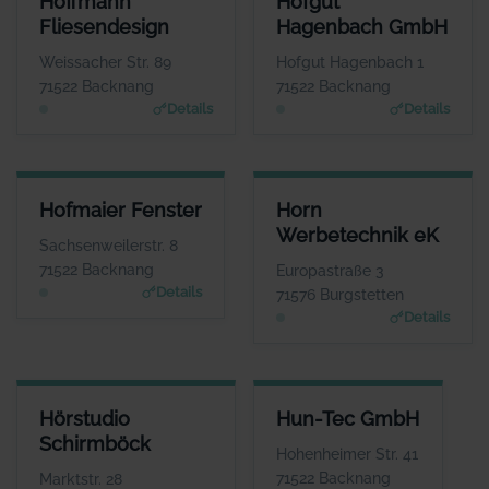
Hoffmann
Hofgut
ANSPRECHPARTNER
ANSPRECHPARTNER
Fliesendesign
Hagenbach GmbH
Herr Bernd Hoffmann
Herr Matthias Wurche
WEBSITE
WEBSITE
Weissacher Str. 89
Hofgut Hagenbach 1
www.hoffmann-fliesen.de
www.hofgut-hagenbach.de
71522 Backnang
71522 Backnang
Details
Details
HOFMAIER FENSTER
HORN WERBETECHNIK EK
Hofmaier Fenster
Horn
ANSPRECHPARTNER
ANSPRECHPARTNER
Werbetechnik eK
Herr Herbert
Herr Thomas Horn
Sachsenweilerstr. 8
Hofmaier
WEBSITE
71522 Backnang
Europastraße 3
www.horn-werbetechni
WEBSITE
Details
71576 Burgstetten
k.de
www.hofmaier-fenster.
Details
de
HÖRSTUDIO SCHIRMBÖCK
HUN-TEC GMBH
Hörstudio
Hun-Tec GmbH
ANSPRECHPARTNER
ANSPRECHPARTNER
Schirmböck
Frau Anne
Herr Tamas Gauder
Hohenheimer Str. 41
Schirmböck
WEBSITE
71522 Backnang
Marktstr. 28