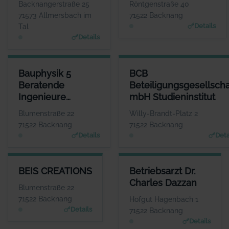
WEBSITE
W
Backnangerstraße 25
Röntgenstraße 40
www.mein-wollstudio.d
www.baug
71573 Allmersbach im
71522 Backnang
e
Details
Tal
Details
BAUPHYSIK 5 BERATENDE INGENIEURE PARTGMBB
BCB BETEILIGUNGSGESELLSC
Bauphysik 5
BCB
ANSPRECHPARTNER
Beratende
Beteiligungsgesellscha
Herr Steffen Blessing
Ingenieure
mbH Studieninstitut
WEBSITE
www.bauphysik5.de
PartGmbB
Blumenstraße 22
Willy-Brandt-Platz 2
71522 Backnang
71522 Backnang
Details
Deta
BEIS CREATIONS
BETRIEBSARZT DR. CHARLES 
BEIS CREATIONS
Betriebsarzt Dr.
ANSPRECHPARTNER
ANSPRECHP
Charles Dazzan
Herr Georg Beis
Herr Charles 
Blumenstraße 22
WEBSITE
W
71522 Backnang
Hofgut Hagenbach 1
www.beis-creations.co
www.hausarztpraxis-backn
Details
71522 Backnang
m
Details