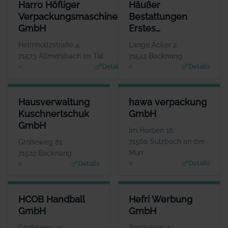
HARRO HÖFLIGER VERPACKUNGSMASCHINEN GMBH
HÄUSSER BESTATTUNGEN ER
Harro Höfliger
Häußer
ANSPRECHPARTNER
Verpackungsmaschinen
Bestattungen
Herr Markus Höfliger
GmbH
Erstes
WEBSITE
www.hoefliger.de
Backnanger
Helmholtzstraße 4
Lange Äcker 2
Bestattungsinstitut
71573 Allmersbach im Tal
71522 Backnang
Details
Details
HAUSVERWALTUNG KUSCHNERTSCHUK GMBH
HAWA VERPACKUNG GMBH
Hausverwaltung
hawa verpackung
ANSPRECHPARTNER
ANSPRECHPARTNER
Kuschnertschuk
GmbH
Frau Christine Kuschnertschuk
Herr Aaron Ceskutti
GmbH
WEBSITE
WEBSITE
Im Horben 16
Www.Kuschnertschuk.de
www.hawa-verpackung.d
71560 Sulzbach an der
Größeweg 81
e
Murr
71522 Backnang
Details
Details
HCOB HANDBALL GMBH
HEFRI WERBUNG GMBH
HCOB Handball
Hefri Werbung
ANSPRECHPARTNER
ANSPRECHPARTNER
GmbH
GmbH
Herr Markus Mandlik
Herr Werner Stroh
WEBSITE
WEBSITE
Größeweg 20
Postgasse 7