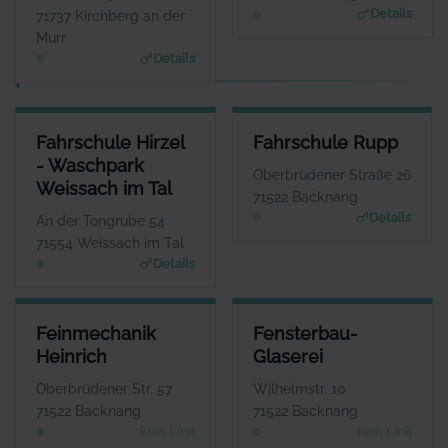
www.hackenschuh.eu
Details
71737 Kirchberg an der
Murr
Details
F
FAHRSCHULE HIRZEL - WASCHPARK WEISSACH IM TAL
FAHRSCHULE RUPP
Fahrschule Hirzel
Fahrschule Rupp
ANSPRECHPARTNER
ANSPRECHPARTNER
- Waschpark
Herr Timo Hirzel
Herr Andreas Rupp
Oberbrüdener Straße 26
Weissach im Tal
WEBSITE
WEBSITE
71522 Backnang
www.fahrschule-hirzel.de; www.waschparkweissachim
www.fahrschule-rupp.d
Details
An der Tongrube 54
tal.de
e
71554 Weissach im Tal
Details
FEINMECHANIK HEINRICH
FENSTERBAU-GLASEREI
Feinmechanik
Fensterbau-
ANSPRECHPARTNER
ANSPRECHPARTNER
Heinrich
Glaserei
Herr Jürgen Heinrich
Herr Jörg Fahrbach
WEBSITE
WEBSITE
Oberbrüdener Str. 57
Wilhelmstr. 10
Keine Website hinterlegt
Keine Website hinterlegt
71522 Backnang
71522 Backnang
kein Link
kein Link