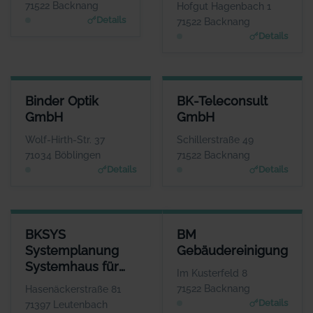
WEBSITE
W
71522 Backnang
Hofgut Hagenbach 1
www.beis-creations.co
www.hausarztpraxis-backn
Details
71522 Backnang
m
Details
BINDER OPTIK GMBH
BK-TELECONSULT GMBH
Binder Optik
BK-Teleconsult
ANSPRECHPARTNER
ANSPRECHPARTNER
GmbH
GmbH
Herr Helmut Baur
Herr Martin Götzer
WEBSITE
WEBSITE
Wolf-Hirth-Str. 37
Schillerstraße 49
www.binder-optik.de
www.bk-teleconsult.de
71034 Böblingen
71522 Backnang
Details
Details
BKSYS SYSTEMPLANUNG SYSTEMHAUS FÜR ANWENDUNGSSOF
BM GEBÄUDEREINIGUNG
BKSYS
BM
ANSPRECHPARTNER
ANSPRECHPA
Systemplanung
Gebäudereinigung
Herr Tihomir
Herr Bernd Kr
Systemhaus für
Beganovic
WE
Im Kusterfeld 8
www.bksys-systemplanun
Anwendungssoftware
WEBSITE
71522 Backnang
Hasenäckerstraße 81
www.bmreinigung.de
Details
71397 Leutenbach