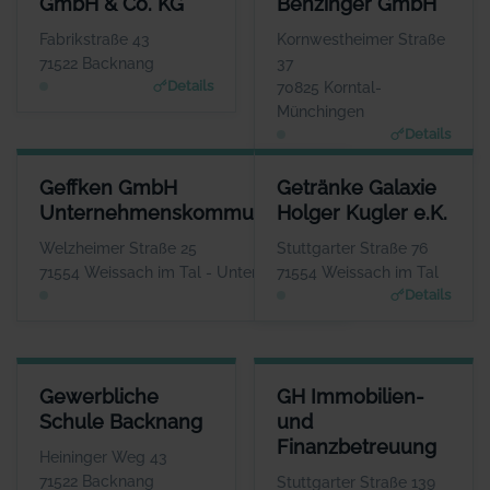
GmbH & Co. KG
Benzinger GmbH
Herr Maximilian Räuchle
Herr Patrik Diewald
WEBSITE
WEBSITE
Fabrikstraße 43
Kornwestheimer Straße
www.raeuchle.com
www.gebrueder-benzinger.d
71522 Backnang
37
e
Details
70825 Korntal-
Münchingen
Details
GEFFKEN GMBH UNTERNEHMENSKOMMUNIKATION
GETRÄNKE GALAXIE HOLGER K
Geffken GmbH
Getränke Galaxie
ANSPRECHPARTNER
ANSPRE
Unternehmenskommunikation
Holger Kugler e.K.
Herr Thomas Geffken
Herr Hol
WEBSITE
Welzheimer Straße 25
Stuttgarter Straße 76
www.geffken.net
www.getraenke-g
71554 Weissach im Tal - Unterweissach
71554 Weissach im Tal
Details
Details
GEWERBLICHE SCHULE BACKNANG
GH IMMOBILIEN- UND FINAN
Gewerbliche
GH Immobilien-
ANSPRECHPARTNER
ANSPRE
Schule Backnang
und
Frau Isolde Fleuchaus
Herr G
Finanzbetreuung
WEBSITE
Heininger Weg 43
www.gs-bk.de
www.gh-immo-
71522 Backnang
Stuttgarter Straße 139