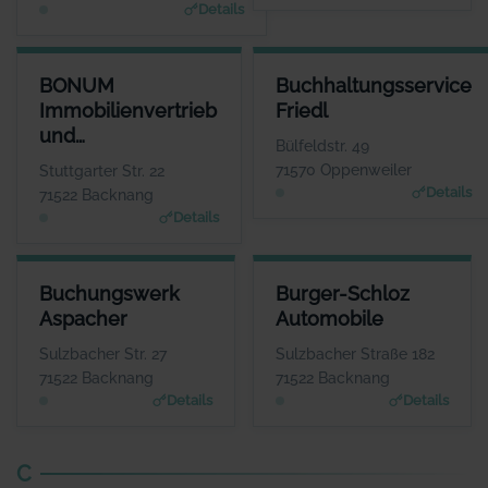
Details
BONUM IMMOBILIENVERTRIEB UND PROJEKTENTWICKLUNG GM
BUCHHALTUNGSSERVICE FRIE
BONUM
Buchhaltungsservice
ANSPRECHPARTN
ANSPRECHPARTN
Immobilienvertrieb
Friedl
Herr Jens Fisch
Frau Ingrid Fri
und
WEBSI
WEBSI
Bülfeldstr. 49
www.bonum-immobilien.d
www.bbsfriedl.d
Projektentwicklung
71570 Oppenweiler
Stuttgarter Str. 22
GmbH
Details
71522 Backnang
Details
BUCHUNGSWERK ASPACHER
BURGER-SCHLOZ AUTOMOBIL
Buchungswerk
Burger-Schloz
ANSPRECHPARTNER
ANSPRECHPARTNE
Aspacher
Automobile
Frau Isabel Aspacher
Herr Wolfgang Lin
WEBSITE
WEBSIT
Sulzbacher Str. 27
Sulzbacher Straße 182
www.aspacher-buchungsw
www.burgerschloz.de
71522 Backnang
71522 Backnang
erk.de
Details
Details
C