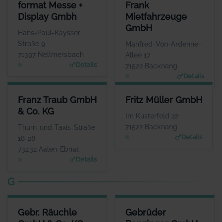
FORMAT MESSE + DISPLAY GMBH
FRANK MIETFAHRZEUGE GMB
format Messe +
Frank
ANSPRECHPARTNER
ANSPRECHPARTNE
Display Gmbh
Mietfahrzeuge
Frau Miriam Görner
Frau Janine Fran
GmbH
WEBSITE
WEBSIT
Hans-Paul-Kaysser
www.formatdisplay.de
www.frank-mietfahrzeuge.de
Straße 9
Manfred-Von-Ardenne-
71397 Nellmersbach
Allee 17
Details
71522 Backnang
Details
FRANZ TRAUB GMBH & CO. KG
FRITZ MÜLLER GMBH
Franz Traub GmbH
Fritz Müller GmbH
ANSPRECHPARTNER
ANSPRECHPARTNER
& Co. KG
Herr Tobias Zehnder
Herr Manfred Böhret
Im Kusterfeld 22
WEBSITE
WEBSITE
71522 Backnang
Thurn-und-Taxis-Straße
www.franz-traub.de
www.fritzmueller.biz
Details
18-28
73432 Aalen-Ebnat
Details
G
GEBR. RÄUCHLE GMBH & CO. KG
GEBRÜDER BENZINGER GMBH
Gebr. Räuchle
Gebrüder
ANSPRECHPARTNER
ANSPRECHPARTNER