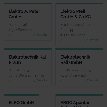
ELEKTRO A. PETER GMBH
ELEKTRO PFEIL GMBH & CO.K
Elektro A. Peter
Elektro Pfeil
ANSPRECHPARTNER
ANSPRECHPARTNE
GmbH
GmbH & Co.KG
Herr Heiko und Ralf
Herr Steffen Pfei
Peter
WEBSIT
Marktstr. 46
Manfred-von-Ardenne-
www.elektro-pfeil.com
WEBSITE
71522 Backnang
Allee 44
www.elektro-apeter.de
Details
71522 Backnang
Details
ELEKTROTECHNIK KAI BRAUN
ELEKTROTECHNIK RALL GMBH
Elektrotechnik Kai
Elektrotechnik
ANSPRECHPARTNER
ANSPRECHPARTNER
Braun
Rall GmbH
Frau Franziska Braun
Herr Andre Kengerter
WEBSITE
WEBSITE
Bachstraße 3
Im Wiesengrund 15
Www.elektrotechnik-kb.de
www.elektrotechnik-rall.de
71554 Weissach im Tal
71549 Auenwald
Details
Details
ELPO GMBH
ERGO AGENTUR ROLAND HÄGE
ELPO GmbH
ERGO Agentur
ANSPRECHPARTNER