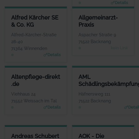
Details
ALFRED KÄRCHER SE & CO. KG
ALLGEMEINARZT-PRAXIS
Alfred Kärcher SE
Allgemeinarzt-
ANSPRECHPARTNER
ANSPRECHPARTNER
& Co. KG
Praxis
Herr Hartmut Jenner
Frau Susanne Thies-
Tenschert
WEBSITE
Alfred-Kärcher-Straße
Aspacher Straße 9
www.de.kaercher.com
WEBSITE
28-40
71522 Backnang
Keine Website hinterlegt
kein Link
71364 Winnenden
Details
ALTENPFLEGE-DIREKT .DE
AML SCHÄDLINGSBEKÄMPFU
Altenpflege-direkt
AML
ANSPRECHPARTNER
ANSPRECHPARTN
.de
Schädlingsbekämpfun
Frau Krisztina
Herr Adrian Mach
Mieszkalski
WEBSI
Viehhaus 24
Häfnersweg 111
www.aml-schaedlingsbekaem
WEBSITE
71552 Weissach im Tal
71522 Backnang
pfung.de
www.altenpflege-direkt.
Details
Detai
de
ANDREAS SCHUBERT SERVICE-EXPERTEN
AOK - DIE GESUNDHEITSKASS
Andreas Schubert
AOK - Die