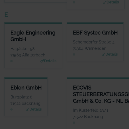
Details
E
EAGLE ENGINEERING GMBH
EBF SYSTEC GMBH
Eagle Engineering
EBF Systec GmbH
ANSPRECHPARTNER
ANSPRECHPARTNER
GmbH
Herr Max Adler
Herr Dieter Ebel
Schorndorfer Straße 4
WEBSITE
WEBSITE
71364 Winnenden
Hagäcker 58
www.Eagleengineering.de
www.ebf.net
Details
71563 Affalterbach
Details
EBLEN GMBH
ECOVIS STEUERBERATUNGSGE
Eblen GmbH
ECOVIS
ANSPRECHPARTNER
STEUERBERATUNGSG
Herr Holger Krauss
Burgplatz 8
GmbH & Co. KG - NL 
WEBSITE
71522 Backnang
www.wuerttembergisch
Details
Im Kusterfeld 23/1
e.de/versicherungen/e
71522 Backnang
blen.gmbh