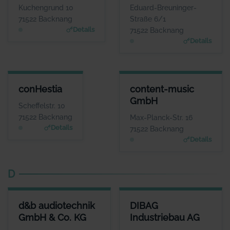
Frau Julia Teller
Herr Roman
Kuchengrund 10
Eduard-Breuninger-
Douverne
WEBSITE
71522 Backnang
Straße 6/1
www.compact-tresore.
WEBSITE
Details
71522 Backnang
de
www.conesprit.de
Details
CONHESTIA
CONTENT-MUSIC GMBH
conHestia
content-music
ANSPRECHPARTNER
ANSPRECHPARTNER
GmbH
Herr Manfred
Herr Josh Kochhann
Scheffelstr. 10
Wasserberg
WEBSITE
71522 Backnang
Max-Planck-Str. 16
www.content-music.de
WEBSITE
Details
71522 Backnang
www.conhestia.de
Details
D
D&B AUDIOTECHNIK GMBH & CO. KG
DIBAG INDUSTRIEBAU AG
d&b audiotechnik
DIBAG
ANSPRECHPARTNER
ANSPRECHPARTNER
GmbH & Co. KG
Industriebau AG
Herr Amnon Harman
Herr Peter Vassholz