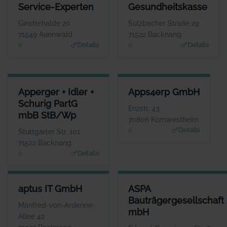
ANSPRECHPARTNER
ANSPRECHPARTNE
Service-Experten
Gesundheitskasse
Herr Andreas Schubert
Herr Dominik Pary
WEBSITE
WEBSIT
Ginsterhalde 20
Sulzbacher Straße 29
www.habenseite.de
www.aok.de/bw
71549 Auenwald
71522 Backnang
Details
Details
APPERGER + IDLER + SCHURIG PARTG MBB STB/WP
APPS4ERP GMBH
Apperger + Idler +
Apps4erp GmbH
ANSPRECHPARTNER
ANSPRECHPARTNER
Schurig PartG
Frau Simone Apperger-Fichtner
Herr Thomas
Enzstr. 43
mbB StB/Wp
Schmischke
WEBSITE
70806 Kornwestheim
www.apperger-idler.de
WEBSITE
Details
Stuttgarter Str. 101
www.appsin.de
71522 Backnang
Details
APTUS IT GMBH
ASPA BAUTRÄGERGESELLSCH
aptus IT GmbH
ASPA
ANSPRECHPARTNER
ANSPRECHP
Bauträgergesellschaft
Herr Reinhard Mayer
Herr Andreas B
Manfred-von-Ardenne-
mbH
WEBSITE
W
Allee 42
www.aptus.de
www.aspa-