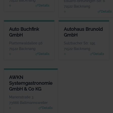
71522 Backnang
Eduard-Breuninger-Str. 6
Details
71522 Backnang
Details
AUTO BUCHFINK GMBH
AUTOHAUS BRUNOLD GMBH
Auto Buchfink
Autohaus Brunold
ANSPRECHPARTNER
ANSPRECHPARTNER
GmbH
GmbH
Herr Lothar Buchfink
Herr Günther Uhrich
WEBSITE
WEBSITE
Plattenwaldallee 56
Sulzbacher Str. 195
www.auto-buchfink.de
www.brunold.de
71522 Backnang
71522 Backnang
Details
Details
AWKN SYSTEMGASTRONOMIE GMBH & CO KG
AWKN
ANSPRECHPARTNER
Systemgastronomie
Herr Hrisowalantis Betikis
GmbH & Co KG
WEBSITE
www.joepenas.com
Marienstraße 3
73666 Baltmannsweiler
Details