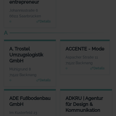
entrepreneur
WEBSITE
www.1fach-bewegen.de
Johannisstraße 6
66111 Saarbrücken
Details
A
A. TROSTEL UMZUGSLOGISTIK GMBH
ACCENTE - MODE
A. Trostel
ACCENTE - Mode
ANSPRECHPARTNER
ANSPRECHPARTNER
Umzugslogistik
Frau Corinna Trostel
Frau Sigrid Göttlich
Aspacher Straße 11
GmbH
WEBSITE
WEBSITE
71522 Backnang
www.trostel.eu
www.accente-mode.co
Details
Mühlgrund 8
m
71522 Backnang
Details
ADE FUSSBODENBAU GMBH
ADKRU | AGENTUR FÜR DESI
ADE Fußbodenbau
ADKRU | Agentur
ANSPRECHPARTNER
GmbH
für Design &
Frau Silke Ade
Kommunikation
WEBSITE
Im Kusterfeld 23
www.adegmbh.de