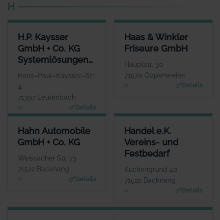
H
H.P. KAYSSER GMBH + CO. KG SYSTEMLÖSUNGEN IN METALL
HAAS & WINKLER FRISEURE 
H.P. Kaysser
Haas & Winkler
ANSPRECHPARTNER
ANSPRECHPART
GmbH + Co. KG
Friseure GmbH
Herr Thomas Kaysser
Frau Rebacca H
Systemlösungen
WEBSITE
WEBS
Hauptstr. 30
www.haas-winkler-friseure
www.kaysser.de
in Metall
71570 Oppenweiler
Hans–Paul–Kaysser–Str.
Details
4
71397 Leutenbach
Details
HAHN AUTOMOBILE GMBH + CO. KG
HANDEL E.K. VEREINS- UND 
Hahn Automobile
Handel e.K.
ANSPRECHPARTNER
ANSPREC
GmbH + Co. KG
Vereins- und
Herr Frank Stotz
Herr Ti
Festbedarf
WEBSITE
Weissacher Str. 73
www.hahn-automobile.de
www.handel-vereins
71522 Backnang
Kuchengrund 40
Details
71522 Backnang
Details