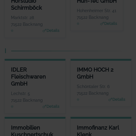
Hörstudio
Hun-Tec GmbH
ANSPRECHPARTNER
ANSPRECHPARTNER
Schirmböck
Frau Anne
Herr Tamas Gauder
Hohenheimer Str. 41
Schirmböck
WEBSITE
71522 Backnang
Marktstr. 28
www.hun-tec.de
WEBSITE
Details
71522 Backnang
www.hoerstudio-schirm
Details
boeck.de
I
IDLER FLEISCHWAREN GMBH
IMMO HOCH 2 GMBH
IDLER
IMMO HOCH 2
ANSPRECHPARTNER
ANSPRECHPARTNER
Fleischwaren
GmbH
Herr Eberhart Idler
Herr Marcel
GmbH
Goncalves
WEBSITE
Schöntaler Str. 6
www.idler.de
WEBSITE
71522 Backnang
Lechstr. 5
www.immo-hoch-2.de
Details
71522 Backnang
Details
IMMOBILIEN KUSCHNERTSCHUK GMBH
IMMOFINANZ KARL KLENK
Immobilien
Immofinanz Karl
ANSPRECHPARTNER
ANSPRECHPARTNER
Kuschnertschuk
Klenk