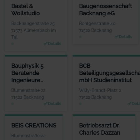
BASTEL & WOLLSTUDIO
BAUGENOSSENSCHAFT BACK
Bastel &
Baugenossenschaft
ANSPRECHPARTNER
ANSPRECHP
Wollstudio
Backnang eG
Frau Andrea Klink
Herr Raphael 
WEBSITE
W
Backnangerstraße 25
Röntgenstraße 40
www.mein-wollstudio.d
www.baug
71573 Allmersbach im
71522 Backnang
e
Details
Tal
Details
BAUPHYSIK 5 BERATENDE INGENIEURE PARTGMBB
BCB BETEILIGUNGSGESELLSC
Bauphysik 5
BCB
ANSPRECHPARTNER
Beratende
Beteiligungsgesellscha
Herr Steffen Blessing
Ingenieure
mbH Studieninstitut
WEBSITE
www.bauphysik5.de
PartGmbB
Blumenstraße 22
Willy-Brandt-Platz 2
71522 Backnang
71522 Backnang
Details
Deta
BEIS CREATIONS
BETRIEBSARZT DR. CHARLES 
BEIS CREATIONS
Betriebsarzt Dr.
ANSPRECHPARTNER
ANSPRECHP
Charles Dazzan
Herr Georg Beis
Herr Charles 
Blumenstraße 22