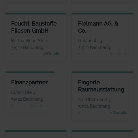
FEUCHT-BAUSTOFFE FLIESEN GMBH
FIELMANN AG. & CO.
Feucht-Baustoffe
Fielmann AG. &
ANSPRECHPARTNER
ANSPRECHPARTNER
Fliesen GmbH
Co.
Herr Volker Nasser
Herr Andreas
Kitschke
WEBSITE
Bertha-Benz-Str. 1
Uhlandstr. 3
www.feucht-backnang.de
WEBSITE
71522 Backnang
71522 Backnang
Keine Website hinterlegt
Details
kein Link
FINANZPARTNER
FINGERLE RAUMAUSSTATTUN
Finanzpartner
Fingerle
ANSPRECHPARTNER
ANSPRECHPARTNE
Raumausstattung
Herr Werner Grau
Frau Heike Fingerl
Südstraße 4
WEBSITE
WEBSIT
71522 Backnang
Am Obstmarkt 5
www.fingerle-raumausstattun
Keine Website hinterlegt
kein Link
71522 Backnang
g.de
Details