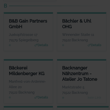
B
B&B GAIN PARTNERS GMBH
BÄCHLER & UHL OHG
B&B Gain Partners
Bächler & Uhl
ANSPRECHPARTNER
ANSPRECHPARTNER
GmbH
OHG
Herr Hans Günter Lind
Herr Andreas Uhl
WEBSITE
WEBSITE
Juxkopfstrasse 17
Winnender Staße 11
www.bb-gain.eu
www.allianz.de
71579 Spiegelberg
71522 Backnang
Details
Details
BÄCKEREI MILDENBERGER KG
BACKNANGER NÄHZENTRUM - 
Bäckerei
Backnanger
ANSPRECHPARTNER
Mildenberger KG
Nähzentrum -
Herr Bernd Mildenberger
Herr
Atelier Jo Tatone
WEBSITE
Manfred-von-Ardenne-
www.mildenberger.eu
K
Allee 20
Marktstraße 5
71522 Backnang
71522 Backnang
Details
kein Link