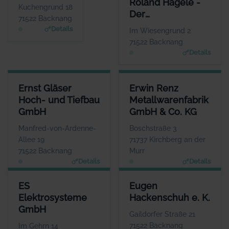
Roland Hägele -
Herr Uwe Junk
Kuchengrund 18
Der
WEBSITE
71522 Backnang
www.elpo.de
Unternehmer-
Details
Im Wiesengrund 2
Berater
71522 Backnang
Details
ERNST GLÄSER HOCH- UND TIEFBAU GMBH
ERWIN RENZ METALLWARENFA
Ernst Gläser
Erwin Renz
ANSPRECHPARTNER
Hoch- und Tiefbau
Metallwarenfabrik
Herr Ulrich Gläser
GmbH
GmbH & Co. KG
WEBSITE
www.ernst-glaeser.de
Manfred-von-Ardenne-
Boschstraße 3
Allee 19
71737 Kirchberg an der
71522 Backnang
Murr
Details
Details
ES ELEKTROSYSTEME GMBH
EUGEN HACKENSCHUH E. K.
ES
Eugen
ANSPRECHPARTNER
ANSPRECHPARTNER
Elektrosysteme
Hackenschuh e. K.
Herr Espen Wilhelm
Herr Alexander
GmbH
Eckstein
WEBSITE
Gaildorfer Straße 21
www.es-elektrosysteme.d
WEBSITE
71522 Backnang
Im Gehrn 14
e