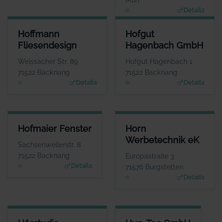
Murr
Details
HOFFMANN FLIESENDESIGN
HOFGUT HAGENBACH GMBH
Hoffmann
Hofgut
ANSPRECHPARTNER
ANSPRECHPARTNER
Fliesendesign
Hagenbach GmbH
Herr Bernd Hoffmann
Herr Matthias Wurche
WEBSITE
WEBSITE
Weissacher Str. 89
Hofgut Hagenbach 1
www.hoffmann-fliesen.de
www.hofgut-hagenbach.de
71522 Backnang
71522 Backnang
Details
Details
HOFMAIER FENSTER
HORN WERBETECHNIK EK
Hofmaier Fenster
Horn
ANSPRECHPARTNER
ANSPRECHPARTNER
Werbetechnik eK
Herr Herbert
Herr Thomas Horn
Sachsenweilerstr. 8
Hofmaier
WEBSITE
71522 Backnang
Europastraße 3
www.horn-werbetechni
WEBSITE
Details
71576 Burgstetten
k.de
www.hofmaier-fenster.
Details
de
HÖRSTUDIO SCHIRMBÖCK
HUN-TEC GMBH