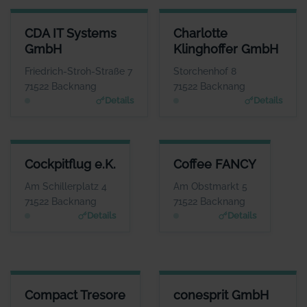
CDA IT SYSTEMS GMBH
CHARLOTTE KLINGHOFFER G
CDA IT Systems
Charlotte
ANSPRECHPARTNER
ANSPRECHPART
GmbH
Klinghoffer GmbH
Herr Johannes Enge
Frau Charlotte Klinghof
WEBSITE
WEBS
Friedrich-Stroh-Straße 7
Storchenhof 8
www.cda-it-system.de
www.zur-ruhe.
71522 Backnang
71522 Backnang
Details
Details
COCKPITFLUG E.K.
COFFEE FANCY
Cockpitflug e.K.
Coffee FANCY
ANSPRECHPARTNER
ANSPRECHPARTNER
Herr Carsten Hansen
Herr Daniel Mendes
Am Schillerplatz 4
Am Obstmarkt 5
WEBSITE
WEBSITE
71522 Backnang
71522 Backnang
www.cockpitflug.de
www.coffee-fancy.de
Details
Details
COMPACT TRESORE
CONESPRIT GMBH
Compact Tresore
conesprit GmbH
ANSPRECHPARTNER
ANSPRECHPARTNER