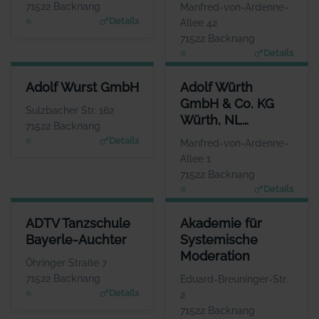
71522 Backnang
Manfred-von-Ardenne-
Details
Allee 42
71522 Backnang
Details
ADOLF WURST GMBH
ADOLF WÜRTH GMBH & CO. K
Adolf Wurst GmbH
Adolf Würth
ANSPRECHPARTNER
GmbH & Co. KG
Herr Mario Bay
Sulzbacher Str. 162
Würth, NL
WEBSITE
71522 Backnang
www.badforumbacknan
Backnang
Details
Manfred-von-Ardenne-
g.de
Allee 1
71522 Backnang
Details
ADTV TANZSCHULE BAYERLE-AUCHTER
AKADEMIE FÜR SYSTEMISCHE
ADTV Tanzschule
Akademie für
ANSPRECHPARTNER
ANSPR
Bayerle-Auchter
Systemische
Herr Raphael Auchter
Frau Mic
Moderation
WEBSITE
Öhringer Straße 7
www.tanzschule-backnang.de
www.Akademie-fuer-Systemis
71522 Backnang
Eduard-Breuninger-Str.
Details
2
71522 Backnang