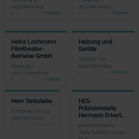
www.hcob.de
www.bkz.de
71522 Backnang
71522 Backnang
Details
Details
HEINZ LOCHMANN FILMTHEATER-BETRIEBE GMBH
HEIZUNG UND SANITÄR
Heinz Lochmann
Heizung und
ANSPRECHPARTNER
ANSPRECHPARTNER
Filmtheater-
Sanitär
Herr Heinz Lochmann
Herr Karl Mayer
Betriebe GmbH
WEBSITE
WEBSITE
Gartenstr. 167
www.filmtheaterbetriebe.de
www.heizungs-mayer.d
71522 Backnang
Rilkeweg 1
e
Details
73635 Rudersberg
Details
HEM TANKSTELLE
HES-PRÄZISIONSTEILE HERM
Hem Tankstelle
HES-
ANSPRECHPARTNER
AN
Präzisionsteile
Herr Berrak Özcan
Sulzbacher Str. 152
Hermann Erkert
WEBSITE
71522 Backnang
Keine Website hinterlegt
GmbH
kein Link
Industriestraße 64
71560 Sulzbach an der