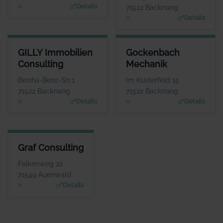
Details
71522 Backnang
Details
GILLY IMMOBILIEN CONSULTING
GOCKENBACH MECHANIK
GILLY Immobilien
Gockenbach
ANSPRECHPARTNER
ANSPRECHPARTNER
Consulting
Mechanik
Herr Marcel Gilly
Frau Barbara Braun
WEBSITE
WEBSITE
Bertha-Benz-Str.1
Im Kusterfeld 15
www.gilly-immobilien.de
www.gockenbach-faess
71522 Backnang
71522 Backnang
er.de
Details
Details
GRAF CONSULTING
Graf Consulting
ANSPRECHPARTNER
Herr Charley Graf
Falkenweg 22
WEBSITE
71549 Auenwald
www.grafconsulting.eu
Details