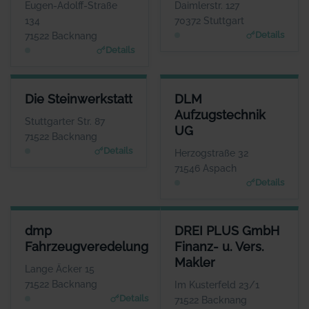
WEBSITE
WEBSITE
Eugen-Adolff-Straße
Daimlerstr. 127
www.dbaudio.com
www.dibag.de
134
70372 Stuttgart
Details
71522 Backnang
Details
DIE STEINWERKSTATT
DLM AUFZUGSTECHNIK UG
Die Steinwerkstatt
DLM
ANSPRECHPARTNER
ANSPRECHPARTNER
Aufzugstechnik
Herr Axel Groß
Herr Thorsten
Stuttgarter Str. 87
UG
Lehmann
WEBSITE
71522 Backnang
www.gross-steinwerkst
WEBSITE
Details
Herzogstraße 32
att.de
www.dlm-aufzugstechnik.
71546 Aspach
de
Details
DMP FAHRZEUGVEREDELUNG
DREI PLUS GMBH FINANZ- U. 
dmp
DREI PLUS GmbH
ANSPRECHPARTNER
ANSPR
Fahrzeugveredelung
Finanz- u. Vers.
Herr Dominic Pedersen
Herr And
Makler
WEBSITE
Lange Äcker 15
www.dmp-fahrzeugveredel
www.dre
71522 Backnang
Im Kusterfeld 23/1
ung.de
Details
71522 Backnang