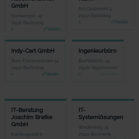
Herr Nikolai Kuschnertschuk
Herr Karl Klenk
GmbH
WEBSITE
WEBSITE
Am Obstmarkt 5
www.kuschnertschuk.de
www.klenk-immofinanz.d
71522 Backnang
Hornbergstr. 24
e
Details
71522 Backnang
Details
INDY-CART GMBH
INGENIEURBÜRO
Indy-Cart GmbH
Ingenieurbüro
ANSPRECHPARTNER
ANSPRECHPARTNER
Herr Michele
Herr Gerhard Kipf
Beim Erlenwäldchen 14
Buehlfeldstr. 45
Ciuffreda
WEBSITE
71522 Backnang
71570 Oppenweiler
Keine Website hinterlegt
WEBSITE
Details
kein Link
www.indy-cart.de
IT-BERATUNG JOACHIM BRATKE GMBH
IT-SYSTEMLÖSUNGEN
IT-Beratung
IT-
ANSPRECHPARTNER
ANSPRECHPARTNER
Joachim Bratke
Systemlösungen
Herr Joachim Bratke
Herr Jürgen
GmbH
Lehmann
WEBSITE
Weidenweg 15
www.kabelinternetberatung.de
WEBSITE
71522 Backnang
Kuchengrund 8
www.itsystemloesunge