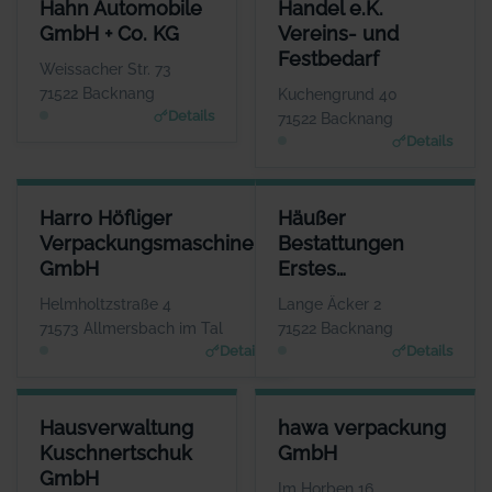
HAHN AUTOMOBILE GMBH + CO. KG
HANDEL E.K. VEREINS- UND 
Hahn Automobile
Handel e.K.
ANSPRECHPARTNER
ANSPREC
GmbH + Co. KG
Vereins- und
Herr Frank Stotz
Herr Ti
Festbedarf
WEBSITE
Weissacher Str. 73
www.hahn-automobile.de
www.handel-vereins
71522 Backnang
Kuchengrund 40
Details
71522 Backnang
Details
HARRO HÖFLIGER VERPACKUNGSMASCHINEN GMBH
HÄUSSER BESTATTUNGEN ER
Harro Höfliger
Häußer
ANSPRECHPARTNER
Verpackungsmaschinen
Bestattungen
Herr Markus Höfliger
GmbH
Erstes
WEBSITE
www.hoefliger.de
Backnanger
Helmholtzstraße 4
Lange Äcker 2
Bestattungsinstitut
71573 Allmersbach im Tal
71522 Backnang
Details
Details
HAUSVERWALTUNG KUSCHNERTSCHUK GMBH
HAWA VERPACKUNG GMBH
Hausverwaltung
hawa verpackung
ANSPRECHPARTNER
ANSPRECHPARTNER
Kuschnertschuk
GmbH
Frau Christine Kuschnertschuk
Herr Aaron Ceskutti
GmbH
WEBSITE
WEBSITE
Im Horben 16