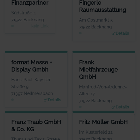
FINANZPARTNER
FINGERLE RAUMAUSSTATTUN
Finanzpartner
Fingerle
ANSPRECHPARTNER
ANSPRECHPARTNE
Raumausstattung
Herr Werner Grau
Frau Heike Fingerl
Südstraße 4
WEBSITE
WEBSIT
71522 Backnang
Am Obstmarkt 5
www.fingerle-raumausstattun
Keine Website hinterlegt
kein Link
71522 Backnang
g.de
Details
FORMAT MESSE + DISPLAY GMBH
FRANK MIETFAHRZEUGE GMB
format Messe +
Frank
ANSPRECHPARTNER
ANSPRECHPARTNE
Display Gmbh
Mietfahrzeuge
Frau Miriam Görner
Frau Janine Fran
GmbH
WEBSITE
WEBSIT
Hans-Paul-Kaysser
www.formatdisplay.de
www.frank-mietfahrzeuge.de
Straße 9
Manfred-Von-Ardenne-
71397 Nellmersbach
Allee 17
Details
71522 Backnang
Details
FRANZ TRAUB GMBH & CO. KG
FRITZ MÜLLER GMBH
Franz Traub GmbH
Fritz Müller GmbH
ANSPRECHPARTNER
ANSPRECHPARTNER
& Co. KG
Herr Tobias Zehnder
Herr Manfred Böhret
Im Kusterfeld 22
WEBSITE
WEBSITE
71522 Backnang
Thurn-und-Taxis-Straße