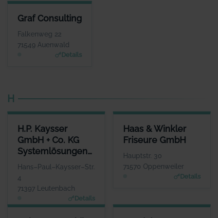
GRAF CONSULTING
Graf Consulting
ANSPRECHPARTNER
Herr Charley Graf
Falkenweg 22
WEBSITE
71549 Auenwald
www.grafconsulting.eu
Details
H
H.P. KAYSSER GMBH + CO. KG SYSTEMLÖSUNGEN IN METALL
HAAS & WINKLER FRISEURE 
H.P. Kaysser
Haas & Winkler
ANSPRECHPARTNER
ANSPRECHPART
GmbH + Co. KG
Friseure GmbH
Herr Thomas Kaysser
Frau Rebacca H
Systemlösungen
WEBSITE
WEBS
Hauptstr. 30
www.haas-winkler-friseure
www.kaysser.de
in Metall
71570 Oppenweiler
Hans–Paul–Kaysser–Str.
Details
4
71397 Leutenbach
Details