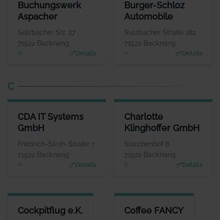
BUCHUNGSWERK ASPACHER
BURGER-SCHLOZ AUTOMOBIL
Buchungswerk
Burger-Schloz
ANSPRECHPARTNER
ANSPRECHPARTNE
Aspacher
Automobile
Frau Isabel Aspacher
Herr Wolfgang Lin
WEBSITE
WEBSIT
Sulzbacher Str. 27
Sulzbacher Straße 182
www.aspacher-buchungsw
www.burgerschloz.de
71522 Backnang
71522 Backnang
erk.de
Details
Details
C
CDA IT SYSTEMS GMBH
CHARLOTTE KLINGHOFFER G
CDA IT Systems
Charlotte
ANSPRECHPARTNER
ANSPRECHPART
GmbH
Klinghoffer GmbH
Herr Johannes Enge
Frau Charlotte Klinghof
WEBSITE
WEBS
Friedrich-Stroh-Straße 7
Storchenhof 8
www.cda-it-system.de
www.zur-ruhe.
71522 Backnang
71522 Backnang
Details
Details
COCKPITFLUG E.K.
COFFEE FANCY
Cockpitflug e.K.
Coffee FANCY
ANSPRECHPARTNER
ANSPRECHPARTNER