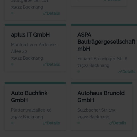
Stuttgarter Str. 101
www.appsin.de
71522 Backnang
Details
APTUS IT GMBH
ASPA BAUTRÄGERGESELLSCH
aptus IT GmbH
ASPA
ANSPRECHPARTNER
ANSPRECHP
Bauträgergesellschaft
Herr Reinhard Mayer
Herr Andreas B
Manfred-von-Ardenne-
mbH
WEBSITE
W
Allee 42
www.aptus.de
www.aspa-
71522 Backnang
Eduard-Breuninger-Str. 6
Details
71522 Backnang
Details
AUTO BUCHFINK GMBH
AUTOHAUS BRUNOLD GMBH
Auto Buchfink
Autohaus Brunold
ANSPRECHPARTNER
ANSPRECHPARTNER
GmbH
GmbH
Herr Lothar Buchfink
Herr Günther Uhrich
WEBSITE
WEBSITE
Plattenwaldallee 56
Sulzbacher Str. 195
www.auto-buchfink.de
www.brunold.de
71522 Backnang
71522 Backnang
Details
Details