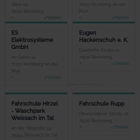
Allee 19
71737 Kirchberg an der
71522 Backnang
Murr
Details
Details
ES ELEKTROSYSTEME GMBH
EUGEN HACKENSCHUH E. K.
ES
Eugen
ANSPRECHPARTNER
ANSPRECHPARTNER
Elektrosysteme
Hackenschuh e. K.
Herr Espen Wilhelm
Herr Alexander
GmbH
Eckstein
WEBSITE
Gaildorfer Straße 21
www.es-elektrosysteme.d
WEBSITE
71522 Backnang
Im Gehrn 14
e
www.hackenschuh.eu
Details
71737 Kirchberg an der
Murr
Details
F
FAHRSCHULE HIRZEL - WASCHPARK WEISSACH IM TAL
FAHRSCHULE RUPP
Fahrschule Hirzel
Fahrschule Rupp
ANSPRECHPARTNER
ANSPRECHPARTNER
- Waschpark
Herr Timo Hirzel
Herr Andreas Rupp
Oberbrüdener Straße 26
Weissach im Tal
WEBSITE
WEBSITE
71522 Backnang
www.fahrschule-hirzel.de; www.waschparkweissachim
www.fahrschule-rupp.d
Details
An der Tongrube 54
tal.de
e
71554 Weissach im Tal