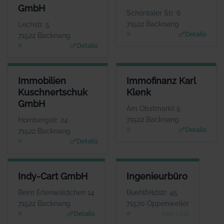
Herr Eberhart Idler
Herr Marcel
GmbH
Goncalves
WEBSITE
Schöntaler Str. 6
www.idler.de
WEBSITE
71522 Backnang
Lechstr. 5
www.immo-hoch-2.de
Details
71522 Backnang
Details
IMMOBILIEN KUSCHNERTSCHUK GMBH
IMMOFINANZ KARL KLENK
Immobilien
Immofinanz Karl
ANSPRECHPARTNER
ANSPRECHPARTNER
Kuschnertschuk
Klenk
Herr Nikolai Kuschnertschuk
Herr Karl Klenk
GmbH
WEBSITE
WEBSITE
Am Obstmarkt 5
www.kuschnertschuk.de
www.klenk-immofinanz.d
71522 Backnang
Hornbergstr. 24
e
Details
71522 Backnang
Details
INDY-CART GMBH
INGENIEURBÜRO
Indy-Cart GmbH
Ingenieurbüro
ANSPRECHPARTNER
ANSPRECHPARTNER
Herr Michele
Herr Gerhard Kipf
Beim Erlenwäldchen 14
Buehlfeldstr. 45
Ciuffreda
WEBSITE
71522 Backnang
71570 Oppenweiler
Keine Website hinterlegt
WEBSITE
Details
kein Link
www.indy-cart.de