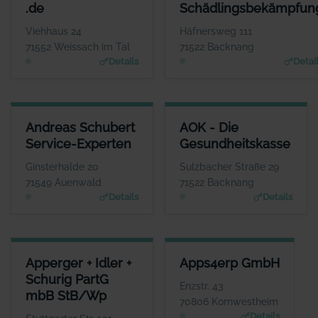
ANSPRECHPARTNER
ANSPRECHPARTN
.de
Schädlingsbekämpfun
Frau Krisztina
Herr Adrian Mach
Mieszkalski
WEBSI
Viehhaus 24
Häfnersweg 111
www.aml-schaedlingsbekaem
WEBSITE
71552 Weissach im Tal
71522 Backnang
pfung.de
www.altenpflege-direkt.
Details
Detai
de
ANDREAS SCHUBERT SERVICE-EXPERTEN
AOK - DIE GESUNDHEITSKASS
Andreas Schubert
AOK - Die
ANSPRECHPARTNER
ANSPRECHPARTNE
Service-Experten
Gesundheitskasse
Herr Andreas Schubert
Herr Dominik Pary
WEBSITE
WEBSIT
Ginsterhalde 20
Sulzbacher Straße 29
www.habenseite.de
www.aok.de/bw
71549 Auenwald
71522 Backnang
Details
Details
APPERGER + IDLER + SCHURIG PARTG MBB STB/WP
APPS4ERP GMBH
Apperger + Idler +
Apps4erp GmbH
ANSPRECHPARTNER
ANSPRECHPARTNER
Schurig PartG
Frau Simone Apperger-Fichtner
Herr Thomas
Enzstr. 43
mbB StB/Wp
Schmischke
WEBSITE
70806 Kornwestheim
www.apperger-idler.de
WEBSITE
Details