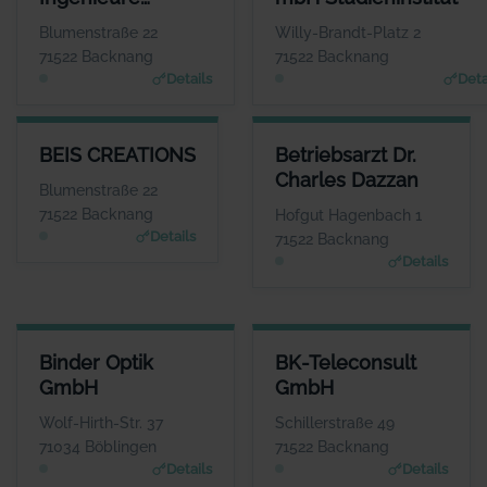
www.bauphysik5.de
PartGmbB
Blumenstraße 22
Willy-Brandt-Platz 2
71522 Backnang
71522 Backnang
Details
Deta
BEIS CREATIONS
BETRIEBSARZT DR. CHARLES 
BEIS CREATIONS
Betriebsarzt Dr.
ANSPRECHPARTNER
ANSPRECHP
Charles Dazzan
Herr Georg Beis
Herr Charles 
Blumenstraße 22
WEBSITE
W
71522 Backnang
Hofgut Hagenbach 1
www.beis-creations.co
www.hausarztpraxis-backn
Details
71522 Backnang
m
Details
BINDER OPTIK GMBH
BK-TELECONSULT GMBH
Binder Optik
BK-Teleconsult
ANSPRECHPARTNER
ANSPRECHPARTNER
GmbH
GmbH
Herr Helmut Baur
Herr Martin Götzer
WEBSITE
WEBSITE
Wolf-Hirth-Str. 37
Schillerstraße 49
www.binder-optik.de
www.bk-teleconsult.de
71034 Böblingen
71522 Backnang
Details
Details