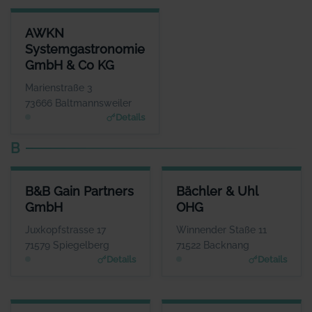
AWKN SYSTEMGASTRONOMIE GMBH & CO KG
AWKN
ANSPRECHPARTNER
Systemgastronomie
Herr Hrisowalantis Betikis
GmbH & Co KG
WEBSITE
www.joepenas.com
Marienstraße 3
73666 Baltmannsweiler
Details
B
B&B GAIN PARTNERS GMBH
BÄCHLER & UHL OHG
B&B Gain Partners
Bächler & Uhl
ANSPRECHPARTNER
ANSPRECHPARTNER
GmbH
OHG
Herr Hans Günter Lind
Herr Andreas Uhl
WEBSITE
WEBSITE
Juxkopfstrasse 17
Winnender Staße 11
www.bb-gain.eu
www.allianz.de
71579 Spiegelberg
71522 Backnang
Details
Details