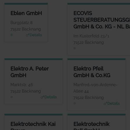
EBLEN GMBH
ECOVIS STEUERBERATUNGSGE
Eblen GmbH
ECOVIS
ANSPRECHPARTNER
STEUERBERATUNGSG
Herr Holger Krauss
Burgplatz 8
GmbH & Co. KG - NL 
WEBSITE
71522 Backnang
www.wuerttembergisch
Details
Im Kusterfeld 23/1
e.de/versicherungen/e
71522 Backnang
blen.gmbh
ELEKTRO A. PETER GMBH
ELEKTRO PFEIL GMBH & CO.K
Elektro A. Peter
Elektro Pfeil
ANSPRECHPARTNER
ANSPRECHPARTNE
GmbH
GmbH & Co.KG
Herr Heiko und Ralf
Herr Steffen Pfei
Peter
WEBSIT
Marktstr. 46
Manfred-von-Ardenne-
www.elektro-pfeil.com
WEBSITE
71522 Backnang
Allee 44
www.elektro-apeter.de
Details
71522 Backnang
Details
ELEKTROTECHNIK KAI BRAUN
ELEKTROTECHNIK RALL GMBH
Elektrotechnik Kai
Elektrotechnik
ANSPRECHPARTNER
ANSPRECHPARTNER