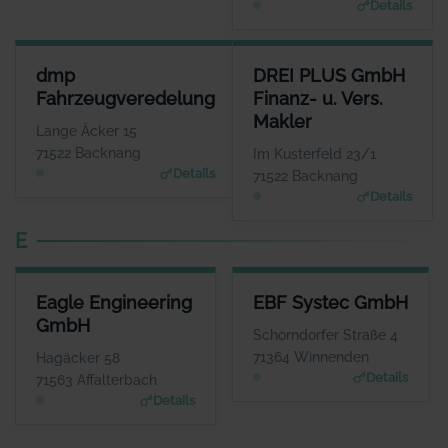
Details
DMP FAHRZEUGVEREDELUNG
DREI PLUS GMBH FINANZ- U. 
dmp
DREI PLUS GmbH
ANSPRECHPARTNER
ANSPR
Fahrzeugveredelung
Finanz- u. Vers.
Herr Dominic Pedersen
Herr And
Makler
WEBSITE
Lange Äcker 15
www.dmp-fahrzeugveredel
www.dre
71522 Backnang
Im Kusterfeld 23/1
ung.de
Details
71522 Backnang
Details
E
EAGLE ENGINEERING GMBH
EBF SYSTEC GMBH
Eagle Engineering
EBF Systec GmbH
ANSPRECHPARTNER
ANSPRECHPARTNER
GmbH
Herr Max Adler
Herr Dieter Ebel
Schorndorfer Straße 4
WEBSITE
WEBSITE
71364 Winnenden
Hagäcker 58
www.Eagleengineering.de
www.ebf.net
Details
71563 Affalterbach
Details