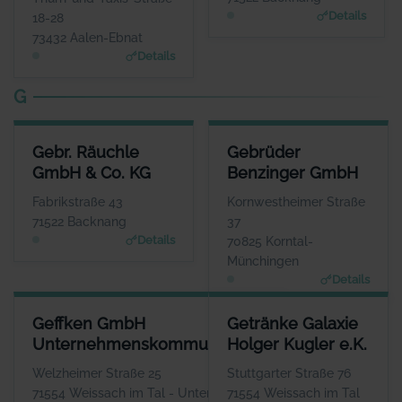
www.franz-traub.de
www.fritzmueller.biz
Details
18-28
73432 Aalen-Ebnat
Details
G
GEBR. RÄUCHLE GMBH & CO. KG
GEBRÜDER BENZINGER GMBH
Gebr. Räuchle
Gebrüder
ANSPRECHPARTNER
ANSPRECHPARTNER
GmbH & Co. KG
Benzinger GmbH
Herr Maximilian Räuchle
Herr Patrik Diewald
WEBSITE
WEBSITE
Fabrikstraße 43
Kornwestheimer Straße
www.raeuchle.com
www.gebrueder-benzinger.d
71522 Backnang
37
e
Details
70825 Korntal-
Münchingen
Details
GEFFKEN GMBH UNTERNEHMENSKOMMUNIKATION
GETRÄNKE GALAXIE HOLGER K
Geffken GmbH
Getränke Galaxie
ANSPRECHPARTNER
ANSPRE
Unternehmenskommunikation
Holger Kugler e.K.
Herr Thomas Geffken
Herr Hol
WEBSITE
Welzheimer Straße 25
Stuttgarter Straße 76
www.geffken.net
www.getraenke-g
71554 Weissach im Tal - Unterweissach
71554 Weissach im Tal