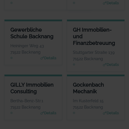
Details
Details
GEWERBLICHE SCHULE BACKNANG
GH IMMOBILIEN- UND FINAN
Gewerbliche
GH Immobilien-
ANSPRECHPARTNER
ANSPRE
Schule Backnang
und
Frau Isolde Fleuchaus
Herr G
Finanzbetreuung
WEBSITE
Heininger Weg 43
www.gs-bk.de
www.gh-immo-
71522 Backnang
Stuttgarter Straße 139
Details
71522 Backnang
Details
GILLY IMMOBILIEN CONSULTING
GOCKENBACH MECHANIK
GILLY Immobilien
Gockenbach
ANSPRECHPARTNER
ANSPRECHPARTNER
Consulting
Mechanik
Herr Marcel Gilly
Frau Barbara Braun
WEBSITE
WEBSITE
Bertha-Benz-Str.1
Im Kusterfeld 15
www.gilly-immobilien.de
www.gockenbach-faess
71522 Backnang
71522 Backnang
er.de
Details
Details