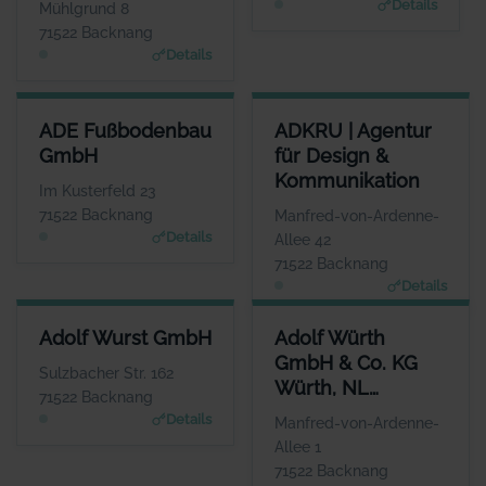
Details
Mühlgrund 8
m
71522 Backnang
Details
ADE FUSSBODENBAU GMBH
ADKRU | AGENTUR FÜR DESI
ADE Fußbodenbau
ADKRU | Agentur
ANSPRECHPARTNER
GmbH
für Design &
Frau Silke Ade
Kommunikation
WEBSITE
Im Kusterfeld 23
www.adegmbh.de
71522 Backnang
Manfred-von-Ardenne-
Details
Allee 42
71522 Backnang
Details
ADOLF WURST GMBH
ADOLF WÜRTH GMBH & CO. K
Adolf Wurst GmbH
Adolf Würth
ANSPRECHPARTNER
GmbH & Co. KG
Herr Mario Bay
Sulzbacher Str. 162
Würth, NL
WEBSITE
71522 Backnang
www.badforumbacknan
Backnang
Details
Manfred-von-Ardenne-
g.de
Allee 1
71522 Backnang