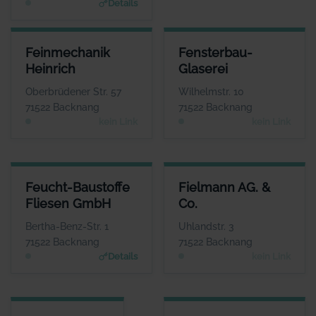
Details
FEINMECHANIK HEINRICH
FENSTERBAU-GLASEREI
Feinmechanik
Fensterbau-
ANSPRECHPARTNER
ANSPRECHPARTNER
Heinrich
Glaserei
Herr Jürgen Heinrich
Herr Jörg Fahrbach
WEBSITE
WEBSITE
Oberbrüdener Str. 57
Wilhelmstr. 10
Keine Website hinterlegt
Keine Website hinterlegt
71522 Backnang
71522 Backnang
kein Link
kein Link
FEUCHT-BAUSTOFFE FLIESEN GMBH
FIELMANN AG. & CO.
Feucht-Baustoffe
Fielmann AG. &
ANSPRECHPARTNER
ANSPRECHPARTNER
Fliesen GmbH
Co.
Herr Volker Nasser
Herr Andreas
Kitschke
WEBSITE
Bertha-Benz-Str. 1
Uhlandstr. 3
www.feucht-backnang.de
WEBSITE
71522 Backnang
71522 Backnang
Keine Website hinterlegt
Details
kein Link