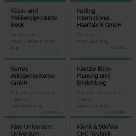
KÄSE- UND MOLKEREIPRODUKTE BECK
KERLING INTERNATIONAL HA
Käse- und
Kerling
ANSPRECHPARTNER
ANSP
Molkereiprodukte
International
Herr Eberhard Beck
Herr Ro
Beck
Haarfabrik GmbH
WEBSITE
w
Keine Website hinterlegt
Gartenstraße 2
Donaustr. 7
71560 Sulzbach an der
71522 Backnang
Details
Murr
kein Link
KERRES ANLAGENSYSTEME GMBH
KIENZLE BÜRO- PLANUNG UN
Kerres
Kienzle Büro-
ANSPRECHPARTNER
ANS
Anlagensysteme
Planung und
Herr Viktor Pal
Herr 
GmbH
Einrichtung
WEBSITE
www.kerres-group.de
www.kienzle-bueroe
Manfred-von-Ardenne-
Manfred-von-Ardenne
Allee 11
Allee 40
71522 Backnang
71522 Backnang
Details
Details
KINO UNIVERSUM, UNIVERSUM-FILMTHEATER GMBH
KLENK & STIEFELE CNC-TECH
Kino Universum,
Klenk & Stiefele
ANSPRECHPARTNER
ANSPRECH
Universum-
CNC-Technik
Herr Bernhard Eppler
Herr Andreas 