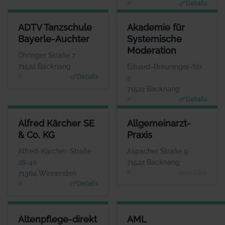
Details
ADTV TANZSCHULE BAYERLE-AUCHTER
AKADEMIE FÜR SYSTEMISCHE
ADTV Tanzschule
Akademie für
ANSPRECHPARTNER
ANSPR
Bayerle-Auchter
Systemische
Herr Raphael Auchter
Frau Mic
Moderation
WEBSITE
Öhringer Straße 7
www.tanzschule-backnang.de
www.Akademie-fuer-Systemis
71522 Backnang
Eduard-Breuninger-Str.
Details
2
71522 Backnang
Details
ALFRED KÄRCHER SE & CO. KG
ALLGEMEINARZT-PRAXIS
Alfred Kärcher SE
Allgemeinarzt-
ANSPRECHPARTNER
ANSPRECHPARTNER
& Co. KG
Praxis
Herr Hartmut Jenner
Frau Susanne Thies-
Tenschert
WEBSITE
Alfred-Kärcher-Straße
Aspacher Straße 9
www.de.kaercher.com
WEBSITE
28-40
71522 Backnang
Keine Website hinterlegt
kein Link
71364 Winnenden
Details
ALTENPFLEGE-DIREKT .DE
AML SCHÄDLINGSBEKÄMPFU
Altenpflege-direkt
AML