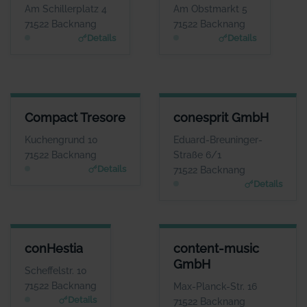
Herr Carsten Hansen
Herr Daniel Mendes
Am Schillerplatz 4
Am Obstmarkt 5
WEBSITE
WEBSITE
71522 Backnang
71522 Backnang
www.cockpitflug.de
www.coffee-fancy.de
Details
Details
COMPACT TRESORE
CONESPRIT GMBH
Compact Tresore
conesprit GmbH
ANSPRECHPARTNER
ANSPRECHPARTNER
Frau Julia Teller
Herr Roman
Kuchengrund 10
Eduard-Breuninger-
Douverne
WEBSITE
71522 Backnang
Straße 6/1
www.compact-tresore.
WEBSITE
Details
71522 Backnang
de
www.conesprit.de
Details
CONHESTIA
CONTENT-MUSIC GMBH
conHestia
content-music
ANSPRECHPARTNER
ANSPRECHPARTNER
GmbH
Herr Manfred
Herr Josh Kochhann
Scheffelstr. 10
Wasserberg
WEBSITE
71522 Backnang
Max-Planck-Str. 16
www.content-music.de
WEBSITE
Details
71522 Backnang
www.conhestia.de