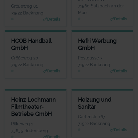
Www.Kuschnertschuk.de
www.hawa-verpackung.d
71560 Sulzbach an der
Größeweg 81
e
Murr
71522 Backnang
Details
Details
HCOB HANDBALL GMBH
HEFRI WERBUNG GMBH
HCOB Handball
Hefri Werbung
ANSPRECHPARTNER
ANSPRECHPARTNER
GmbH
GmbH
Herr Markus Mandlik
Herr Werner Stroh
WEBSITE
WEBSITE
Größeweg 20
Postgasse 7
www.hcob.de
www.bkz.de
71522 Backnang
71522 Backnang
Details
Details
HEINZ LOCHMANN FILMTHEATER-BETRIEBE GMBH
HEIZUNG UND SANITÄR
Heinz Lochmann
Heizung und
ANSPRECHPARTNER
ANSPRECHPARTNER
Filmtheater-
Sanitär
Herr Heinz Lochmann
Herr Karl Mayer
Betriebe GmbH
WEBSITE
WEBSITE
Gartenstr. 167
www.filmtheaterbetriebe.de
www.heizungs-mayer.d
71522 Backnang
Rilkeweg 1
e
Details
73635 Rudersberg
Details