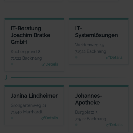
IT-BERATUNG JOACHIM BRATKE GMBH
IT-SYSTEMLÖSUNGEN
IT-Beratung
IT-
ANSPRECHPARTNER
ANSPRECHPARTNER
Joachim Bratke
Systemlösungen
Herr Joachim Bratke
Herr Jürgen
GmbH
Lehmann
WEBSITE
Weidenweg 15
www.kabelinternetberatung.de
WEBSITE
71522 Backnang
Kuchengrund 8
www.itsystemloesunge
Details
71522 Backnang
n.de
Details
J
JANINA LINDHEIMER
JOHANNES-APOTHEKE
Janina Lindheimer
Johannes-
ANSPRECHPARTNER
ANSPRECHPARTNER
Apotheke
Frau Janina
Herr Thomas Förster
Großgartenweg 21
Lindheimer
WEBSITE
71540 Murrhardt
Burgplatz 3
www.johannes-apothek
WEBSITE
Details
71522 Backnang
e.eu
www.lindheimer.aktuell
Details
-verein.de