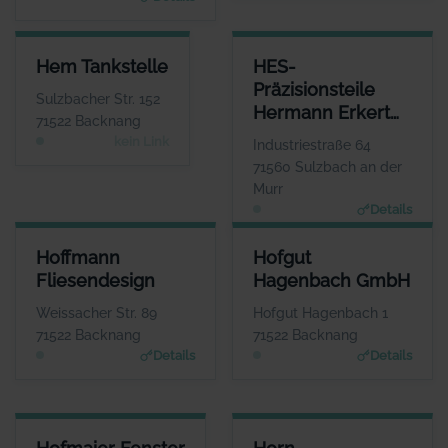
HEM TANKSTELLE
HES-PRÄZISIONSTEILE HERM
Hem Tankstelle
HES-
ANSPRECHPARTNER
AN
Präzisionsteile
Herr Berrak Özcan
Sulzbacher Str. 152
Hermann Erkert
WEBSITE
71522 Backnang
Keine Website hinterlegt
GmbH
kein Link
Industriestraße 64
71560 Sulzbach an der
Murr
Details
HOFFMANN FLIESENDESIGN
HOFGUT HAGENBACH GMBH
Hoffmann
Hofgut
ANSPRECHPARTNER
ANSPRECHPARTNER
Fliesendesign
Hagenbach GmbH
Herr Bernd Hoffmann
Herr Matthias Wurche
WEBSITE
WEBSITE
Weissacher Str. 89
Hofgut Hagenbach 1
www.hoffmann-fliesen.de
www.hofgut-hagenbach.de
71522 Backnang
71522 Backnang
Details
Details
HOFMAIER FENSTER
HORN WERBETECHNIK EK