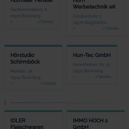
Hofmaier Fenster
Horn
ANSPRECHPARTNER
ANSPRECHPARTNER
Werbetechnik eK
Herr Herbert
Herr Thomas Horn
Sachsenweilerstr. 8
Hofmaier
WEBSITE
71522 Backnang
Europastraße 3
www.horn-werbetechni
WEBSITE
Details
71576 Burgstetten
k.de
www.hofmaier-fenster.
Details
de
HÖRSTUDIO SCHIRMBÖCK
HUN-TEC GMBH
Hörstudio
Hun-Tec GmbH
ANSPRECHPARTNER
ANSPRECHPARTNER
Schirmböck
Frau Anne
Herr Tamas Gauder
Hohenheimer Str. 41
Schirmböck
WEBSITE
71522 Backnang
Marktstr. 28
www.hun-tec.de
WEBSITE
Details
71522 Backnang
www.hoerstudio-schirm
Details
boeck.de
I
IDLER FLEISCHWAREN GMBH
IMMO HOCH 2 GMBH
IDLER
IMMO HOCH 2
ANSPRECHPARTNER
ANSPRECHPARTNER
Fleischwaren
GmbH