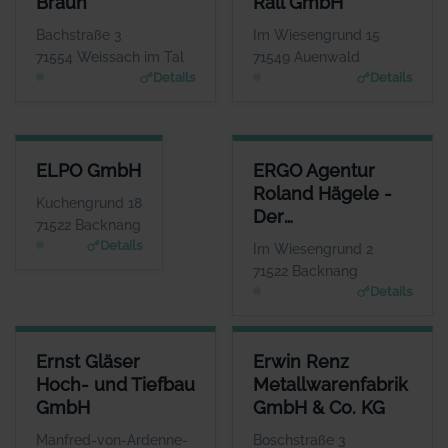
Braun
Rall GmbH
Frau Franziska Braun
Herr Andre Kengerter
WEBSITE
WEBSITE
Bachstraße 3
Im Wiesengrund 15
Www.elektrotechnik-kb.de
www.elektrotechnik-rall.de
71554 Weissach im Tal
71549 Auenwald
Details
Details
ELPO GMBH
ERGO AGENTUR ROLAND HÄGE
ELPO GmbH
ERGO Agentur
ANSPRECHPARTNER
Roland Hägele -
Herr Uwe Junk
Kuchengrund 18
Der
WEBSITE
71522 Backnang
www.elpo.de
Unternehmer-
Details
Im Wiesengrund 2
Berater
71522 Backnang
Details
ERNST GLÄSER HOCH- UND TIEFBAU GMBH
ERWIN RENZ METALLWARENFA
Ernst Gläser
Erwin Renz
ANSPRECHPARTNER
Hoch- und Tiefbau
Metallwarenfabrik
Herr Ulrich Gläser
GmbH
GmbH & Co. KG
WEBSITE
www.ernst-glaeser.de
Manfred-von-Ardenne-
Boschstraße 3