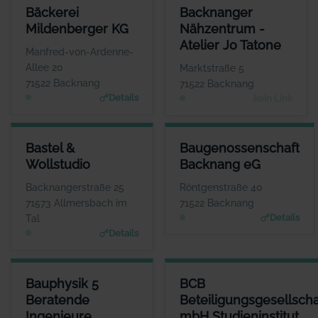
BÄCKEREI MILDENBERGER KG
BACKNANGER NÄHZENTRUM - 
Bäckerei
Backnanger
ANSPRECHPARTNER
Mildenberger KG
Nähzentrum -
Herr Bernd Mildenberger
Herr
Atelier Jo Tatone
WEBSITE
Manfred-von-Ardenne-
www.mildenberger.eu
K
Allee 20
Marktstraße 5
71522 Backnang
71522 Backnang
Details
kein Link
BASTEL & WOLLSTUDIO
BAUGENOSSENSCHAFT BACK
Bastel &
Baugenossenschaft
ANSPRECHPARTNER
ANSPRECHP
Wollstudio
Backnang eG
Frau Andrea Klink
Herr Raphael 
WEBSITE
W
Backnangerstraße 25
Röntgenstraße 40
www.mein-wollstudio.d
www.baug
71573 Allmersbach im
71522 Backnang
e
Details
Tal
Details
BAUPHYSIK 5 BERATENDE INGENIEURE PARTGMBB
BCB BETEILIGUNGSGESELLSC
Bauphysik 5
BCB
ANSPRECHPARTNER
Beratende
Beteiligungsgesellscha
Herr Steffen Blessing
Ingenieure
mbH Studieninstitut
WEBSITE