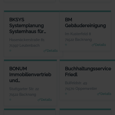
BKSYS SYSTEMPLANUNG SYSTEMHAUS FÜR ANWENDUNGSSOF
BM GEBÄUDEREINIGUNG
BKSYS
BM
ANSPRECHPARTNER
ANSPRECHPA
Systemplanung
Gebäudereinigung
Herr Tihomir
Herr Bernd Kr
Systemhaus für
Beganovic
WE
Im Kusterfeld 8
www.bksys-systemplanun
Anwendungssoftware
WEBSITE
71522 Backnang
Hasenäckerstraße 81
www.bmreinigung.de
Details
71397 Leutenbach
Details
BONUM IMMOBILIENVERTRIEB UND PROJEKTENTWICKLUNG GM
BUCHHALTUNGSSERVICE FRIE
BONUM
Buchhaltungsservice
ANSPRECHPARTN
ANSPRECHPARTN
Immobilienvertrieb
Friedl
Herr Jens Fisch
Frau Ingrid Fri
und
WEBSI
WEBSI
Bülfeldstr. 49
www.bonum-immobilien.d
www.bbsfriedl.d
Projektentwicklung
71570 Oppenweiler
Stuttgarter Str. 22
GmbH
Details
71522 Backnang
Details