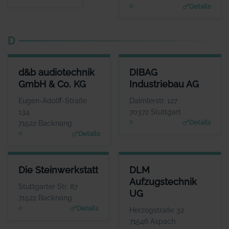
Details
D
D&B AUDIOTECHNIK GMBH & CO. KG
DIBAG INDUSTRIEBAU AG
d&b audiotechnik
DIBAG
ANSPRECHPARTNER
ANSPRECHPARTNER
GmbH & Co. KG
Industriebau AG
Herr Amnon Harman
Herr Peter Vassholz
WEBSITE
WEBSITE
Eugen-Adolff-Straße
Daimlerstr. 127
www.dbaudio.com
www.dibag.de
134
70372 Stuttgart
Details
71522 Backnang
Details
DIE STEINWERKSTATT
DLM AUFZUGSTECHNIK UG
Die Steinwerkstatt
DLM
ANSPRECHPARTNER
ANSPRECHPARTNER
Aufzugstechnik
Herr Axel Groß
Herr Thorsten
Stuttgarter Str. 87
UG
Lehmann
WEBSITE
71522 Backnang
www.gross-steinwerkst
WEBSITE
Details
Herzogstraße 32
att.de
www.dlm-aufzugstechnik.
71546 Aspach
de