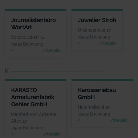
JOURNALISTENBÜRO WORTART
JUWELIER STROH
Journalistenbüro
Juwelier Stroh
ANSPRECHPARTNER
ANSPRECHPARTNER
WortArt
Frau Birgit Schneider
Herr Götz Stroh
Uhlandstraße 17
WEBSITE
WEBSITE
71522 Backnang
Schönblickstr. 14
www.wortart-texte.de
www.juwelier-stroh.de
Details
71522 Backnang
Details
K
KARASTO ARMATURENFABRIK OEHLER GMBH
KAROSSERIEBAU GMBH
KARASTO
Karosseriebau
ANSPRECHPARTNER
ANSPRECHPARTNER
Armaturenfabrik
GmbH
Frau Carola Reese
Herr Romy Fritz
Oehler GmbH
WEBSITE
WEBSITE
Hummelbühl 10
www.karasto.de
www.fritz-karosserieba
71522 Backnang
Manfred-von-Ardenne-
u.de
Details
Allee 27
71522 Backnang
Details