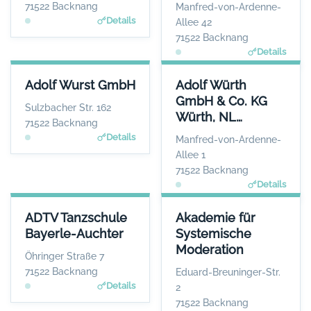
71522 Backnang
Manfred-von-Ardenne-
Details
Allee 42
71522 Backnang
Details
ADOLF WURST GMBH
ADOLF WÜRTH GMBH & CO. K
Adolf Wurst GmbH
Adolf Würth
ANSPRECHPARTNER
GmbH & Co. KG
Herr Mario Bay
Sulzbacher Str. 162
Würth, NL
WEBSITE
71522 Backnang
www.badforumbacknan
Backnang
Details
Manfred-von-Ardenne-
g.de
Allee 1
71522 Backnang
Details
ADTV TANZSCHULE BAYERLE-AUCHTER
AKADEMIE FÜR SYSTEMISCHE
ADTV Tanzschule
Akademie für
ANSPRECHPARTNER
ANSPR
Bayerle-Auchter
Systemische
Herr Raphael Auchter
Frau Mic
Moderation
WEBSITE
Öhringer Straße 7
www.tanzschule-backnang.de
www.Akademie-fuer-Systemis
71522 Backnang
Eduard-Breuninger-Str.
Details
2
71522 Backnang