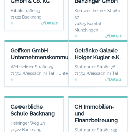
GmbH & Co. KG
Benzinger GmbH
Herr Maximilian Räuchle
Herr Patrik Diewald
WEBSITE
WEBSITE
Fabrikstraße 43
Kornwestheimer Straße
www.raeuchle.com
www.gebrueder-benzinger.d
71522 Backnang
37
e
Details
70825 Korntal-
Münchingen
Details
GEFFKEN GMBH UNTERNEHMENSKOMMUNIKATION
GETRÄNKE GALAXIE HOLGER K
Geffken GmbH
Getränke Galaxie
ANSPRECHPARTNER
ANSPRE
Unternehmenskommunikation
Holger Kugler e.K.
Herr Thomas Geffken
Herr Hol
WEBSITE
Welzheimer Straße 25
Stuttgarter Straße 76
www.geffken.net
www.getraenke-g
71554 Weissach im Tal - Unterweissach
71554 Weissach im Tal
Details
Details
GEWERBLICHE SCHULE BACKNANG
GH IMMOBILIEN- UND FINAN
Gewerbliche
GH Immobilien-
ANSPRECHPARTNER
ANSPRE
Schule Backnang
und
Frau Isolde Fleuchaus
Herr G
Finanzbetreuung
WEBSITE
Heininger Weg 43
www.gs-bk.de
www.gh-immo-
71522 Backnang
Stuttgarter Straße 139