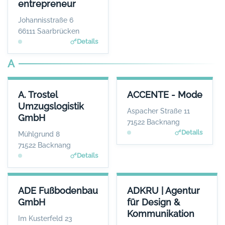
entrepreneur
WEBSITE
www.1fach-bewegen.de
Johannisstraße 6
66111 Saarbrücken
Details
A
A. TROSTEL UMZUGSLOGISTIK GMBH
ACCENTE - MODE
A. Trostel
ACCENTE - Mode
ANSPRECHPARTNER
ANSPRECHPARTNER
Umzugslogistik
Frau Corinna Trostel
Frau Sigrid Göttlich
Aspacher Straße 11
GmbH
WEBSITE
WEBSITE
71522 Backnang
www.trostel.eu
www.accente-mode.co
Details
Mühlgrund 8
m
71522 Backnang
Details
ADE FUSSBODENBAU GMBH
ADKRU | AGENTUR FÜR DESI
ADE Fußbodenbau
ADKRU | Agentur
ANSPRECHPARTNER
GmbH
für Design &
Frau Silke Ade
Kommunikation
WEBSITE
Im Kusterfeld 23
www.adegmbh.de