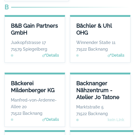
B
B&B GAIN PARTNERS GMBH
BÄCHLER & UHL OHG
B&B Gain Partners
Bächler & Uhl
ANSPRECHPARTNER
ANSPRECHPARTNER
GmbH
OHG
Herr Hans Günter Lind
Herr Andreas Uhl
WEBSITE
WEBSITE
Juxkopfstrasse 17
Winnender Staße 11
www.bb-gain.eu
www.allianz.de
71579 Spiegelberg
71522 Backnang
Details
Details
BÄCKEREI MILDENBERGER KG
BACKNANGER NÄHZENTRUM - 
Bäckerei
Backnanger
ANSPRECHPARTNER
Mildenberger KG
Nähzentrum -
Herr Bernd Mildenberger
Herr
Atelier Jo Tatone
WEBSITE
Manfred-von-Ardenne-
www.mildenberger.eu
K
Allee 20
Marktstraße 5
71522 Backnang
71522 Backnang
Details
kein Link