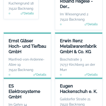
Roland Hägele -
Herr Uwe Junk
Kuchengrund 18
Der
WEBSITE
71522 Backnang
www.elpo.de
Unternehmer-
Details
Im Wiesengrund 2
Berater
71522 Backnang
Details
ERNST GLÄSER HOCH- UND TIEFBAU GMBH
ERWIN RENZ METALLWARENFA
Ernst Gläser
Erwin Renz
ANSPRECHPARTNER
Hoch- und Tiefbau
Metallwarenfabrik
Herr Ulrich Gläser
GmbH
GmbH & Co. KG
WEBSITE
www.ernst-glaeser.de
Manfred-von-Ardenne-
Boschstraße 3
Allee 19
71737 Kirchberg an der
71522 Backnang
Murr
Details
Details
ES ELEKTROSYSTEME GMBH
EUGEN HACKENSCHUH E. K.
ES
Eugen
ANSPRECHPARTNER
ANSPRECHPARTNER
Elektrosysteme
Hackenschuh e. K.
Herr Espen Wilhelm
Herr Alexander
GmbH
Eckstein
WEBSITE
Gaildorfer Straße 21
www.es-elektrosysteme.d
WEBSITE
71522 Backnang
Im Gehrn 14
e