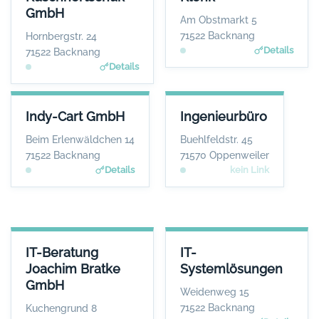
Herr Nikolai Kuschnertschuk
Herr Karl Klenk
GmbH
WEBSITE
WEBSITE
Am Obstmarkt 5
www.kuschnertschuk.de
www.klenk-immofinanz.d
71522 Backnang
Hornbergstr. 24
e
Details
71522 Backnang
Details
INDY-CART GMBH
INGENIEURBÜRO
Indy-Cart GmbH
Ingenieurbüro
ANSPRECHPARTNER
ANSPRECHPARTNER
Herr Michele
Herr Gerhard Kipf
Beim Erlenwäldchen 14
Buehlfeldstr. 45
Ciuffreda
WEBSITE
71522 Backnang
71570 Oppenweiler
Keine Website hinterlegt
WEBSITE
Details
kein Link
www.indy-cart.de
IT-BERATUNG JOACHIM BRATKE GMBH
IT-SYSTEMLÖSUNGEN
IT-Beratung
IT-
ANSPRECHPARTNER
ANSPRECHPARTNER
Joachim Bratke
Systemlösungen
Herr Joachim Bratke
Herr Jürgen
GmbH
Lehmann
WEBSITE
Weidenweg 15
www.kabelinternetberatung.de
WEBSITE
71522 Backnang
Kuchengrund 8
www.itsystemloesunge