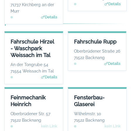
www.hackenschuh.eu
Details
71737 Kirchberg an der
Murr
Details
F
FAHRSCHULE HIRZEL - WASCHPARK WEISSACH IM TAL
FAHRSCHULE RUPP
Fahrschule Hirzel
Fahrschule Rupp
ANSPRECHPARTNER
ANSPRECHPARTNER
- Waschpark
Herr Timo Hirzel
Herr Andreas Rupp
Oberbrüdener Straße 26
Weissach im Tal
WEBSITE
WEBSITE
71522 Backnang
www.fahrschule-hirzel.de; www.waschparkweissachim
www.fahrschule-rupp.d
Details
An der Tongrube 54
tal.de
e
71554 Weissach im Tal
Details
FEINMECHANIK HEINRICH
FENSTERBAU-GLASEREI
Feinmechanik
Fensterbau-
ANSPRECHPARTNER
ANSPRECHPARTNER
Heinrich
Glaserei
Herr Jürgen Heinrich
Herr Jörg Fahrbach
WEBSITE
WEBSITE
Oberbrüdener Str. 57
Wilhelmstr. 10
Keine Website hinterlegt
Keine Website hinterlegt
71522 Backnang
71522 Backnang
kein Link
kein Link