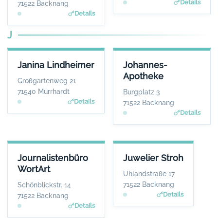
Details
71522 Backnang
n.de
Details
J
JANINA LINDHEIMER
JOHANNES-APOTHEKE
Janina Lindheimer
Johannes-
ANSPRECHPARTNER
ANSPRECHPARTNER
Apotheke
Frau Janina
Herr Thomas Förster
Großgartenweg 21
Lindheimer
WEBSITE
71540 Murrhardt
Burgplatz 3
www.johannes-apothek
WEBSITE
Details
71522 Backnang
e.eu
www.lindheimer.aktuell
Details
-verein.de
JOURNALISTENBÜRO WORTART
JUWELIER STROH
Journalistenbüro
Juwelier Stroh
ANSPRECHPARTNER
ANSPRECHPARTNER
WortArt
Frau Birgit Schneider
Herr Götz Stroh
Uhlandstraße 17
WEBSITE
WEBSITE
71522 Backnang
Schönblickstr. 14
www.wortart-texte.de
www.juwelier-stroh.de
Details
71522 Backnang
Details