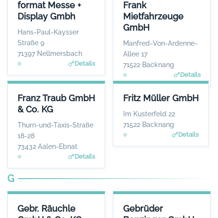
FORMAT MESSE + DISPLAY GMBH
FRANK MIETFAHRZEUGE GMB
format Messe +
Frank
ANSPRECHPARTNER
ANSPRECHPARTNE
Display Gmbh
Mietfahrzeuge
Frau Miriam Görner
Frau Janine Fran
GmbH
WEBSITE
WEBSIT
Hans-Paul-Kaysser
www.formatdisplay.de
www.frank-mietfahrzeuge.de
Straße 9
Manfred-Von-Ardenne-
71397 Nellmersbach
Allee 17
Details
71522 Backnang
Details
FRANZ TRAUB GMBH & CO. KG
FRITZ MÜLLER GMBH
Franz Traub GmbH
Fritz Müller GmbH
ANSPRECHPARTNER
ANSPRECHPARTNER
& Co. KG
Herr Tobias Zehnder
Herr Manfred Böhret
Im Kusterfeld 22
WEBSITE
WEBSITE
71522 Backnang
Thurn-und-Taxis-Straße
www.franz-traub.de
www.fritzmueller.biz
Details
18-28
73432 Aalen-Ebnat
Details
G
GEBR. RÄUCHLE GMBH & CO. KG
GEBRÜDER BENZINGER GMBH
Gebr. Räuchle
Gebrüder
ANSPRECHPARTNER
ANSPRECHPARTNER