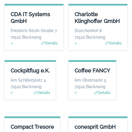
CDA IT SYSTEMS GMBH
CHARLOTTE KLINGHOFFER G
CDA IT Systems
Charlotte
ANSPRECHPARTNER
ANSPRECHPART
GmbH
Klinghoffer GmbH
Herr Johannes Enge
Frau Charlotte Klinghof
WEBSITE
WEBS
Friedrich-Stroh-Straße 7
Storchenhof 8
www.cda-it-system.de
www.zur-ruhe.
71522 Backnang
71522 Backnang
Details
Details
COCKPITFLUG E.K.
COFFEE FANCY
Cockpitflug e.K.
Coffee FANCY
ANSPRECHPARTNER
ANSPRECHPARTNER
Herr Carsten Hansen
Herr Daniel Mendes
Am Schillerplatz 4
Am Obstmarkt 5
WEBSITE
WEBSITE
71522 Backnang
71522 Backnang
www.cockpitflug.de
www.coffee-fancy.de
Details
Details
COMPACT TRESORE
CONESPRIT GMBH
Compact Tresore
conesprit GmbH
ANSPRECHPARTNER
ANSPRECHPARTNER