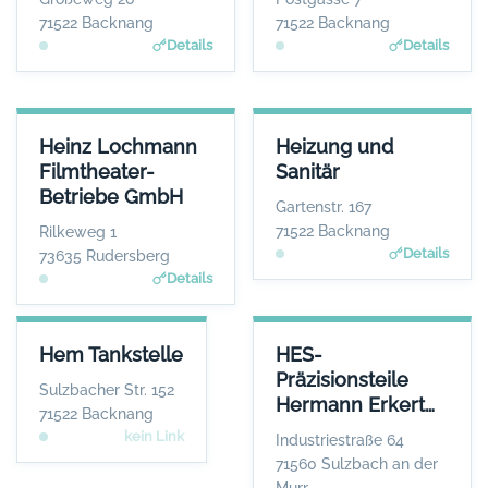
www.hcob.de
www.bkz.de
71522 Backnang
71522 Backnang
Details
Details
HEINZ LOCHMANN FILMTHEATER-BETRIEBE GMBH
HEIZUNG UND SANITÄR
Heinz Lochmann
Heizung und
ANSPRECHPARTNER
ANSPRECHPARTNER
Filmtheater-
Sanitär
Herr Heinz Lochmann
Herr Karl Mayer
Betriebe GmbH
WEBSITE
WEBSITE
Gartenstr. 167
www.filmtheaterbetriebe.de
www.heizungs-mayer.d
71522 Backnang
Rilkeweg 1
e
Details
73635 Rudersberg
Details
HEM TANKSTELLE
HES-PRÄZISIONSTEILE HERM
Hem Tankstelle
HES-
ANSPRECHPARTNER
AN
Präzisionsteile
Herr Berrak Özcan
Sulzbacher Str. 152
Hermann Erkert
WEBSITE
71522 Backnang
Keine Website hinterlegt
GmbH
kein Link
Industriestraße 64
71560 Sulzbach an der