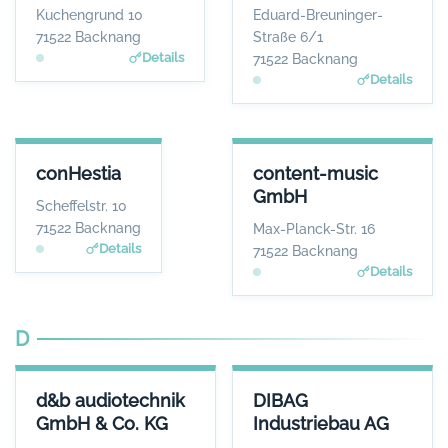
Frau Julia Teller
Herr Roman
Kuchengrund 10
Eduard-Breuninger-
Douverne
WEBSITE
71522 Backnang
Straße 6/1
www.compact-tresore.
WEBSITE
Details
71522 Backnang
de
www.conesprit.de
Details
CONHESTIA
CONTENT-MUSIC GMBH
conHestia
content-music
ANSPRECHPARTNER
ANSPRECHPARTNER
GmbH
Herr Manfred
Herr Josh Kochhann
Scheffelstr. 10
Wasserberg
WEBSITE
71522 Backnang
Max-Planck-Str. 16
www.content-music.de
WEBSITE
Details
71522 Backnang
www.conhestia.de
Details
D
D&B AUDIOTECHNIK GMBH & CO. KG
DIBAG INDUSTRIEBAU AG
d&b audiotechnik
DIBAG
ANSPRECHPARTNER
ANSPRECHPARTNER
GmbH & Co. KG
Industriebau AG
Herr Amnon Harman
Herr Peter Vassholz