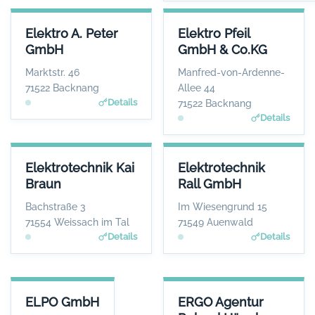
ELEKTRO A. PETER GMBH
ELEKTRO PFEIL GMBH & CO.K
Elektro A. Peter
Elektro Pfeil
ANSPRECHPARTNER
ANSPRECHPARTNE
GmbH
GmbH & Co.KG
Herr Heiko und Ralf
Herr Steffen Pfei
Peter
WEBSIT
Marktstr. 46
Manfred-von-Ardenne-
www.elektro-pfeil.com
WEBSITE
71522 Backnang
Allee 44
www.elektro-apeter.de
Details
71522 Backnang
Details
ELEKTROTECHNIK KAI BRAUN
ELEKTROTECHNIK RALL GMBH
Elektrotechnik Kai
Elektrotechnik
ANSPRECHPARTNER
ANSPRECHPARTNER
Braun
Rall GmbH
Frau Franziska Braun
Herr Andre Kengerter
WEBSITE
WEBSITE
Bachstraße 3
Im Wiesengrund 15
Www.elektrotechnik-kb.de
www.elektrotechnik-rall.de
71554 Weissach im Tal
71549 Auenwald
Details
Details
ELPO GMBH
ERGO AGENTUR ROLAND HÄGE
ELPO GmbH
ERGO Agentur
ANSPRECHPARTNER