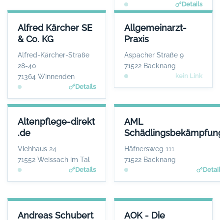
Details
ALFRED KÄRCHER SE & CO. KG
ALLGEMEINARZT-PRAXIS
Alfred Kärcher SE
Allgemeinarzt-
ANSPRECHPARTNER
ANSPRECHPARTNER
& Co. KG
Praxis
Herr Hartmut Jenner
Frau Susanne Thies-
Tenschert
WEBSITE
Alfred-Kärcher-Straße
Aspacher Straße 9
www.de.kaercher.com
WEBSITE
28-40
71522 Backnang
Keine Website hinterlegt
kein Link
71364 Winnenden
Details
ALTENPFLEGE-DIREKT .DE
AML SCHÄDLINGSBEKÄMPFU
Altenpflege-direkt
AML
ANSPRECHPARTNER
ANSPRECHPARTN
.de
Schädlingsbekämpfun
Frau Krisztina
Herr Adrian Mach
Mieszkalski
WEBSI
Viehhaus 24
Häfnersweg 111
www.aml-schaedlingsbekaem
WEBSITE
71552 Weissach im Tal
71522 Backnang
pfung.de
www.altenpflege-direkt.
Details
Detai
de
ANDREAS SCHUBERT SERVICE-EXPERTEN
AOK - DIE GESUNDHEITSKASS
Andreas Schubert
AOK - Die