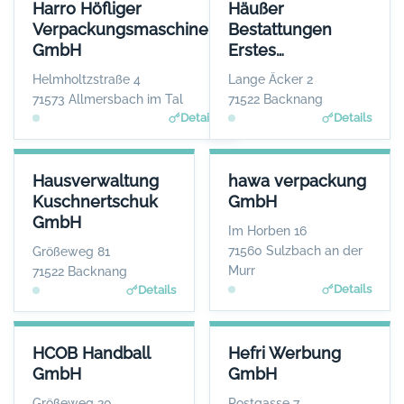
HARRO HÖFLIGER VERPACKUNGSMASCHINEN GMBH
HÄUSSER BESTATTUNGEN ER
Harro Höfliger
Häußer
ANSPRECHPARTNER
Verpackungsmaschinen
Bestattungen
Herr Markus Höfliger
GmbH
Erstes
WEBSITE
www.hoefliger.de
Backnanger
Helmholtzstraße 4
Lange Äcker 2
Bestattungsinstitut
71573 Allmersbach im Tal
71522 Backnang
Details
Details
HAUSVERWALTUNG KUSCHNERTSCHUK GMBH
HAWA VERPACKUNG GMBH
Hausverwaltung
hawa verpackung
ANSPRECHPARTNER
ANSPRECHPARTNER
Kuschnertschuk
GmbH
Frau Christine Kuschnertschuk
Herr Aaron Ceskutti
GmbH
WEBSITE
WEBSITE
Im Horben 16
Www.Kuschnertschuk.de
www.hawa-verpackung.d
71560 Sulzbach an der
Größeweg 81
e
Murr
71522 Backnang
Details
Details
HCOB HANDBALL GMBH
HEFRI WERBUNG GMBH
HCOB Handball
Hefri Werbung
ANSPRECHPARTNER
ANSPRECHPARTNER
GmbH
GmbH
Herr Markus Mandlik
Herr Werner Stroh
WEBSITE
WEBSITE
Größeweg 20
Postgasse 7