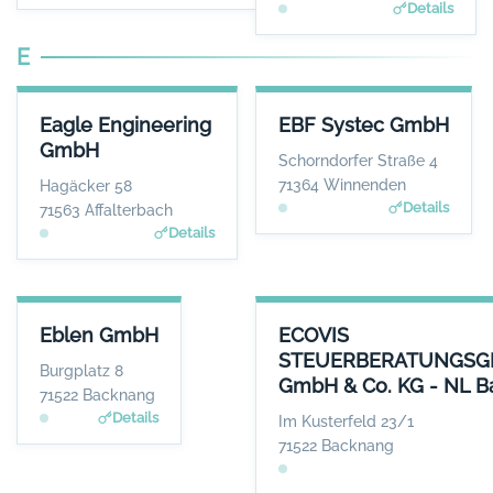
Details
E
EAGLE ENGINEERING GMBH
EBF SYSTEC GMBH
Eagle Engineering
EBF Systec GmbH
ANSPRECHPARTNER
ANSPRECHPARTNER
GmbH
Herr Max Adler
Herr Dieter Ebel
Schorndorfer Straße 4
WEBSITE
WEBSITE
71364 Winnenden
Hagäcker 58
www.Eagleengineering.de
www.ebf.net
Details
71563 Affalterbach
Details
EBLEN GMBH
ECOVIS STEUERBERATUNGSGE
Eblen GmbH
ECOVIS
ANSPRECHPARTNER
STEUERBERATUNGSG
Herr Holger Krauss
Burgplatz 8
GmbH & Co. KG - NL 
WEBSITE
71522 Backnang
www.wuerttembergisch
Details
Im Kusterfeld 23/1
e.de/versicherungen/e
71522 Backnang
blen.gmbh