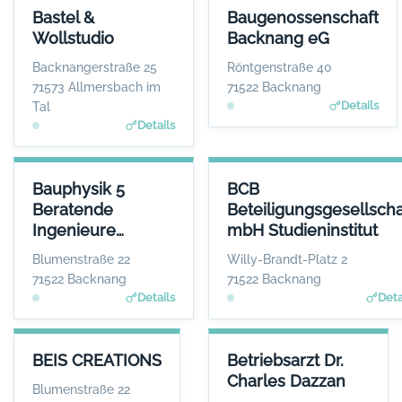
BASTEL & WOLLSTUDIO
BAUGENOSSENSCHAFT BACK
Bastel &
Baugenossenschaft
ANSPRECHPARTNER
ANSPRECHP
Wollstudio
Backnang eG
Frau Andrea Klink
Herr Raphael 
WEBSITE
W
Backnangerstraße 25
Röntgenstraße 40
www.mein-wollstudio.d
www.baug
71573 Allmersbach im
71522 Backnang
e
Details
Tal
Details
BAUPHYSIK 5 BERATENDE INGENIEURE PARTGMBB
BCB BETEILIGUNGSGESELLSC
Bauphysik 5
BCB
ANSPRECHPARTNER
Beratende
Beteiligungsgesellscha
Herr Steffen Blessing
Ingenieure
mbH Studieninstitut
WEBSITE
www.bauphysik5.de
PartGmbB
Blumenstraße 22
Willy-Brandt-Platz 2
71522 Backnang
71522 Backnang
Details
Deta
BEIS CREATIONS
BETRIEBSARZT DR. CHARLES 
BEIS CREATIONS
Betriebsarzt Dr.
ANSPRECHPARTNER
ANSPRECHP
Charles Dazzan
Herr Georg Beis
Herr Charles 
Blumenstraße 22