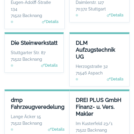
WEBSITE
WEBSITE
Eugen-Adolff-Straße
Daimlerstr. 127
www.dbaudio.com
www.dibag.de
134
70372 Stuttgart
Details
71522 Backnang
Details
DIE STEINWERKSTATT
DLM AUFZUGSTECHNIK UG
Die Steinwerkstatt
DLM
ANSPRECHPARTNER
ANSPRECHPARTNER
Aufzugstechnik
Herr Axel Groß
Herr Thorsten
Stuttgarter Str. 87
UG
Lehmann
WEBSITE
71522 Backnang
www.gross-steinwerkst
WEBSITE
Details
Herzogstraße 32
att.de
www.dlm-aufzugstechnik.
71546 Aspach
de
Details
DMP FAHRZEUGVEREDELUNG
DREI PLUS GMBH FINANZ- U. 
dmp
DREI PLUS GmbH
ANSPRECHPARTNER
ANSPR
Fahrzeugveredelung
Finanz- u. Vers.
Herr Dominic Pedersen
Herr And
Makler
WEBSITE
Lange Äcker 15
www.dmp-fahrzeugveredel
www.dre
71522 Backnang
Im Kusterfeld 23/1
ung.de
Details
71522 Backnang