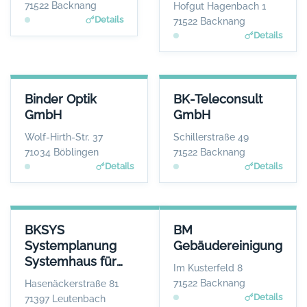
WEBSITE
W
71522 Backnang
Hofgut Hagenbach 1
www.beis-creations.co
www.hausarztpraxis-backn
Details
71522 Backnang
m
Details
BINDER OPTIK GMBH
BK-TELECONSULT GMBH
Binder Optik
BK-Teleconsult
ANSPRECHPARTNER
ANSPRECHPARTNER
GmbH
GmbH
Herr Helmut Baur
Herr Martin Götzer
WEBSITE
WEBSITE
Wolf-Hirth-Str. 37
Schillerstraße 49
www.binder-optik.de
www.bk-teleconsult.de
71034 Böblingen
71522 Backnang
Details
Details
BKSYS SYSTEMPLANUNG SYSTEMHAUS FÜR ANWENDUNGSSOF
BM GEBÄUDEREINIGUNG
BKSYS
BM
ANSPRECHPARTNER
ANSPRECHPA
Systemplanung
Gebäudereinigung
Herr Tihomir
Herr Bernd Kr
Systemhaus für
Beganovic
WE
Im Kusterfeld 8
www.bksys-systemplanun
Anwendungssoftware
WEBSITE
71522 Backnang
Hasenäckerstraße 81
www.bmreinigung.de
Details
71397 Leutenbach