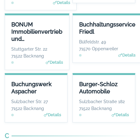
Details
BONUM IMMOBILIENVERTRIEB UND PROJEKTENTWICKLUNG GM
BUCHHALTUNGSSERVICE FRIE
BONUM
Buchhaltungsservice
ANSPRECHPARTN
ANSPRECHPARTN
Immobilienvertrieb
Friedl
Herr Jens Fisch
Frau Ingrid Fri
und
WEBSI
WEBSI
Bülfeldstr. 49
www.bonum-immobilien.d
www.bbsfriedl.d
Projektentwicklung
71570 Oppenweiler
Stuttgarter Str. 22
GmbH
Details
71522 Backnang
Details
BUCHUNGSWERK ASPACHER
BURGER-SCHLOZ AUTOMOBIL
Buchungswerk
Burger-Schloz
ANSPRECHPARTNER
ANSPRECHPARTNE
Aspacher
Automobile
Frau Isabel Aspacher
Herr Wolfgang Lin
WEBSITE
WEBSIT
Sulzbacher Str. 27
Sulzbacher Straße 182
www.aspacher-buchungsw
www.burgerschloz.de
71522 Backnang
71522 Backnang
erk.de
Details
Details
C