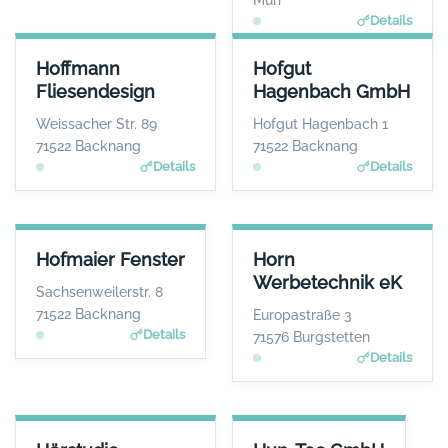
Murr
Details
HOFFMANN FLIESENDESIGN
HOFGUT HAGENBACH GMBH
Hoffmann
Hofgut
ANSPRECHPARTNER
ANSPRECHPARTNER
Fliesendesign
Hagenbach GmbH
Herr Bernd Hoffmann
Herr Matthias Wurche
WEBSITE
WEBSITE
Weissacher Str. 89
Hofgut Hagenbach 1
www.hoffmann-fliesen.de
www.hofgut-hagenbach.de
71522 Backnang
71522 Backnang
Details
Details
HOFMAIER FENSTER
HORN WERBETECHNIK EK
Hofmaier Fenster
Horn
ANSPRECHPARTNER
ANSPRECHPARTNER
Werbetechnik eK
Herr Herbert
Herr Thomas Horn
Sachsenweilerstr. 8
Hofmaier
WEBSITE
71522 Backnang
Europastraße 3
www.horn-werbetechni
WEBSITE
Details
71576 Burgstetten
k.de
www.hofmaier-fenster.
Details
de
HÖRSTUDIO SCHIRMBÖCK
HUN-TEC GMBH