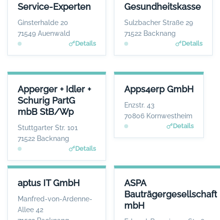
ANSPRECHPARTNER
ANSPRECHPARTNE
Service-Experten
Gesundheitskasse
Herr Andreas Schubert
Herr Dominik Pary
WEBSITE
WEBSIT
Ginsterhalde 20
Sulzbacher Straße 29
www.habenseite.de
www.aok.de/bw
71549 Auenwald
71522 Backnang
Details
Details
APPERGER + IDLER + SCHURIG PARTG MBB STB/WP
APPS4ERP GMBH
Apperger + Idler +
Apps4erp GmbH
ANSPRECHPARTNER
ANSPRECHPARTNER
Schurig PartG
Frau Simone Apperger-Fichtner
Herr Thomas
Enzstr. 43
mbB StB/Wp
Schmischke
WEBSITE
70806 Kornwestheim
www.apperger-idler.de
WEBSITE
Details
Stuttgarter Str. 101
www.appsin.de
71522 Backnang
Details
APTUS IT GMBH
ASPA BAUTRÄGERGESELLSCH
aptus IT GmbH
ASPA
ANSPRECHPARTNER
ANSPRECHP
Bauträgergesellschaft
Herr Reinhard Mayer
Herr Andreas B
Manfred-von-Ardenne-
mbH
WEBSITE
W
Allee 42
www.aptus.de
www.aspa-