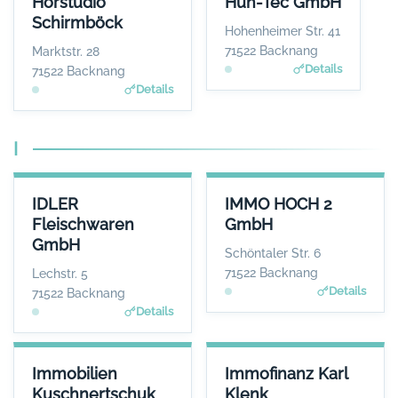
Hörstudio
Hun-Tec GmbH
ANSPRECHPARTNER
ANSPRECHPARTNER
Schirmböck
Frau Anne
Herr Tamas Gauder
Hohenheimer Str. 41
Schirmböck
WEBSITE
71522 Backnang
Marktstr. 28
www.hun-tec.de
WEBSITE
Details
71522 Backnang
www.hoerstudio-schirm
Details
boeck.de
I
IDLER FLEISCHWAREN GMBH
IMMO HOCH 2 GMBH
IDLER
IMMO HOCH 2
ANSPRECHPARTNER
ANSPRECHPARTNER
Fleischwaren
GmbH
Herr Eberhart Idler
Herr Marcel
GmbH
Goncalves
WEBSITE
Schöntaler Str. 6
www.idler.de
WEBSITE
71522 Backnang
Lechstr. 5
www.immo-hoch-2.de
Details
71522 Backnang
Details
IMMOBILIEN KUSCHNERTSCHUK GMBH
IMMOFINANZ KARL KLENK
Immobilien
Immofinanz Karl
ANSPRECHPARTNER
ANSPRECHPARTNER
Kuschnertschuk
Klenk