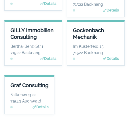
Details
71522 Backnang
Details
GILLY IMMOBILIEN CONSULTING
GOCKENBACH MECHANIK
GILLY Immobilien
Gockenbach
ANSPRECHPARTNER
ANSPRECHPARTNER
Consulting
Mechanik
Herr Marcel Gilly
Frau Barbara Braun
WEBSITE
WEBSITE
Bertha-Benz-Str.1
Im Kusterfeld 15
www.gilly-immobilien.de
www.gockenbach-faess
71522 Backnang
71522 Backnang
er.de
Details
Details
GRAF CONSULTING
Graf Consulting
ANSPRECHPARTNER
Herr Charley Graf
Falkenweg 22
WEBSITE
71549 Auenwald
www.grafconsulting.eu
Details