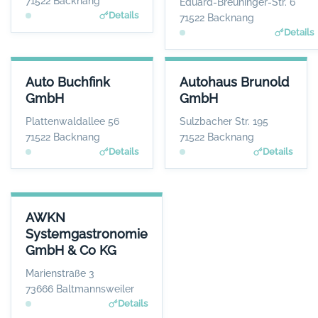
71522 Backnang
Eduard-Breuninger-Str. 6
Details
71522 Backnang
Details
AUTO BUCHFINK GMBH
AUTOHAUS BRUNOLD GMBH
Auto Buchfink
Autohaus Brunold
ANSPRECHPARTNER
ANSPRECHPARTNER
GmbH
GmbH
Herr Lothar Buchfink
Herr Günther Uhrich
WEBSITE
WEBSITE
Plattenwaldallee 56
Sulzbacher Str. 195
www.auto-buchfink.de
www.brunold.de
71522 Backnang
71522 Backnang
Details
Details
AWKN SYSTEMGASTRONOMIE GMBH & CO KG
AWKN
ANSPRECHPARTNER
Systemgastronomie
Herr Hrisowalantis Betikis
GmbH & Co KG
WEBSITE
www.joepenas.com
Marienstraße 3
73666 Baltmannsweiler
Details