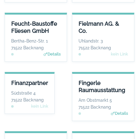
FEUCHT-BAUSTOFFE FLIESEN GMBH
FIELMANN AG. & CO.
Feucht-Baustoffe
Fielmann AG. &
ANSPRECHPARTNER
ANSPRECHPARTNER
Fliesen GmbH
Co.
Herr Volker Nasser
Herr Andreas
Kitschke
WEBSITE
Bertha-Benz-Str. 1
Uhlandstr. 3
www.feucht-backnang.de
WEBSITE
71522 Backnang
71522 Backnang
Keine Website hinterlegt
Details
kein Link
FINANZPARTNER
FINGERLE RAUMAUSSTATTUN
Finanzpartner
Fingerle
ANSPRECHPARTNER
ANSPRECHPARTNE
Raumausstattung
Herr Werner Grau
Frau Heike Fingerl
Südstraße 4
WEBSITE
WEBSIT
71522 Backnang
Am Obstmarkt 5
www.fingerle-raumausstattun
Keine Website hinterlegt
kein Link
71522 Backnang
g.de
Details