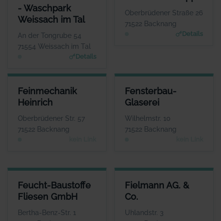
ANSPRECHPARTNER
ANSPRECHPARTNER
- Waschpark
Herr Timo Hirzel
Herr Andreas Rupp
Oberbrüdener Straße 26
Weissach im Tal
WEBSITE
WEBSITE
71522 Backnang
www.fahrschule-hirzel.de; www.waschparkweissachim
www.fahrschule-rupp.d
Details
An der Tongrube 54
tal.de
e
71554 Weissach im Tal
Details
FEINMECHANIK HEINRICH
FENSTERBAU-GLASEREI
Feinmechanik
Fensterbau-
ANSPRECHPARTNER
ANSPRECHPARTNER
Heinrich
Glaserei
Herr Jürgen Heinrich
Herr Jörg Fahrbach
WEBSITE
WEBSITE
Oberbrüdener Str. 57
Wilhelmstr. 10
Keine Website hinterlegt
Keine Website hinterlegt
71522 Backnang
71522 Backnang
kein Link
kein Link
FEUCHT-BAUSTOFFE FLIESEN GMBH
FIELMANN AG. & CO.
Feucht-Baustoffe
Fielmann AG. &
ANSPRECHPARTNER
ANSPRECHPARTNER
Fliesen GmbH
Co.
Herr Volker Nasser
Herr Andreas
Kitschke
WEBSITE
Bertha-Benz-Str. 1
Uhlandstr. 3
www.feucht-backnang.de
WEBSITE