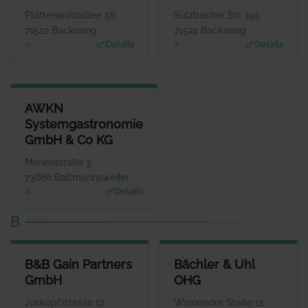
WEBSITE
WEBSITE
Plattenwaldallee 56
Sulzbacher Str. 195
www.auto-buchfink.de
www.brunold.de
71522 Backnang
71522 Backnang
Details
Details
AWKN SYSTEMGASTRONOMIE GMBH & CO KG
AWKN
ANSPRECHPARTNER
Systemgastronomie
Herr Hrisowalantis Betikis
GmbH & Co KG
WEBSITE
www.joepenas.com
Marienstraße 3
73666 Baltmannsweiler
Details
B
B&B GAIN PARTNERS GMBH
BÄCHLER & UHL OHG
B&B Gain Partners
Bächler & Uhl
ANSPRECHPARTNER
ANSPRECHPARTNER
GmbH
OHG
Herr Hans Günter Lind
Herr Andreas Uhl
WEBSITE
WEBSITE
Juxkopfstrasse 17
Winnender Staße 11