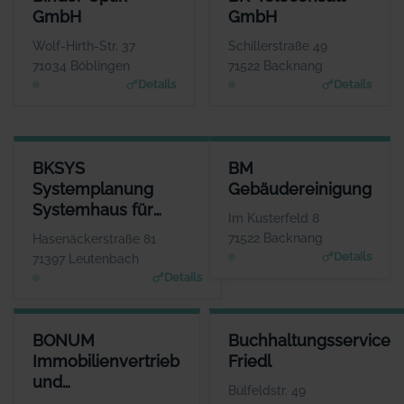
ANSPRECHPARTNER
ANSPRECHPARTNER
GmbH
GmbH
Herr Helmut Baur
Herr Martin Götzer
WEBSITE
WEBSITE
Wolf-Hirth-Str. 37
Schillerstraße 49
www.binder-optik.de
www.bk-teleconsult.de
71034 Böblingen
71522 Backnang
Details
Details
BKSYS SYSTEMPLANUNG SYSTEMHAUS FÜR ANWENDUNGSSOF
BM GEBÄUDEREINIGUNG
BKSYS
BM
ANSPRECHPARTNER
ANSPRECHPA
Systemplanung
Gebäudereinigung
Herr Tihomir
Herr Bernd Kr
Systemhaus für
Beganovic
WE
Im Kusterfeld 8
www.bksys-systemplanun
Anwendungssoftware
WEBSITE
71522 Backnang
Hasenäckerstraße 81
www.bmreinigung.de
Details
71397 Leutenbach
Details
BONUM IMMOBILIENVERTRIEB UND PROJEKTENTWICKLUNG GM
BUCHHALTUNGSSERVICE FRIE
BONUM
Buchhaltungsservice
ANSPRECHPARTN
ANSPRECHPARTN
Immobilienvertrieb
Friedl
Herr Jens Fisch
Frau Ingrid Fri
und
WEBSI
WEBSI
Bülfeldstr. 49
www.bonum-immobilien.d
www.bbsfriedl.d
Projektentwicklung