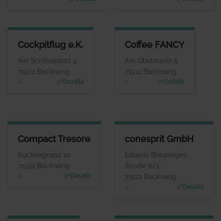
COCKPITFLUG E.K.
COFFEE FANCY
Cockpitflug e.K.
Coffee FANCY
ANSPRECHPARTNER
ANSPRECHPARTNER
Herr Carsten Hansen
Herr Daniel Mendes
Am Schillerplatz 4
Am Obstmarkt 5
WEBSITE
WEBSITE
71522 Backnang
71522 Backnang
www.cockpitflug.de
www.coffee-fancy.de
Details
Details
COMPACT TRESORE
CONESPRIT GMBH
Compact Tresore
conesprit GmbH
ANSPRECHPARTNER
ANSPRECHPARTNER
Frau Julia Teller
Herr Roman
Kuchengrund 10
Eduard-Breuninger-
Douverne
WEBSITE
71522 Backnang
Straße 6/1
www.compact-tresore.
WEBSITE
Details
71522 Backnang
de
www.conesprit.de
Details