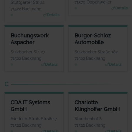
71570 Oppenweiler
Stuttgarter Str. 22
GmbH
Details
71522 Backnang
Details
BUCHUNGSWERK ASPACHER
BURGER-SCHLOZ AUTOMOBIL
Buchungswerk
Burger-Schloz
ANSPRECHPARTNER
ANSPRECHPARTNE
Aspacher
Automobile
Frau Isabel Aspacher
Herr Wolfgang Lin
WEBSITE
WEBSIT
Sulzbacher Str. 27
Sulzbacher Straße 182
www.aspacher-buchungsw
www.burgerschloz.de
71522 Backnang
71522 Backnang
erk.de
Details
Details
C
CDA IT SYSTEMS GMBH
CHARLOTTE KLINGHOFFER G
CDA IT Systems
Charlotte
ANSPRECHPARTNER
ANSPRECHPART
GmbH
Klinghoffer GmbH
Herr Johannes Enge
Frau Charlotte Klinghof
WEBSITE
WEBS
Friedrich-Stroh-Straße 7
Storchenhof 8
www.cda-it-system.de
www.zur-ruhe.
71522 Backnang
71522 Backnang
Details
Details