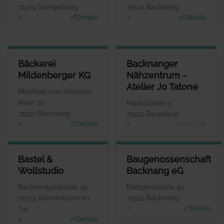
www.bb-gain.eu
www.allianz.de
71579 Spiegelberg
71522 Backnang
Details
Details
BÄCKEREI MILDENBERGER KG
BACKNANGER NÄHZENTRUM - 
Bäckerei
Backnanger
ANSPRECHPARTNER
Mildenberger KG
Nähzentrum -
Herr Bernd Mildenberger
Herr
Atelier Jo Tatone
WEBSITE
Manfred-von-Ardenne-
www.mildenberger.eu
K
Allee 20
Marktstraße 5
71522 Backnang
71522 Backnang
Details
kein Link
BASTEL & WOLLSTUDIO
BAUGENOSSENSCHAFT BACK
Bastel &
Baugenossenschaft
ANSPRECHPARTNER
ANSPRECHP
Wollstudio
Backnang eG
Frau Andrea Klink
Herr Raphael 
WEBSITE
W
Backnangerstraße 25
Röntgenstraße 40
www.mein-wollstudio.d
www.baug
71573 Allmersbach im
71522 Backnang
e
Details
Tal
Details