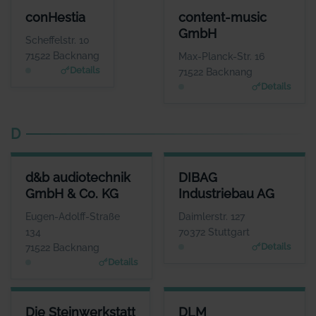
CONHESTIA
CONTENT-MUSIC GMBH
conHestia
content-music
ANSPRECHPARTNER
ANSPRECHPARTNER
GmbH
Herr Manfred
Herr Josh Kochhann
Scheffelstr. 10
Wasserberg
WEBSITE
71522 Backnang
Max-Planck-Str. 16
www.content-music.de
WEBSITE
Details
71522 Backnang
www.conhestia.de
Details
D
D&B AUDIOTECHNIK GMBH & CO. KG
DIBAG INDUSTRIEBAU AG
d&b audiotechnik
DIBAG
ANSPRECHPARTNER
ANSPRECHPARTNER
GmbH & Co. KG
Industriebau AG
Herr Amnon Harman
Herr Peter Vassholz
WEBSITE
WEBSITE
Eugen-Adolff-Straße
Daimlerstr. 127
www.dbaudio.com
www.dibag.de
134
70372 Stuttgart
Details
71522 Backnang
Details
DIE STEINWERKSTATT
DLM AUFZUGSTECHNIK UG
Die Steinwerkstatt
DLM