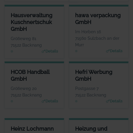
HAUSVERWALTUNG KUSCHNERTSCHUK GMBH
HAWA VERPACKUNG GMBH
Hausverwaltung
hawa verpackung
ANSPRECHPARTNER
ANSPRECHPARTNER
Kuschnertschuk
GmbH
Frau Christine Kuschnertschuk
Herr Aaron Ceskutti
GmbH
WEBSITE
WEBSITE
Im Horben 16
Www.Kuschnertschuk.de
www.hawa-verpackung.d
71560 Sulzbach an der
Größeweg 81
e
Murr
71522 Backnang
Details
Details
HCOB HANDBALL GMBH
HEFRI WERBUNG GMBH
HCOB Handball
Hefri Werbung
ANSPRECHPARTNER
ANSPRECHPARTNER
GmbH
GmbH
Herr Markus Mandlik
Herr Werner Stroh
WEBSITE
WEBSITE
Größeweg 20
Postgasse 7
www.hcob.de
www.bkz.de
71522 Backnang
71522 Backnang
Details
Details
HEINZ LOCHMANN FILMTHEATER-BETRIEBE GMBH
HEIZUNG UND SANITÄR
Heinz Lochmann
Heizung und
ANSPRECHPARTNER
ANSPRECHPARTNER