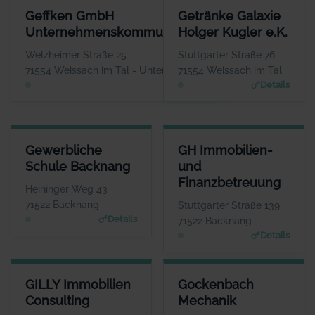
GEFFKEN GMBH UNTERNEHMENSKOMMUNIKATION
GETRÄNKE GALAXIE HOLGER K
Geffken GmbH
Getränke Galaxie
ANSPRECHPARTNER
ANSPRE
Unternehmenskommunikation
Holger Kugler e.K.
Herr Thomas Geffken
Herr Hol
WEBSITE
Welzheimer Straße 25
Stuttgarter Straße 76
www.geffken.net
www.getraenke-g
71554 Weissach im Tal - Unterweissach
71554 Weissach im Tal
Details
Details
GEWERBLICHE SCHULE BACKNANG
GH IMMOBILIEN- UND FINAN
Gewerbliche
GH Immobilien-
ANSPRECHPARTNER
ANSPRE
Schule Backnang
und
Frau Isolde Fleuchaus
Herr G
Finanzbetreuung
WEBSITE
Heininger Weg 43
www.gs-bk.de
www.gh-immo-
71522 Backnang
Stuttgarter Straße 139
Details
71522 Backnang
Details
GILLY IMMOBILIEN CONSULTING
GOCKENBACH MECHANIK
GILLY Immobilien
Gockenbach
ANSPRECHPARTNER
ANSPRECHPARTNER
Consulting
Mechanik
Herr Marcel Gilly
Frau Barbara Braun