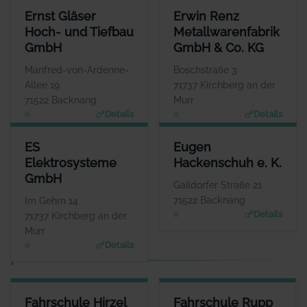
ERNST GLÄSER HOCH- UND TIEFBAU GMBH
ERWIN RENZ METALLWARENFA
Ernst Gläser
Erwin Renz
ANSPRECHPARTNER
Hoch- und Tiefbau
Metallwarenfabrik
Herr Ulrich Gläser
GmbH
GmbH & Co. KG
WEBSITE
www.ernst-glaeser.de
Manfred-von-Ardenne-
Boschstraße 3
Allee 19
71737 Kirchberg an der
71522 Backnang
Murr
Details
Details
ES ELEKTROSYSTEME GMBH
EUGEN HACKENSCHUH E. K.
ES
Eugen
ANSPRECHPARTNER
ANSPRECHPARTNER
Elektrosysteme
Hackenschuh e. K.
Herr Espen Wilhelm
Herr Alexander
GmbH
Eckstein
WEBSITE
Gaildorfer Straße 21
www.es-elektrosysteme.d
WEBSITE
71522 Backnang
Im Gehrn 14
e
www.hackenschuh.eu
Details
71737 Kirchberg an der
Murr
Details
F
FAHRSCHULE HIRZEL - WASCHPARK WEISSACH IM TAL
FAHRSCHULE RUPP
Fahrschule Hirzel
Fahrschule Rupp