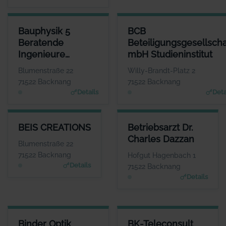
BAUPHYSIK 5 BERATENDE INGENIEURE PARTGMBB
BCB BETEILIGUNGSGESELLSC
Bauphysik 5
BCB
ANSPRECHPARTNER
Beratende
Beteiligungsgesellscha
Herr Steffen Blessing
Ingenieure
mbH Studieninstitut
WEBSITE
www.bauphysik5.de
PartGmbB
Blumenstraße 22
Willy-Brandt-Platz 2
71522 Backnang
71522 Backnang
Details
Deta
BEIS CREATIONS
BETRIEBSARZT DR. CHARLES 
BEIS CREATIONS
Betriebsarzt Dr.
ANSPRECHPARTNER
ANSPRECHP
Charles Dazzan
Herr Georg Beis
Herr Charles 
Blumenstraße 22
WEBSITE
W
71522 Backnang
Hofgut Hagenbach 1
www.beis-creations.co
www.hausarztpraxis-backn
Details
71522 Backnang
m
Details
BINDER OPTIK GMBH
BK-TELECONSULT GMBH
Binder Optik
BK-Teleconsult