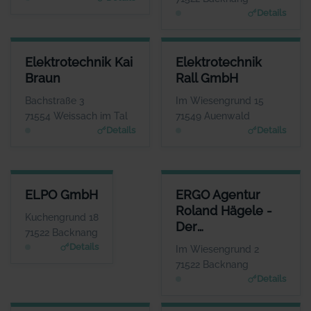
Details
ELEKTROTECHNIK KAI BRAUN
ELEKTROTECHNIK RALL GMBH
Elektrotechnik Kai
Elektrotechnik
ANSPRECHPARTNER
ANSPRECHPARTNER
Braun
Rall GmbH
Frau Franziska Braun
Herr Andre Kengerter
WEBSITE
WEBSITE
Bachstraße 3
Im Wiesengrund 15
Www.elektrotechnik-kb.de
www.elektrotechnik-rall.de
71554 Weissach im Tal
71549 Auenwald
Details
Details
ELPO GMBH
ERGO AGENTUR ROLAND HÄGE
ELPO GmbH
ERGO Agentur
ANSPRECHPARTNER
Roland Hägele -
Herr Uwe Junk
Kuchengrund 18
Der
WEBSITE
71522 Backnang
www.elpo.de
Unternehmer-
Details
Im Wiesengrund 2
Berater
71522 Backnang
Details