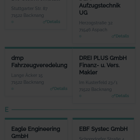
ANSPRECHPARTNER
ANSPRECHPARTNER
Aufzugstechnik
Herr Axel Groß
Herr Thorsten
Stuttgarter Str. 87
UG
Lehmann
WEBSITE
71522 Backnang
www.gross-steinwerkst
WEBSITE
Details
Herzogstraße 32
att.de
www.dlm-aufzugstechnik.
71546 Aspach
de
Details
DMP FAHRZEUGVEREDELUNG
DREI PLUS GMBH FINANZ- U. 
dmp
DREI PLUS GmbH
ANSPRECHPARTNER
ANSPR
Fahrzeugveredelung
Finanz- u. Vers.
Herr Dominic Pedersen
Herr And
Makler
WEBSITE
Lange Äcker 15
www.dmp-fahrzeugveredel
www.dre
71522 Backnang
Im Kusterfeld 23/1
ung.de
Details
71522 Backnang
Details
E
EAGLE ENGINEERING GMBH
EBF SYSTEC GMBH
Eagle Engineering
EBF Systec GmbH
ANSPRECHPARTNER
ANSPRECHPARTNER
GmbH
Herr Max Adler
Herr Dieter Ebel
Schorndorfer Straße 4