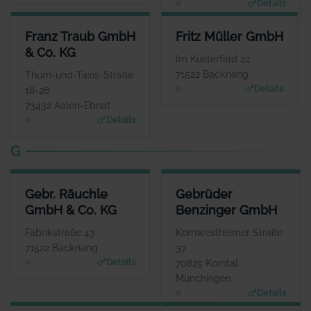
Details
FRANZ TRAUB GMBH & CO. KG
FRITZ MÜLLER GMBH
Franz Traub GmbH
Fritz Müller GmbH
ANSPRECHPARTNER
ANSPRECHPARTNER
& Co. KG
Herr Tobias Zehnder
Herr Manfred Böhret
Im Kusterfeld 22
WEBSITE
WEBSITE
71522 Backnang
Thurn-und-Taxis-Straße
www.franz-traub.de
www.fritzmueller.biz
Details
18-28
73432 Aalen-Ebnat
Details
G
GEBR. RÄUCHLE GMBH & CO. KG
GEBRÜDER BENZINGER GMBH
Gebr. Räuchle
Gebrüder
ANSPRECHPARTNER
ANSPRECHPARTNER
GmbH & Co. KG
Benzinger GmbH
Herr Maximilian Räuchle
Herr Patrik Diewald
WEBSITE
WEBSITE
Fabrikstraße 43
Kornwestheimer Straße
www.raeuchle.com
www.gebrueder-benzinger.d
71522 Backnang
37
e
Details
70825 Korntal-
Münchingen
Details