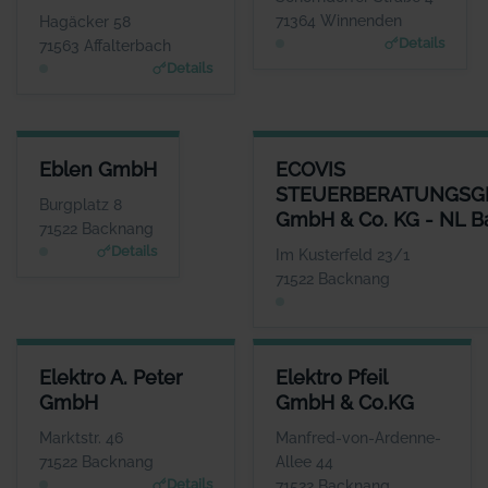
WEBSITE
WEBSITE
71364 Winnenden
Hagäcker 58
www.Eagleengineering.de
www.ebf.net
Details
71563 Affalterbach
Details
EBLEN GMBH
ECOVIS STEUERBERATUNGSGE
Eblen GmbH
ECOVIS
ANSPRECHPARTNER
STEUERBERATUNGSG
Herr Holger Krauss
Burgplatz 8
GmbH & Co. KG - NL 
WEBSITE
71522 Backnang
www.wuerttembergisch
Details
Im Kusterfeld 23/1
e.de/versicherungen/e
71522 Backnang
blen.gmbh
ELEKTRO A. PETER GMBH
ELEKTRO PFEIL GMBH & CO.K
Elektro A. Peter
Elektro Pfeil
ANSPRECHPARTNER
ANSPRECHPARTNE
GmbH
GmbH & Co.KG
Herr Heiko und Ralf
Herr Steffen Pfei
Peter
WEBSIT
Marktstr. 46
Manfred-von-Ardenne-
www.elektro-pfeil.com
WEBSITE
71522 Backnang
Allee 44
www.elektro-apeter.de
Details
71522 Backnang