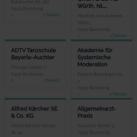
Herr Mario Bay
Sulzbacher Str. 162
Würth, NL
WEBSITE
71522 Backnang
www.badforumbacknan
Backnang
Details
Manfred-von-Ardenne-
g.de
Allee 1
71522 Backnang
Details
ADTV TANZSCHULE BAYERLE-AUCHTER
AKADEMIE FÜR SYSTEMISCHE
ADTV Tanzschule
Akademie für
ANSPRECHPARTNER
ANSPR
Bayerle-Auchter
Systemische
Herr Raphael Auchter
Frau Mic
Moderation
WEBSITE
Öhringer Straße 7
www.tanzschule-backnang.de
www.Akademie-fuer-Systemis
71522 Backnang
Eduard-Breuninger-Str.
Details
2
71522 Backnang
Details
ALFRED KÄRCHER SE & CO. KG
ALLGEMEINARZT-PRAXIS
Alfred Kärcher SE
Allgemeinarzt-
ANSPRECHPARTNER
ANSPRECHPARTNER
& Co. KG
Praxis
Herr Hartmut Jenner
Frau Susanne Thies-
Tenschert
WEBSITE
Alfred-Kärcher-Straße
Aspacher Straße 9
www.de.kaercher.com
WEBSITE
28-40
71522 Backnang
Keine Website hinterlegt