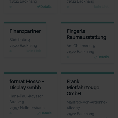
71522 Backnang
71522 Backnang
Keine Website hinterlegt
Details
kein Link
FINANZPARTNER
FINGERLE RAUMAUSSTATTUN
Finanzpartner
Fingerle
ANSPRECHPARTNER
ANSPRECHPARTNE
Raumausstattung
Herr Werner Grau
Frau Heike Fingerl
Südstraße 4
WEBSITE
WEBSIT
71522 Backnang
Am Obstmarkt 5
www.fingerle-raumausstattun
Keine Website hinterlegt
kein Link
71522 Backnang
g.de
Details
FORMAT MESSE + DISPLAY GMBH
FRANK MIETFAHRZEUGE GMB
format Messe +
Frank
ANSPRECHPARTNER
ANSPRECHPARTNE
Display Gmbh
Mietfahrzeuge
Frau Miriam Görner
Frau Janine Fran
GmbH
WEBSITE
WEBSIT
Hans-Paul-Kaysser
www.formatdisplay.de
www.frank-mietfahrzeuge.de
Straße 9
Manfred-Von-Ardenne-
71397 Nellmersbach
Allee 17
Details
71522 Backnang