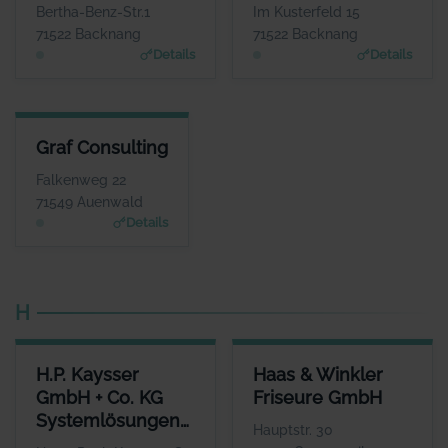
WEBSITE
WEBSITE
Bertha-Benz-Str.1
Im Kusterfeld 15
www.gilly-immobilien.de
www.gockenbach-faess
71522 Backnang
71522 Backnang
er.de
Details
Details
GRAF CONSULTING
Graf Consulting
ANSPRECHPARTNER
Herr Charley Graf
Falkenweg 22
WEBSITE
71549 Auenwald
www.grafconsulting.eu
Details
H
H.P. KAYSSER GMBH + CO. KG SYSTEMLÖSUNGEN IN METALL
HAAS & WINKLER FRISEURE 
H.P. Kaysser
Haas & Winkler
ANSPRECHPARTNER
ANSPRECHPART
GmbH + Co. KG
Friseure GmbH
Herr Thomas Kaysser
Frau Rebacca H
Systemlösungen
WEBSITE
WEBS
Hauptstr. 30
www.haas-winkler-friseure
www.kaysser.de
in Metall