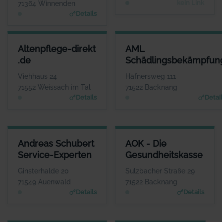
kein Link
71364 Winnenden
Details
ALTENPFLEGE-DIREKT .DE
AML SCHÄDLINGSBEKÄMPFU
Altenpflege-direkt
AML
ANSPRECHPARTNER
ANSPRECHPARTN
.de
Schädlingsbekämpfun
Frau Krisztina
Herr Adrian Mach
Mieszkalski
WEBSI
Viehhaus 24
Häfnersweg 111
www.aml-schaedlingsbekaem
WEBSITE
71552 Weissach im Tal
71522 Backnang
pfung.de
www.altenpflege-direkt.
Details
Detai
de
ANDREAS SCHUBERT SERVICE-EXPERTEN
AOK - DIE GESUNDHEITSKASS
Andreas Schubert
AOK - Die
ANSPRECHPARTNER
ANSPRECHPARTNE
Service-Experten
Gesundheitskasse
Herr Andreas Schubert
Herr Dominik Pary
WEBSITE
WEBSIT
Ginsterhalde 20
Sulzbacher Straße 29
www.habenseite.de
www.aok.de/bw
71549 Auenwald
71522 Backnang
Details
Details