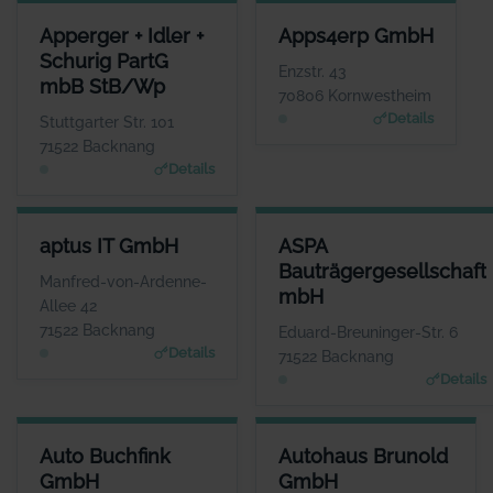
APPERGER + IDLER + SCHURIG PARTG MBB STB/WP
APPS4ERP GMBH
Apperger + Idler +
Apps4erp GmbH
ANSPRECHPARTNER
ANSPRECHPARTNER
Schurig PartG
Frau Simone Apperger-Fichtner
Herr Thomas
Enzstr. 43
mbB StB/Wp
Schmischke
WEBSITE
70806 Kornwestheim
www.apperger-idler.de
WEBSITE
Details
Stuttgarter Str. 101
www.appsin.de
71522 Backnang
Details
APTUS IT GMBH
ASPA BAUTRÄGERGESELLSCH
aptus IT GmbH
ASPA
ANSPRECHPARTNER
ANSPRECHP
Bauträgergesellschaft
Herr Reinhard Mayer
Herr Andreas B
Manfred-von-Ardenne-
mbH
WEBSITE
W
Allee 42
www.aptus.de
www.aspa-
71522 Backnang
Eduard-Breuninger-Str. 6
Details
71522 Backnang
Details
AUTO BUCHFINK GMBH
AUTOHAUS BRUNOLD GMBH
Auto Buchfink
Autohaus Brunold
ANSPRECHPARTNER
ANSPRECHPARTNER
GmbH
GmbH
Herr Lothar Buchfink
Herr Günther Uhrich