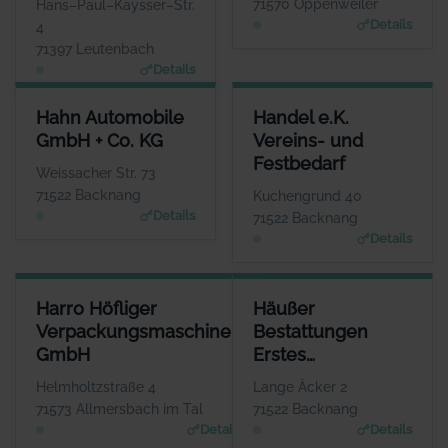
71570 Oppenweiler
Hans–Paul–Kaysser–Str.
Details
4
71397 Leutenbach
Details
HAHN AUTOMOBILE GMBH + CO. KG
HANDEL E.K. VEREINS- UND 
Hahn Automobile
Handel e.K.
ANSPRECHPARTNER
ANSPREC
GmbH + Co. KG
Vereins- und
Herr Frank Stotz
Herr Ti
Festbedarf
WEBSITE
Weissacher Str. 73
www.hahn-automobile.de
www.handel-vereins
71522 Backnang
Kuchengrund 40
Details
71522 Backnang
Details
HARRO HÖFLIGER VERPACKUNGSMASCHINEN GMBH
HÄUSSER BESTATTUNGEN ER
Harro Höfliger
Häußer
ANSPRECHPARTNER
Verpackungsmaschinen
Bestattungen
Herr Markus Höfliger
GmbH
Erstes
WEBSITE
www.hoefliger.de
Backnanger
Helmholtzstraße 4
Lange Äcker 2
Bestattungsinstitut
71573 Allmersbach im Tal
71522 Backnang
Details
Details