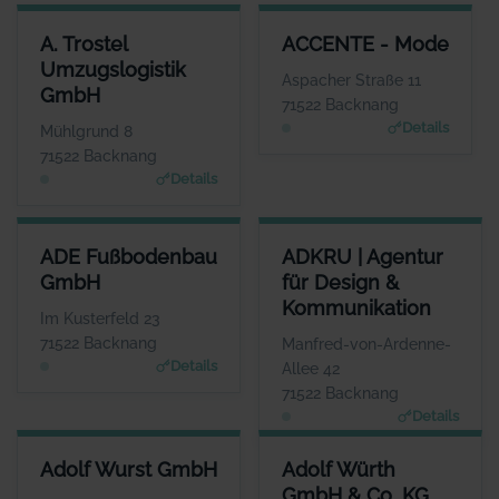
A. TROSTEL UMZUGSLOGISTIK GMBH
ACCENTE - MODE
A. Trostel
ACCENTE - Mode
ANSPRECHPARTNER
ANSPRECHPARTNER
Umzugslogistik
Frau Corinna Trostel
Frau Sigrid Göttlich
Aspacher Straße 11
GmbH
WEBSITE
WEBSITE
71522 Backnang
www.trostel.eu
www.accente-mode.co
Details
Mühlgrund 8
m
71522 Backnang
Details
ADE FUSSBODENBAU GMBH
ADKRU | AGENTUR FÜR DESI
ADE Fußbodenbau
ADKRU | Agentur
ANSPRECHPARTNER
GmbH
für Design &
Frau Silke Ade
Kommunikation
WEBSITE
Im Kusterfeld 23
www.adegmbh.de
71522 Backnang
Manfred-von-Ardenne-
Details
Allee 42
71522 Backnang
Details
ADOLF WURST GMBH
ADOLF WÜRTH GMBH & CO. K
Adolf Wurst GmbH
Adolf Würth
ANSPRECHPARTNER
GmbH & Co. KG