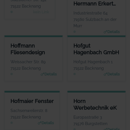
Hermann Erkert
WEBSITE
71522 Backnang
Keine Website hinterlegt
GmbH
kein Link
Industriestraße 64
71560 Sulzbach an der
Murr
Details
HOFFMANN FLIESENDESIGN
HOFGUT HAGENBACH GMBH
Hoffmann
Hofgut
ANSPRECHPARTNER
ANSPRECHPARTNER
Fliesendesign
Hagenbach GmbH
Herr Bernd Hoffmann
Herr Matthias Wurche
WEBSITE
WEBSITE
Weissacher Str. 89
Hofgut Hagenbach 1
www.hoffmann-fliesen.de
www.hofgut-hagenbach.de
71522 Backnang
71522 Backnang
Details
Details
HOFMAIER FENSTER
HORN WERBETECHNIK EK
Hofmaier Fenster
Horn
ANSPRECHPARTNER
ANSPRECHPARTNER
Werbetechnik eK
Herr Herbert
Herr Thomas Horn
Sachsenweilerstr. 8
Hofmaier
WEBSITE
71522 Backnang
Europastraße 3
www.horn-werbetechni
WEBSITE
Details
71576 Burgstetten
k.de
www.hofmaier-fenster.
Details