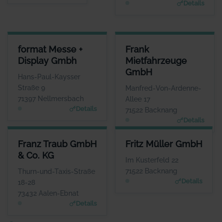
Details
FORMAT MESSE + DISPLAY GMBH
FRANK MIETFAHRZEUGE GMB
format Messe +
Frank
ANSPRECHPARTNER
ANSPRECHPARTNE
Display Gmbh
Mietfahrzeuge
Frau Miriam Görner
Frau Janine Fran
GmbH
WEBSITE
WEBSIT
Hans-Paul-Kaysser
www.formatdisplay.de
www.frank-mietfahrzeuge.de
Straße 9
Manfred-Von-Ardenne-
71397 Nellmersbach
Allee 17
Details
71522 Backnang
Details
FRANZ TRAUB GMBH & CO. KG
FRITZ MÜLLER GMBH
Franz Traub GmbH
Fritz Müller GmbH
ANSPRECHPARTNER
ANSPRECHPARTNER
& Co. KG
Herr Tobias Zehnder
Herr Manfred Böhret
Im Kusterfeld 22
WEBSITE
WEBSITE
71522 Backnang
Thurn-und-Taxis-Straße
www.franz-traub.de
www.fritzmueller.biz
Details
18-28
73432 Aalen-Ebnat
Details