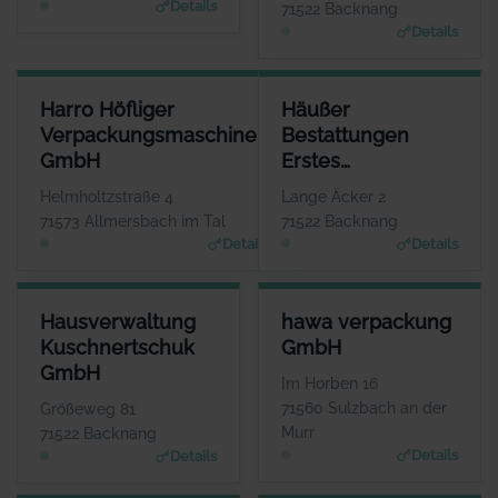
Details
71522 Backnang
Details
HARRO HÖFLIGER VERPACKUNGSMASCHINEN GMBH
HÄUSSER BESTATTUNGEN ER
Harro Höfliger
Häußer
ANSPRECHPARTNER
Verpackungsmaschinen
Bestattungen
Herr Markus Höfliger
GmbH
Erstes
WEBSITE
www.hoefliger.de
Backnanger
Helmholtzstraße 4
Lange Äcker 2
Bestattungsinstitut
71573 Allmersbach im Tal
71522 Backnang
Details
Details
HAUSVERWALTUNG KUSCHNERTSCHUK GMBH
HAWA VERPACKUNG GMBH
Hausverwaltung
hawa verpackung
ANSPRECHPARTNER
ANSPRECHPARTNER
Kuschnertschuk
GmbH
Frau Christine Kuschnertschuk
Herr Aaron Ceskutti
GmbH
WEBSITE
WEBSITE
Im Horben 16
Www.Kuschnertschuk.de
www.hawa-verpackung.d
71560 Sulzbach an der
Größeweg 81
e
Murr
71522 Backnang
Details
Details