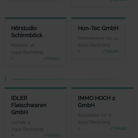
de
HÖRSTUDIO SCHIRMBÖCK
HUN-TEC GMBH
Hörstudio
Hun-Tec GmbH
ANSPRECHPARTNER
ANSPRECHPARTNER
Schirmböck
Frau Anne
Herr Tamas Gauder
Hohenheimer Str. 41
Schirmböck
WEBSITE
71522 Backnang
Marktstr. 28
www.hun-tec.de
WEBSITE
Details
71522 Backnang
www.hoerstudio-schirm
Details
boeck.de
I
IDLER FLEISCHWAREN GMBH
IMMO HOCH 2 GMBH
IDLER
IMMO HOCH 2
ANSPRECHPARTNER
ANSPRECHPARTNER
Fleischwaren
GmbH
Herr Eberhart Idler
Herr Marcel
GmbH
Goncalves
WEBSITE
Schöntaler Str. 6
www.idler.de
WEBSITE
71522 Backnang
Lechstr. 5
www.immo-hoch-2.de
Details
71522 Backnang
Details