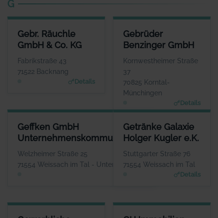
G
GEBR. RÄUCHLE GMBH & CO. KG
GEBRÜDER BENZINGER GMBH
Gebr. Räuchle
Gebrüder
ANSPRECHPARTNER
ANSPRECHPARTNER
GmbH & Co. KG
Benzinger GmbH
Herr Maximilian Räuchle
Herr Patrik Diewald
WEBSITE
WEBSITE
Fabrikstraße 43
Kornwestheimer Straße
www.raeuchle.com
www.gebrueder-benzinger.d
71522 Backnang
37
e
Details
70825 Korntal-
Münchingen
Details
GEFFKEN GMBH UNTERNEHMENSKOMMUNIKATION
GETRÄNKE GALAXIE HOLGER K
Geffken GmbH
Getränke Galaxie
ANSPRECHPARTNER
ANSPRE
Unternehmenskommunikation
Holger Kugler e.K.
Herr Thomas Geffken
Herr Hol
WEBSITE
Welzheimer Straße 25
Stuttgarter Straße 76
www.geffken.net
www.getraenke-g
71554 Weissach im Tal - Unterweissach
71554 Weissach im Tal
Details
Details
GEWERBLICHE SCHULE BACKNANG
GH IMMOBILIEN- UND FINAN