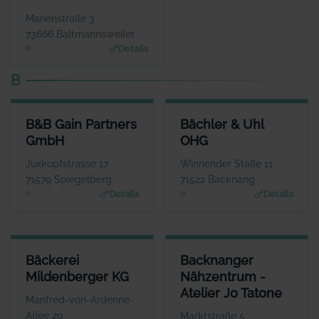
www.joepenas.com
Marienstraße 3
73666 Baltmannsweiler
Details
B
B&B GAIN PARTNERS GMBH
BÄCHLER & UHL OHG
B&B Gain Partners
Bächler & Uhl
ANSPRECHPARTNER
ANSPRECHPARTNER
GmbH
OHG
Herr Hans Günter Lind
Herr Andreas Uhl
WEBSITE
WEBSITE
Juxkopfstrasse 17
Winnender Staße 11
www.bb-gain.eu
www.allianz.de
71579 Spiegelberg
71522 Backnang
Details
Details
BÄCKEREI MILDENBERGER KG
BACKNANGER NÄHZENTRUM - 
Bäckerei
Backnanger
ANSPRECHPARTNER
Mildenberger KG
Nähzentrum -
Herr Bernd Mildenberger
Herr
Atelier Jo Tatone
WEBSITE
Manfred-von-Ardenne-
www.mildenberger.eu
K
Allee 20
Marktstraße 5