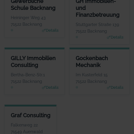
Gewerbliche
GH Immobilien-
ANSPRECHPARTNER
ANSPRE
Schule Backnang
und
Frau Isolde Fleuchaus
Herr G
Finanzbetreuung
WEBSITE
Heininger Weg 43
www.gs-bk.de
www.gh-immo-
71522 Backnang
Stuttgarter Straße 139
Details
71522 Backnang
Details
GILLY IMMOBILIEN CONSULTING
GOCKENBACH MECHANIK
GILLY Immobilien
Gockenbach
ANSPRECHPARTNER
ANSPRECHPARTNER
Consulting
Mechanik
Herr Marcel Gilly
Frau Barbara Braun
WEBSITE
WEBSITE
Bertha-Benz-Str.1
Im Kusterfeld 15
www.gilly-immobilien.de
www.gockenbach-faess
71522 Backnang
71522 Backnang
er.de
Details
Details
GRAF CONSULTING
Graf Consulting
ANSPRECHPARTNER
Herr Charley Graf
Falkenweg 22
WEBSITE
71549 Auenwald