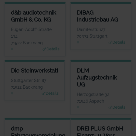
D&B AUDIOTECHNIK GMBH & CO. KG
DIBAG INDUSTRIEBAU AG
d&b audiotechnik
DIBAG
ANSPRECHPARTNER
ANSPRECHPARTNER
GmbH & Co. KG
Industriebau AG
Herr Amnon Harman
Herr Peter Vassholz
WEBSITE
WEBSITE
Eugen-Adolff-Straße
Daimlerstr. 127
www.dbaudio.com
www.dibag.de
134
70372 Stuttgart
Details
71522 Backnang
Details
DIE STEINWERKSTATT
DLM AUFZUGSTECHNIK UG
Die Steinwerkstatt
DLM
ANSPRECHPARTNER
ANSPRECHPARTNER
Aufzugstechnik
Herr Axel Groß
Herr Thorsten
Stuttgarter Str. 87
UG
Lehmann
WEBSITE
71522 Backnang
www.gross-steinwerkst
WEBSITE
Details
Herzogstraße 32
att.de
www.dlm-aufzugstechnik.
71546 Aspach
de
Details
DMP FAHRZEUGVEREDELUNG
DREI PLUS GMBH FINANZ- U. 
dmp
DREI PLUS GmbH
ANSPRECHPARTNER
ANSPR
Fahrzeugveredelung
Finanz- u. Vers.