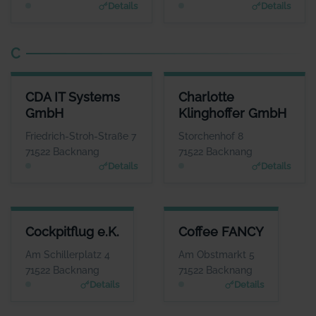
Details
Details
C
CDA IT SYSTEMS GMBH
CHARLOTTE KLINGHOFFER G
CDA IT Systems
Charlotte
ANSPRECHPARTNER
ANSPRECHPART
GmbH
Klinghoffer GmbH
Herr Johannes Enge
Frau Charlotte Klinghof
WEBSITE
WEBS
Friedrich-Stroh-Straße 7
Storchenhof 8
www.cda-it-system.de
www.zur-ruhe.
71522 Backnang
71522 Backnang
Details
Details
COCKPITFLUG E.K.
COFFEE FANCY
Cockpitflug e.K.
Coffee FANCY
ANSPRECHPARTNER
ANSPRECHPARTNER
Herr Carsten Hansen
Herr Daniel Mendes
Am Schillerplatz 4
Am Obstmarkt 5
WEBSITE
WEBSITE
71522 Backnang
71522 Backnang
www.cockpitflug.de
www.coffee-fancy.de
Details
Details