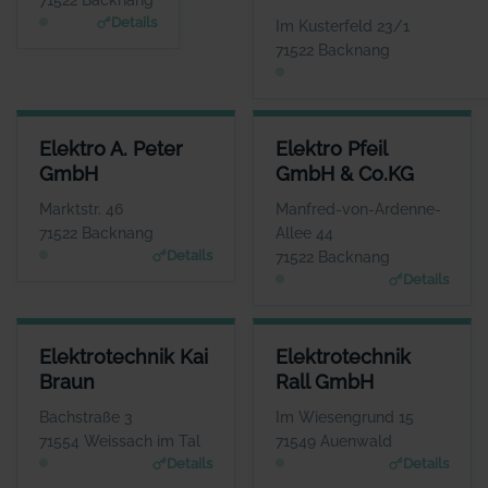
www.wuerttembergisch
Details
Im Kusterfeld 23/1
e.de/versicherungen/e
71522 Backnang
blen.gmbh
ELEKTRO A. PETER GMBH
ELEKTRO PFEIL GMBH & CO.K
Elektro A. Peter
Elektro Pfeil
ANSPRECHPARTNER
ANSPRECHPARTNE
GmbH
GmbH & Co.KG
Herr Heiko und Ralf
Herr Steffen Pfei
Peter
WEBSIT
Marktstr. 46
Manfred-von-Ardenne-
www.elektro-pfeil.com
WEBSITE
71522 Backnang
Allee 44
www.elektro-apeter.de
Details
71522 Backnang
Details
ELEKTROTECHNIK KAI BRAUN
ELEKTROTECHNIK RALL GMBH
Elektrotechnik Kai
Elektrotechnik
ANSPRECHPARTNER
ANSPRECHPARTNER
Braun
Rall GmbH
Frau Franziska Braun
Herr Andre Kengerter
WEBSITE
WEBSITE
Bachstraße 3
Im Wiesengrund 15
Www.elektrotechnik-kb.de
www.elektrotechnik-rall.de
71554 Weissach im Tal
71549 Auenwald
Details
Details