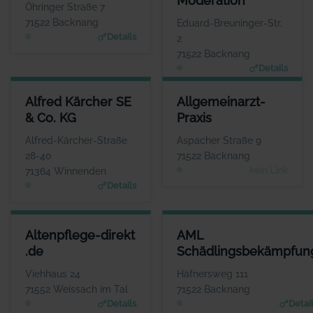
Moderation
WEBSITE
Öhringer Straße 7
www.tanzschule-backnang.de
www.Akademie-fuer-Systemis
71522 Backnang
Eduard-Breuninger-Str.
Details
2
71522 Backnang
Details
ALFRED KÄRCHER SE & CO. KG
ALLGEMEINARZT-PRAXIS
Alfred Kärcher SE
Allgemeinarzt-
ANSPRECHPARTNER
ANSPRECHPARTNER
& Co. KG
Praxis
Herr Hartmut Jenner
Frau Susanne Thies-
Tenschert
WEBSITE
Alfred-Kärcher-Straße
Aspacher Straße 9
www.de.kaercher.com
WEBSITE
28-40
71522 Backnang
Keine Website hinterlegt
kein Link
71364 Winnenden
Details
ALTENPFLEGE-DIREKT .DE
AML SCHÄDLINGSBEKÄMPFU
Altenpflege-direkt
AML
ANSPRECHPARTNER
ANSPRECHPARTN
.de
Schädlingsbekämpfun
Frau Krisztina
Herr Adrian Mach
Mieszkalski
WEBSI
Viehhaus 24
Häfnersweg 111
www.aml-schaedlingsbekaem
WEBSITE
71552 Weissach im Tal
71522 Backnang
pfung.de
www.altenpflege-direkt.
Details
Detai
de