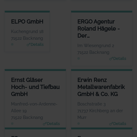
ELPO GMBH
ERGO AGENTUR ROLAND HÄGE
ELPO GmbH
ERGO Agentur
ANSPRECHPARTNER
Roland Hägele -
Herr Uwe Junk
Kuchengrund 18
Der
WEBSITE
71522 Backnang
www.elpo.de
Unternehmer-
Details
Im Wiesengrund 2
Berater
71522 Backnang
Details
ERNST GLÄSER HOCH- UND TIEFBAU GMBH
ERWIN RENZ METALLWARENFA
Ernst Gläser
Erwin Renz
ANSPRECHPARTNER
Hoch- und Tiefbau
Metallwarenfabrik
Herr Ulrich Gläser
GmbH
GmbH & Co. KG
WEBSITE
www.ernst-glaeser.de
Manfred-von-Ardenne-
Boschstraße 3
Allee 19
71737 Kirchberg an der
71522 Backnang
Murr
Details
Details
ES ELEKTROSYSTEME GMBH
EUGEN HACKENSCHUH E. K.