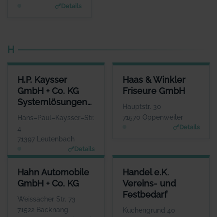
www.grafconsulting.eu
Details
H
H.P. KAYSSER GMBH + CO. KG SYSTEMLÖSUNGEN IN METALL
HAAS & WINKLER FRISEURE 
H.P. Kaysser
Haas & Winkler
ANSPRECHPARTNER
ANSPRECHPART
GmbH + Co. KG
Friseure GmbH
Herr Thomas Kaysser
Frau Rebacca H
Systemlösungen
WEBSITE
WEBS
Hauptstr. 30
www.haas-winkler-friseure
www.kaysser.de
in Metall
71570 Oppenweiler
Hans–Paul–Kaysser–Str.
Details
4
71397 Leutenbach
Details
HAHN AUTOMOBILE GMBH + CO. KG
HANDEL E.K. VEREINS- UND 
Hahn Automobile
Handel e.K.
ANSPRECHPARTNER
ANSPREC
GmbH + Co. KG
Vereins- und
Herr Frank Stotz
Herr Ti
Festbedarf
WEBSITE
Weissacher Str. 73
www.hahn-automobile.de
www.handel-vereins
71522 Backnang
Kuchengrund 40