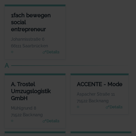
1FACH BEWEGEN SOCIAL ENTREPRENEUR
1fach bewegen
ANSPRECHPARTNER
social
Herr Volker Wieland
entrepreneur
WEBSITE
www.1fach-bewegen.de
Johannisstraße 6
66111 Saarbrücken
Details
A
A. TROSTEL UMZUGSLOGISTIK GMBH
ACCENTE - MODE
A. Trostel
ACCENTE - Mode
ANSPRECHPARTNER
ANSPRECHPARTNER
Umzugslogistik
Frau Corinna Trostel
Frau Sigrid Göttlich
Aspacher Straße 11
GmbH
WEBSITE
WEBSITE
71522 Backnang
www.trostel.eu
www.accente-mode.co
Details
Mühlgrund 8
m
71522 Backnang
Details