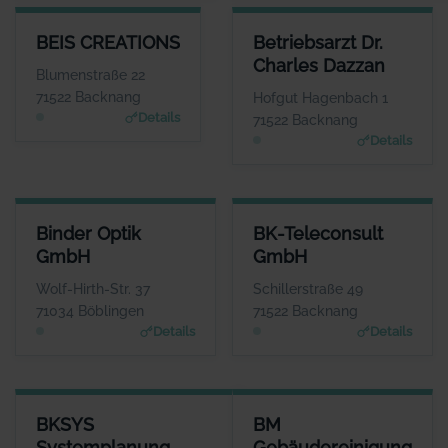
BEIS CREATIONS
BETRIEBSARZT DR. CHARLES 
BEIS CREATIONS
Betriebsarzt Dr.
ANSPRECHPARTNER
ANSPRECHP
Charles Dazzan
Herr Georg Beis
Herr Charles 
Blumenstraße 22
WEBSITE
W
71522 Backnang
Hofgut Hagenbach 1
www.beis-creations.co
www.hausarztpraxis-backn
Details
71522 Backnang
m
Details
BINDER OPTIK GMBH
BK-TELECONSULT GMBH
Binder Optik
BK-Teleconsult
ANSPRECHPARTNER
ANSPRECHPARTNER
GmbH
GmbH
Herr Helmut Baur
Herr Martin Götzer
WEBSITE
WEBSITE
Wolf-Hirth-Str. 37
Schillerstraße 49
www.binder-optik.de
www.bk-teleconsult.de
71034 Böblingen
71522 Backnang
Details
Details
BKSYS SYSTEMPLANUNG SYSTEMHAUS FÜR ANWENDUNGSSOF
BM GEBÄUDEREINIGUNG
BKSYS
BM
ANSPRECHPARTNER
ANSPRECHPA
Systemplanung
Gebäudereinigung