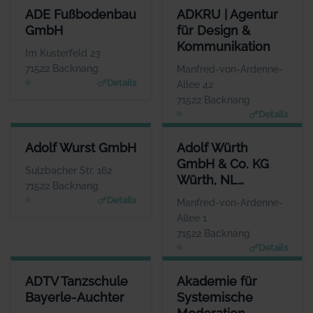
ADE FUSSBODENBAU GMBH
ADKRU | AGENTUR FÜR DESI
ADE Fußbodenbau
ADKRU | Agentur
ANSPRECHPARTNER
GmbH
für Design &
Frau Silke Ade
Kommunikation
WEBSITE
Im Kusterfeld 23
www.adegmbh.de
71522 Backnang
Manfred-von-Ardenne-
Details
Allee 42
71522 Backnang
Details
ADOLF WURST GMBH
ADOLF WÜRTH GMBH & CO. K
Adolf Wurst GmbH
Adolf Würth
ANSPRECHPARTNER
GmbH & Co. KG
Herr Mario Bay
Sulzbacher Str. 162
Würth, NL
WEBSITE
71522 Backnang
www.badforumbacknan
Backnang
Details
Manfred-von-Ardenne-
g.de
Allee 1
71522 Backnang
Details
ADTV TANZSCHULE BAYERLE-AUCHTER
AKADEMIE FÜR SYSTEMISCHE
ADTV Tanzschule
Akademie für
ANSPRECHPARTNER
ANSPR
Bayerle-Auchter
Systemische
Herr Raphael Auchter
Frau Mic