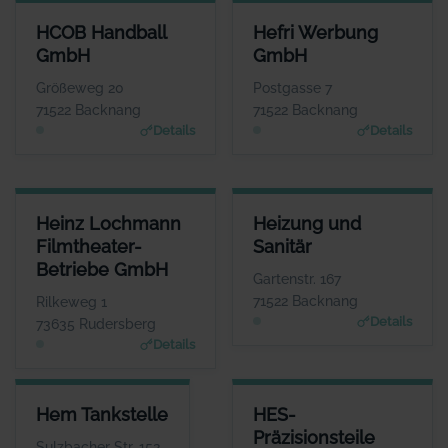
HCOB HANDBALL GMBH
HEFRI WERBUNG GMBH
HCOB Handball
Hefri Werbung
ANSPRECHPARTNER
ANSPRECHPARTNER
GmbH
GmbH
Herr Markus Mandlik
Herr Werner Stroh
WEBSITE
WEBSITE
Größeweg 20
Postgasse 7
www.hcob.de
www.bkz.de
71522 Backnang
71522 Backnang
Details
Details
HEINZ LOCHMANN FILMTHEATER-BETRIEBE GMBH
HEIZUNG UND SANITÄR
Heinz Lochmann
Heizung und
ANSPRECHPARTNER
ANSPRECHPARTNER
Filmtheater-
Sanitär
Herr Heinz Lochmann
Herr Karl Mayer
Betriebe GmbH
WEBSITE
WEBSITE
Gartenstr. 167
www.filmtheaterbetriebe.de
www.heizungs-mayer.d
71522 Backnang
Rilkeweg 1
e
Details
73635 Rudersberg
Details
HEM TANKSTELLE
HES-PRÄZISIONSTEILE HERM
Hem Tankstelle
HES-
ANSPRECHPARTNER
AN
Präzisionsteile
Herr Berrak Özcan
Sulzbacher Str. 152