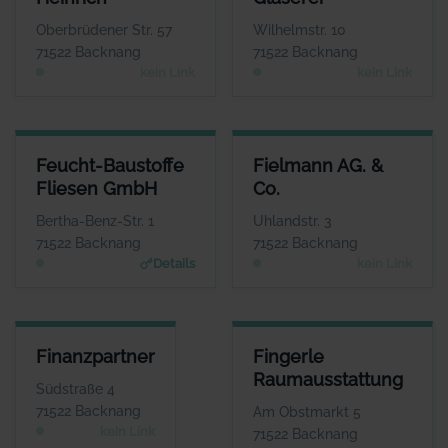
Herr Jürgen Heinrich
Herr Jörg Fahrbach
WEBSITE
WEBSITE
Oberbrüdener Str. 57
Wilhelmstr. 10
Keine Website hinterlegt
Keine Website hinterlegt
71522 Backnang
71522 Backnang
kein Link
kein Link
FEUCHT-BAUSTOFFE FLIESEN GMBH
FIELMANN AG. & CO.
Feucht-Baustoffe
Fielmann AG. &
ANSPRECHPARTNER
ANSPRECHPARTNER
Fliesen GmbH
Co.
Herr Volker Nasser
Herr Andreas
Kitschke
WEBSITE
Bertha-Benz-Str. 1
Uhlandstr. 3
www.feucht-backnang.de
WEBSITE
71522 Backnang
71522 Backnang
Keine Website hinterlegt
Details
kein Link
FINANZPARTNER
FINGERLE RAUMAUSSTATTUN
Finanzpartner
Fingerle
ANSPRECHPARTNER
ANSPRECHPARTNE
Raumausstattung
Herr Werner Grau
Frau Heike Fingerl
Südstraße 4
WEBSITE
WEBSIT
71522 Backnang
Am Obstmarkt 5
www.fingerle-raumausstattun
Keine Website hinterlegt
kein Link
71522 Backnang
g.de