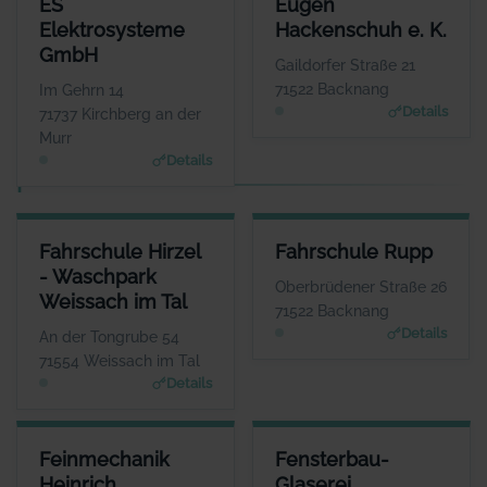
ES
Eugen
ANSPRECHPARTNER
ANSPRECHPARTNER
Elektrosysteme
Hackenschuh e. K.
Herr Espen Wilhelm
Herr Alexander
GmbH
Eckstein
WEBSITE
Gaildorfer Straße 21
www.es-elektrosysteme.d
WEBSITE
71522 Backnang
Im Gehrn 14
e
www.hackenschuh.eu
Details
71737 Kirchberg an der
Murr
Details
F
FAHRSCHULE HIRZEL - WASCHPARK WEISSACH IM TAL
FAHRSCHULE RUPP
Fahrschule Hirzel
Fahrschule Rupp
ANSPRECHPARTNER
ANSPRECHPARTNER
- Waschpark
Herr Timo Hirzel
Herr Andreas Rupp
Oberbrüdener Straße 26
Weissach im Tal
WEBSITE
WEBSITE
71522 Backnang
www.fahrschule-hirzel.de; www.waschparkweissachim
www.fahrschule-rupp.d
Details
An der Tongrube 54
tal.de
e
71554 Weissach im Tal
Details
FEINMECHANIK HEINRICH
FENSTERBAU-GLASEREI
Feinmechanik
Fensterbau-
ANSPRECHPARTNER
ANSPRECHPARTNER
Heinrich
Glaserei