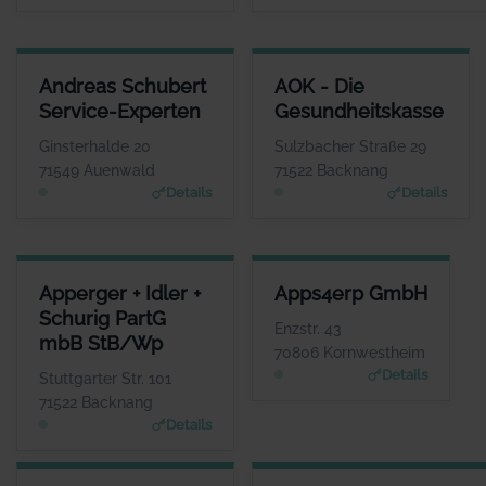
ANDREAS SCHUBERT SERVICE-EXPERTEN
AOK - DIE GESUNDHEITSKASS
Andreas Schubert
AOK - Die
ANSPRECHPARTNER
ANSPRECHPARTNE
Service-Experten
Gesundheitskasse
Herr Andreas Schubert
Herr Dominik Pary
WEBSITE
WEBSIT
Ginsterhalde 20
Sulzbacher Straße 29
www.habenseite.de
www.aok.de/bw
71549 Auenwald
71522 Backnang
Details
Details
APPERGER + IDLER + SCHURIG PARTG MBB STB/WP
APPS4ERP GMBH
Apperger + Idler +
Apps4erp GmbH
ANSPRECHPARTNER
ANSPRECHPARTNER
Schurig PartG
Frau Simone Apperger-Fichtner
Herr Thomas
Enzstr. 43
mbB StB/Wp
Schmischke
WEBSITE
70806 Kornwestheim
www.apperger-idler.de
WEBSITE
Details
Stuttgarter Str. 101
www.appsin.de
71522 Backnang
Details