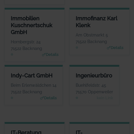
IMMOBILIEN KUSCHNERTSCHUK GMBH
IMMOFINANZ KARL KLENK
Immobilien
Immofinanz Karl
ANSPRECHPARTNER
ANSPRECHPARTNER
Kuschnertschuk
Klenk
Herr Nikolai Kuschnertschuk
Herr Karl Klenk
GmbH
WEBSITE
WEBSITE
Am Obstmarkt 5
www.kuschnertschuk.de
www.klenk-immofinanz.d
71522 Backnang
Hornbergstr. 24
e
Details
71522 Backnang
Details
INDY-CART GMBH
INGENIEURBÜRO
Indy-Cart GmbH
Ingenieurbüro
ANSPRECHPARTNER
ANSPRECHPARTNER
Herr Michele
Herr Gerhard Kipf
Beim Erlenwäldchen 14
Buehlfeldstr. 45
Ciuffreda
WEBSITE
71522 Backnang
71570 Oppenweiler
Keine Website hinterlegt
WEBSITE
Details
kein Link
www.indy-cart.de
IT-BERATUNG JOACHIM BRATKE GMBH
IT-SYSTEMLÖSUNGEN
IT-Beratung
IT-