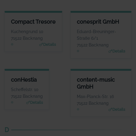
COMPACT TRESORE
CONESPRIT GMBH
Compact Tresore
conesprit GmbH
ANSPRECHPARTNER
ANSPRECHPARTNER
Frau Julia Teller
Herr Roman
Kuchengrund 10
Eduard-Breuninger-
Douverne
WEBSITE
71522 Backnang
Straße 6/1
www.compact-tresore.
WEBSITE
Details
71522 Backnang
de
www.conesprit.de
Details
CONHESTIA
CONTENT-MUSIC GMBH
conHestia
content-music
ANSPRECHPARTNER
ANSPRECHPARTNER
GmbH
Herr Manfred
Herr Josh Kochhann
Scheffelstr. 10
Wasserberg
WEBSITE
71522 Backnang
Max-Planck-Str. 16
www.content-music.de
WEBSITE
Details
71522 Backnang
www.conhestia.de
Details
D