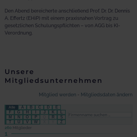
Den Abend bereicherte anschließend Prof. Dr. Dr. Dennis
A. Effertz (EHiP) mit einem praxisnahen Vortrag zu
gesetzlichen Schulungspflichten – von AGG bis KI-
Verordnung.
Unsere
Mitgliedsunternehmen
Mitglied werden
-
Mitgliedsdaten ändern
A
B
C
D
E
Alle
F
G
H
I
J
K
L
M
N
O
P
Q
R
S
T
U
V
W
X
Y
Z
260
Mitglieder
1