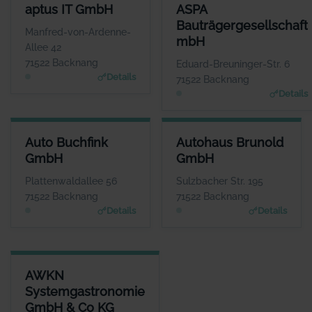
APTUS IT GMBH
ASPA BAUTRÄGERGESELLSCH
aptus IT GmbH
ASPA
ANSPRECHPARTNER
ANSPRECHP
Bauträgergesellschaft
Herr Reinhard Mayer
Herr Andreas B
Manfred-von-Ardenne-
mbH
WEBSITE
W
Allee 42
www.aptus.de
www.aspa-
71522 Backnang
Eduard-Breuninger-Str. 6
Details
71522 Backnang
Details
AUTO BUCHFINK GMBH
AUTOHAUS BRUNOLD GMBH
Auto Buchfink
Autohaus Brunold
ANSPRECHPARTNER
ANSPRECHPARTNER
GmbH
GmbH
Herr Lothar Buchfink
Herr Günther Uhrich
WEBSITE
WEBSITE
Plattenwaldallee 56
Sulzbacher Str. 195
www.auto-buchfink.de
www.brunold.de
71522 Backnang
71522 Backnang
Details
Details
AWKN SYSTEMGASTRONOMIE GMBH & CO KG
AWKN
ANSPRECHPARTNER
Systemgastronomie
Herr Hrisowalantis Betikis
GmbH & Co KG
WEBSITE