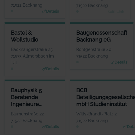
71522 Backnang
71522 Backnang
Details
kein Link
BASTEL & WOLLSTUDIO
BAUGENOSSENSCHAFT BACK
Bastel &
Baugenossenschaft
ANSPRECHPARTNER
ANSPRECHP
Wollstudio
Backnang eG
Frau Andrea Klink
Herr Raphael 
WEBSITE
W
Backnangerstraße 25
Röntgenstraße 40
www.mein-wollstudio.d
www.baug
71573 Allmersbach im
71522 Backnang
e
Details
Tal
Details
BAUPHYSIK 5 BERATENDE INGENIEURE PARTGMBB
BCB BETEILIGUNGSGESELLSC
Bauphysik 5
BCB
ANSPRECHPARTNER
Beratende
Beteiligungsgesellscha
Herr Steffen Blessing
Ingenieure
mbH Studieninstitut
WEBSITE
www.bauphysik5.de
PartGmbB
Blumenstraße 22
Willy-Brandt-Platz 2
71522 Backnang
71522 Backnang
Details
Deta