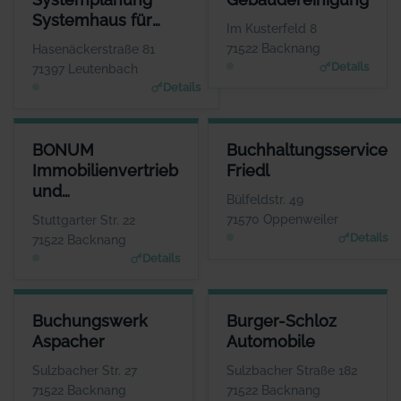
Herr Tihomir
Herr Bernd Kr
Systemhaus für
Beganovic
WE
Im Kusterfeld 8
www.bksys-systemplanun
Anwendungssoftware
WEBSITE
71522 Backnang
Hasenäckerstraße 81
www.bmreinigung.de
Details
71397 Leutenbach
Details
BONUM IMMOBILIENVERTRIEB UND PROJEKTENTWICKLUNG GM
BUCHHALTUNGSSERVICE FRIE
BONUM
Buchhaltungsservice
ANSPRECHPARTN
ANSPRECHPARTN
Immobilienvertrieb
Friedl
Herr Jens Fisch
Frau Ingrid Fri
und
WEBSI
WEBSI
Bülfeldstr. 49
www.bonum-immobilien.d
www.bbsfriedl.d
Projektentwicklung
71570 Oppenweiler
Stuttgarter Str. 22
GmbH
Details
71522 Backnang
Details
BUCHUNGSWERK ASPACHER
BURGER-SCHLOZ AUTOMOBIL
Buchungswerk
Burger-Schloz
ANSPRECHPARTNER
ANSPRECHPARTNE
Aspacher
Automobile
Frau Isabel Aspacher
Herr Wolfgang Lin
WEBSITE
WEBSIT
Sulzbacher Str. 27
Sulzbacher Straße 182
www.aspacher-buchungsw
www.burgerschloz.de
71522 Backnang
71522 Backnang
erk.de