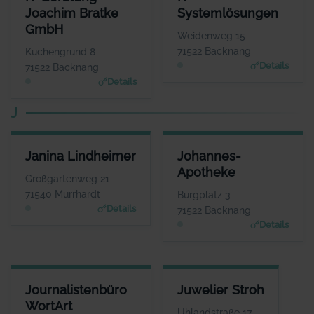
ANSPRECHPARTNER
ANSPRECHPARTNER
Joachim Bratke
Systemlösungen
Herr Joachim Bratke
Herr Jürgen
GmbH
Lehmann
WEBSITE
Weidenweg 15
www.kabelinternetberatung.de
WEBSITE
71522 Backnang
Kuchengrund 8
www.itsystemloesunge
Details
71522 Backnang
n.de
Details
J
JANINA LINDHEIMER
JOHANNES-APOTHEKE
Janina Lindheimer
Johannes-
ANSPRECHPARTNER
ANSPRECHPARTNER
Apotheke
Frau Janina
Herr Thomas Förster
Großgartenweg 21
Lindheimer
WEBSITE
71540 Murrhardt
Burgplatz 3
www.johannes-apothek
WEBSITE
Details
71522 Backnang
e.eu
www.lindheimer.aktuell
Details
-verein.de
JOURNALISTENBÜRO WORTART
JUWELIER STROH
Journalistenbüro
Juwelier Stroh
ANSPRECHPARTNER
ANSPRECHPARTNER
WortArt
Frau Birgit Schneider
Herr Götz Stroh
Uhlandstraße 17