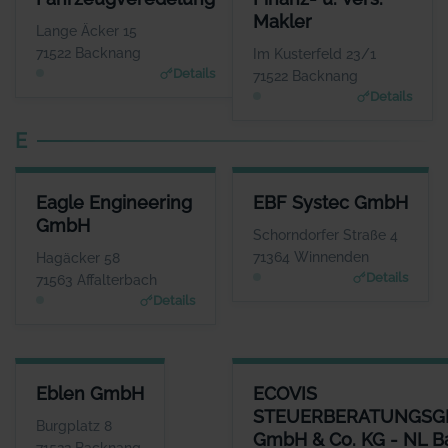
Herr Dominic Pedersen
Herr And
Makler
WEBSITE
Lange Äcker 15
www.dmp-fahrzeugveredel
www.dre
71522 Backnang
Im Kusterfeld 23/1
ung.de
Details
71522 Backnang
Details
E
EAGLE ENGINEERING GMBH
EBF SYSTEC GMBH
Eagle Engineering
EBF Systec GmbH
ANSPRECHPARTNER
ANSPRECHPARTNER
GmbH
Herr Max Adler
Herr Dieter Ebel
Schorndorfer Straße 4
WEBSITE
WEBSITE
71364 Winnenden
Hagäcker 58
www.Eagleengineering.de
www.ebf.net
Details
71563 Affalterbach
Details
EBLEN GMBH
ECOVIS STEUERBERATUNGSGE
Eblen GmbH
ECOVIS
ANSPRECHPARTNER
STEUERBERATUNGSG
Herr Holger Krauss
Burgplatz 8
GmbH & Co. KG - NL 
WEBSITE
71522 Backnang