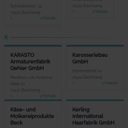
WEBSITE
WEBSITE
71522 Backnang
Schönblickstr. 14
www.wortart-texte.de
www.juwelier-stroh.de
Details
71522 Backnang
Details
K
KARASTO ARMATURENFABRIK OEHLER GMBH
KAROSSERIEBAU GMBH
KARASTO
Karosseriebau
ANSPRECHPARTNER
ANSPRECHPARTNER
Armaturenfabrik
GmbH
Frau Carola Reese
Herr Romy Fritz
Oehler GmbH
WEBSITE
WEBSITE
Hummelbühl 10
www.karasto.de
www.fritz-karosserieba
71522 Backnang
Manfred-von-Ardenne-
u.de
Details
Allee 27
71522 Backnang
Details
KÄSE- UND MOLKEREIPRODUKTE BECK
KERLING INTERNATIONAL HA
Käse- und
Kerling
ANSPRECHPARTNER
ANSP
Molkereiprodukte
International
Herr Eberhard Beck
Herr Ro
Beck
Haarfabrik GmbH
WEBSITE